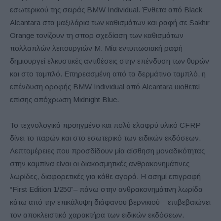
εσωτερικού της σειράς BMW Individual. Ένθετα από Black
Alcantara στα μαξιλάρια των καθισμάτων και ραφή σε Sakhir
Orange τονίζουν τη σπορ σχεδίαση των καθισμάτων
πολλαπλών λειτουργιών M. Μία εντυπωσιακή ραφή
δημιουργεί ελκυστικές αντιθέσεις στην επένδυση των θυρών
και στο ταμπλό. Επηρεασμένη από τα δερμάτινο ταμπλό, η
επένδυση οροφής BMW Individual από Alcantara υιοθετεί
επίσης απόχρωση Midnight Blue.
Το τεχνολογικά προηγμένο και πολύ ελαφρύ υλικό CFRP
δίνει το παρών και στο εσωτερικό των ειδικών εκδόσεων.
Λεπτομέρειες που προσδίδουν μία αίσθηση μοναδικότητας
στην καμπίνα είναι οι διακοσμητικές ανθρακονημάτινες
λωρίδες, διαφορετικές για κάθε αγορά. Η ασημί επιγραφή
“First Edition 1/250”– πάνω στην ανθρακονημάτινη λωρίδα
κάτω από την επικάλυψη διάφανου βερνικιού – επιβεβαιώνει
τον αποκλειστικό χαρακτήρα των ειδικών εκδόσεων.