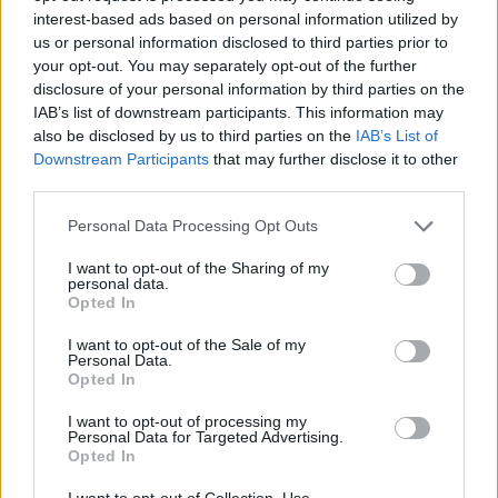
interest-based ads based on personal information utilized by
us or personal information disclosed to third parties prior to
your opt-out. You may separately opt-out of the further
disclosure of your personal information by third parties on the
IAB’s list of downstream participants. This information may
Νέα Mercedes-Benz GLB:
Η Toyota φέρνει νέα γενιά
also be disclosed by us to third parties on the
IAB’s List of
Hybrid και Electric, με
μπαταριών για τα υβριδικά
Downstream Participants
that may further disclose it to other
όφελος 2.000 ευρώ
της
third parties.
Please note that this website/app uses one or more Google
Personal Data Processing Opt Outs
services and may gather and store information including but
not limited to your visit or usage behaviour. You may click to
I want to opt-out of the Sharing of my
personal data.
grant or deny consent to Google and its third-party tags to
Opted In
Σε κινεζική… πολιορκία η ευρωπαϊκή αυτοκινητοβιομηχανία
use your data for below specified purposes in below Google
consent section.
I want to opt-out of the Sale of my
Personal Data.
Opted In
I want to opt-out of processing my
Personal Data for Targeted Advertising.
Opted In
I want to opt-out of Collection, Use,