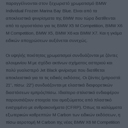
παραγγέλνονται στον ξεχωριστό χρωματισμό BMW
Individual Frozen Marina Bay Blue. Είναι από τα
αποκλειστικά φινιρίσματα της BMW που τώρα διατίθενται
από το εργοστάσιο για τις BMW X5 M Competition, BMW X6
M Competition, BMW X5, BMW X6 και BMW X7. Και η γκάμα
ειδικών αποχρώσεων αυξάνεται συνεχώς.
Οι υψηλής ποιότητας χρωματισμοί συνδυάζονται με ζάντες
αλουμινίου M με σχέδιο ακτίνων σχήματος αστεριού και
πολύ γυαλιστερό Jet Black φινίρισμα που διατίθεται
αποκλειστικά για τα τις ειδικές εκδόσεις. Οι ζάντες (μπροστά:
21”, πίσω: 22”) συνδυάζονται με ελαστικά διαφορετικών
διαστάσεων εμπρός/πίσω. Ιδιαίτερο στιλιστικό ενδιαφέρον
παρουσιάζουν στοιχεία του αμαξώματος από πλαστικό
ενισχυμένο με ανθρακονήματα (CFRP). Όπως τα καλύμματα
εξωτερικών καθρεπτών M Carbon των ειδικών εκδόσεων, η
πίσω αεροτομή M Carbon της νέας BMW X6 M Competition