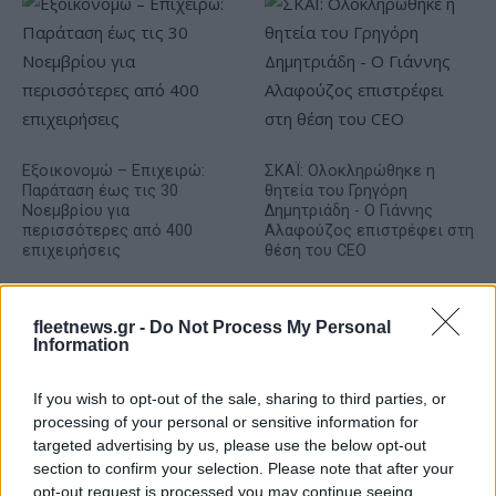
Εξοικονομώ – Επιχειρώ:
ΣΚΑΪ: Ολοκληρώθηκε η
Παράταση έως τις 30
θητεία του Γρηγόρη
Νοεμβρίου για
Δημητριάδη - Ο Γιάννης
περισσότερες από 400
Αλαφούζος επιστρέφει στη
επιχειρήσεις
θέση του CEO
fleetnews.gr -
Do Not Process My Personal
Information
If you wish to opt-out of the sale, sharing to third parties, or
Media: Με ενίσχυση 8 εκατ. ευρώ σε 451 επιχειρήσεις
processing of your personal or sensitive information for
ξεκίνησε το πρόγραμμα στήριξης- Κάλυψη εισφορών
targeted advertising by us, please use the below opt-out
ΕΔΟΕΑΠ
section to confirm your selection. Please note that after your
opt-out request is processed you may continue seeing