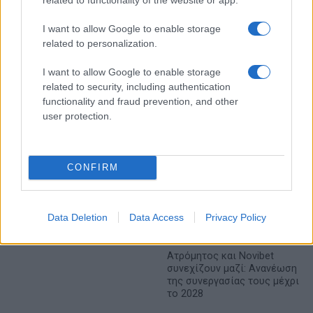
κρίση παραλύει την
ανεξάρτητα από το
ευρωπαϊκή οικονομία
τελευταίο ψηφίο του ΑΦΜ
I want to allow Google to enable storage
related to personalization.
I want to allow Google to enable storage
related to security, including authentication
Νέο Audi A2 e-tron με στόχο την κορυφή της
functionality and fraud prevention, and other
αποδοτικότητας
user protection.
CONFIRM
Data Deletion
Data Access
Privacy Policy
Η Chery επενδύει 75 εκατ.
δολάρια στην KG Mobility
Ατρόμητος και Novibet
συνεχίζουν μαζί: Ανανέωση
της συνεργασίας τους μέχρι
το 2028