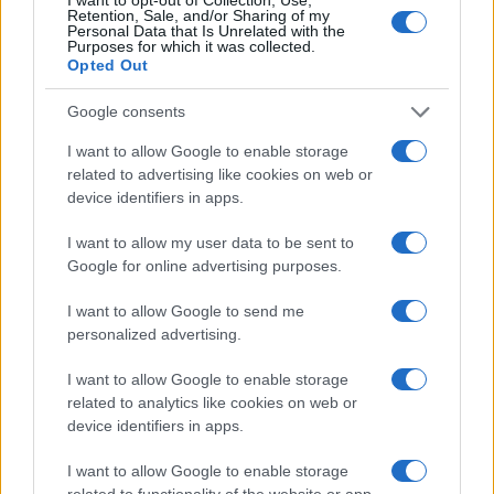
Καρδίτσα: Ολοκλήρωσε την
Retention, Sale, and/or Sharing of my
Personal Data that Is Unrelated with the
εξάδα των ξένων με την
Κασελάκης: «Το όραμα του
Purposes for which it was collected.
απόκτηση του Τζόρνταν
Αμαρουσίου με κέρδισε –
Opted Out
ΜακΡέι
Να δικαιώσω τη διοίκηση
και τον προπονητή»
Google consents
I want to allow Google to enable storage
related to advertising like cookies on web or
device identifiers in apps.
Ταχύτερα και αυστηρότερα: Το νέο ψηφιακό καθεστώς της
I want to allow my user data to be sent to
ΑΑΔΕ για τα ανασφάλιστα οχήματα
Google for online advertising purposes.
I want to allow Google to send me
personalized advertising.
I want to allow Google to enable storage
related to analytics like cookies on web or
device identifiers in apps.
Από τον Ρήνο μέχρι τη
Τουρισμός για Όλους:
I want to allow Google to enable storage
Μεσόγειο: Η κλιματική
Kατάθεση αιτήσεων
related to functionality of the website or app.