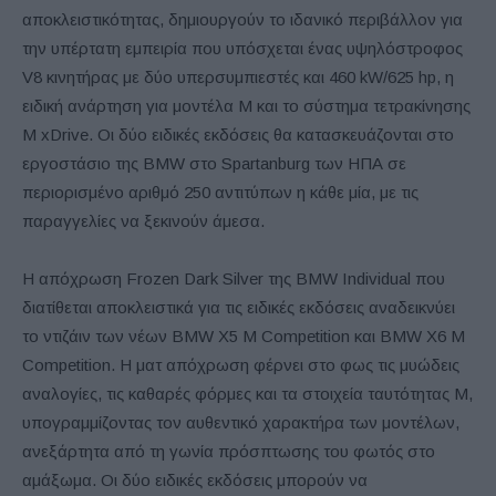
αποκλειστικότητας, δημιουργούν το ιδανικό περιβάλλον για
την υπέρτατη εμπειρία που υπόσχεται ένας υψηλόστροφος
V8 κινητήρας με δύο υπερσυμπιεστές και 460 kW/625 hp, η
ειδική ανάρτηση για μοντέλα M και το σύστημα τετρακίνησης
M xDrive. Οι δύο ειδικές εκδόσεις θα κατασκευάζονται στο
εργοστάσιο της BMW στο Spartanburg των ΗΠΑ σε
περιορισμένο αριθμό 250 αντιτύπων η κάθε μία, με τις
παραγγελίες να ξεκινούν άμεσα.
Η απόχρωση Frozen Dark Silver της BMW Individual που
διατίθεται αποκλειστικά για τις ειδικές εκδόσεις αναδεικνύει
το ντιζάιν των νέων BMW X5 M Competition και BMW X6 M
Competition. Η ματ απόχρωση φέρνει στο φως τις μυώδεις
αναλογίες, τις καθαρές φόρμες και τα στοιχεία ταυτότητας Μ,
υπογραμμίζοντας τον αυθεντικό χαρακτήρα των μοντέλων,
ανεξάρτητα από τη γωνία πρόσπτωσης του φωτός στο
αμάξωμα. Οι δύο ειδικές εκδόσεις μπορούν να