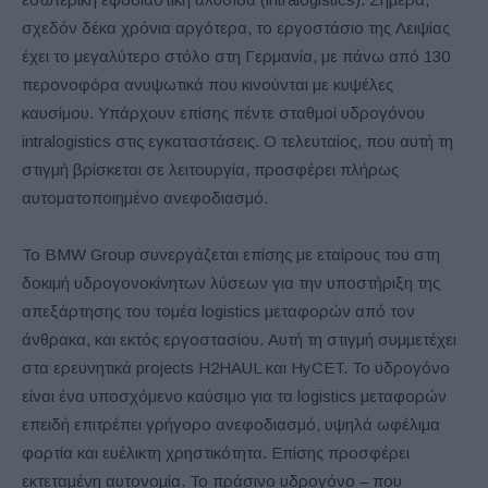
σχεδόν δέκα χρόνια αργότερα, το εργοστάσιο της Λειψίας
έχει το μεγαλύτερο στόλο στη Γερμανία, με πάνω από 130
περονοφόρα ανυψωτικά που κινούνται με κυψέλες
καυσίμου. Υπάρχουν επίσης πέντε σταθμοί υδρογόνου
intralogistics στις εγκαταστάσεις. Ο τελευταίος, που αυτή τη
στιγμή βρίσκεται σε λειτουργία, προσφέρει πλήρως
αυτοματοποιημένο ανεφοδιασμό.
Το BMW Group συνεργάζεται επίσης με εταίρους του στη
δοκιμή υδρογονοκίνητων λύσεων για την υποστήριξη της
απεξάρτησης του τομέα logistics μεταφορών από τον
άνθρακα, και εκτός εργοστασίου. Αυτή τη στιγμή συμμετέχει
στα ερευνητικά projects H2HAUL και HyCET. Το υδρογόνο
είναι ένα υποσχόμενο καύσιμο για τα logistics μεταφορών
επειδή επιτρέπει γρήγορο ανεφοδιασμό, υψηλά ωφέλιμα
φορτία και ευέλικτη χρηστικότητα. Επίσης προσφέρει
εκτεταμένη αυτονομία. Το πράσινο υδρογόνο – που