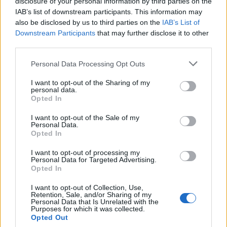
disclosure of your personal information by third parties on the
IAB’s list of downstream participants. This information may
also be disclosed by us to third parties on the
IAB’s List of
Downstream Participants
that may further disclose it to other
third parties.
Please note that this website/app uses one or more Google
Personal Data Processing Opt Outs
services and may gather and store information including but
Ευρωπαϊκό Κορασίδων:
not limited to your visit or usage behaviour. You may click to
I want to opt-out of the Sharing of my
personal data.
Τζάμπολ για την Εθνική στα
grant or deny consent to Google and its third-party tags to
Β.Σ. Καρούλιας: Τζίρος 98,7
Opted In
Ιωάννινα κόντρα στην
use your data for below specified purposes in below Google
εκατ. ευρώ και αύξηση
Ιρλανδία (live stream)
κερδών 57% - Τα νέα
consent section.
I want to opt-out of the Sale of my
στοιχήματα σε low & non
Personal Data.
alcohol
Opted In
I want to opt-out of processing my
Personal Data for Targeted Advertising.
Opted In
I want to opt-out of Collection, Use,
Retention, Sale, and/or Sharing of my
Metlen: Ρεκόρ EBITDA στο α' εξάμηνο, στα 550 εκατ. ευρώ –
Personal Data that Is Unrelated with the
Καθαρά κέρδη 313 εκατ. ευρώ
Purposes for which it was collected.
Opted Out