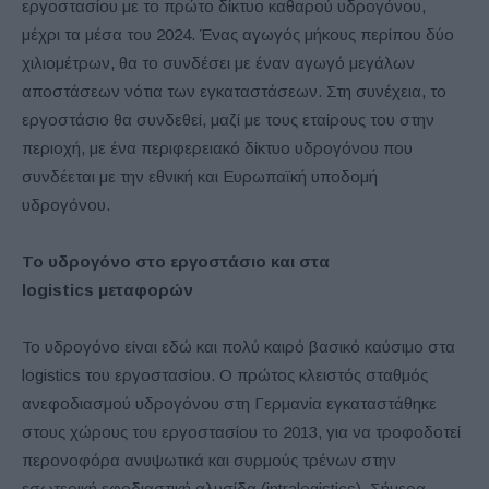
εργοστασίου με το πρώτο δίκτυο καθαρού υδρογόνου,
μέχρι τα μέσα του 2024. Ένας αγωγός μήκους περίπου δύο
χιλιομέτρων, θα το συνδέσει με έναν αγωγό μεγάλων
αποστάσεων νότια των εγκαταστάσεων. Στη συνέχεια, το
εργοστάσιο θα συνδεθεί, μαζί με τους εταίρους του στην
περιοχή, με ένα περιφερειακό δίκτυο υδρογόνου που
συνδέεται με την εθνική και Ευρωπαϊκή υποδομή
υδρογόνου.
Το υδρογόνο στο εργοστάσιο και στα
logistics
μεταφορών
Το υδρογόνο είναι εδώ και πολύ καιρό βασικό καύσιμο στα
logistics του εργοστασίου. Ο πρώτος κλειστός σταθμός
ανεφοδιασμού υδρογόνου στη Γερμανία εγκαταστάθηκε
στους χώρους του εργοστασίου το 2013, για να τροφοδοτεί
περονοφόρα ανυψωτικά και συρμούς τρένων στην
εσωτερική εφοδιαστική αλυσίδα (intralogistics). Σήμερα,