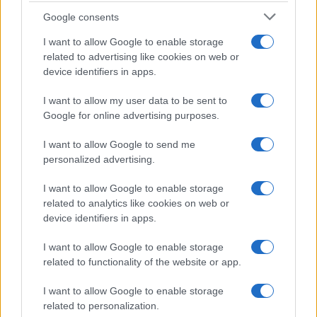
Google consents
I want to allow Google to enable storage
related to advertising like cookies on web or
device identifiers in apps.
I want to allow my user data to be sent to
Χρηματοδότηση 8 εκατ.
Google for online advertising purposes.
ευρώ σε 843 μέσα
Media: Με ενίσχυση 8 εκατ.
ενημέρωσης- Ξεκίνησε το
I want to allow Google to send me
ευρώ σε 451 επιχειρήσεις
πενταετές πρόγραμμα
ξεκίνησε το πρόγραμμα
personalized advertising.
ενίσχυσης του Τύπου
στήριξης- Κάλυψη
εισφορών ΕΔΟΕΑΠ
I want to allow Google to enable storage
related to analytics like cookies on web or
device identifiers in apps.
I want to allow Google to enable storage
related to functionality of the website or app.
IAB Hellas: Νέα Διοικούσα Επιτροπή και νέο Διοικητικό
Συμβούλιο - Πρόεδρος ο Γαληνός Γιαγλής
I want to allow Google to enable storage
related to personalization.