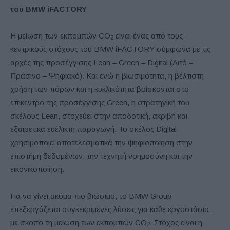
του
BMW
iFACTORY
Η μείωση των εκπομπών CO
είναι ένας από τους
2
κεντρικούς στόχους του BMW iFACTORY σύμφωνα με τις
αρχές της προσέγγισης Lean – Green – Digital (Λιτό –
Πράσινο – Ψηφιακό). Και ενώ η βιωσιμότητα, η βέλτιστη
χρήση των πόρων και η κυκλικότητα βρίσκονται στο
επίκεντρο της προσέγγισης Green, η στρατηγική του
σκέλους Lean, στοχεύει στην αποδοτική, ακριβή και
εξαιρετικά ευέλικτη παραγωγή. Το σκέλος Digital
χρησιμοποιεί αποτελεσματικά την ψηφιοποίηση στην
επιστήμη δεδομένων, την τεχνητή νοημοσύνη και την
εικονικοποίηση.
Για να γίνει ακόμα πιο βιώσιμο, το BMW Group
επεξεργάζεται συγκεκριμένες λύσεις για κάθε εργοστάσιο,
με σκοπό τη μείωση των εκπομπών CO
. Στόχος είναι η
2