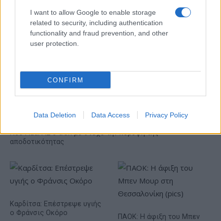
I want to allow Google to enable storage
related to security, including authentication
functionality and fraud prevention, and other
user protection.
Η Toyota φέρνει νέα γενιά
Σε κινεζική… πολιορκία η
μπαταριών για τα υβριδικά
ευρωπαϊκή
της
αυτοκινητοβιομηχανία
CONFIRM
Data Deletion
Data Access
Privacy Policy
Νέο Audi A2 e-tron με στόχο την κορυφή της
αποδοτικότητας
Καρδίτσα: Επέστρεψε υγιής
ο Φράνσις Οκόρο
ΠΑΟΚ: Η άφιξη του Μπεν