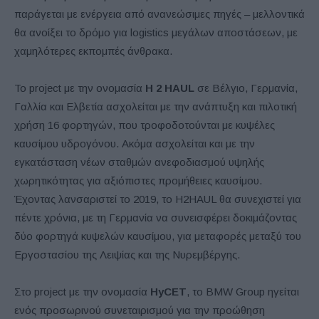
παράγεται με ενέργεια από ανανεώσιμες πηγές – μελλοντικά
θα ανοίξει το δρόμο για logistics μεγάλων αποστάσεων, με
χαμηλότερες εκπομπές άνθρακα.
Το project με την ονομασία
H
2
HAUL
σε Βέλγιο, Γερμανία,
Γαλλία και Ελβετία ασχολείται με την ανάπτυξη και πιλοτική
χρήση 16 φορτηγών, που τροφοδοτούνται με κυψέλες
καυσίμου υδρογόνου. Ακόμα ασχολείται και με την
εγκατάσταση νέων σταθμών ανεφοδιασμού υψηλής
χωρητικότητας για αξιόπιστες προμήθειες καυσίμου.
Έχοντας λανσαριστεί το 2019, το H2HAUL θα συνεχιστεί για
πέντε χρόνια, με τη Γερμανία να συνεισφέρει δοκιμάζοντας
δύο φορτηγά κυψελών καυσίμου, για μεταφορές μεταξύ του
Εργοστασίου της Λειψίας και της Νυρεμβέργης.
Στο project με την ονομασία
HyCET
, το BMW Group ηγείται
ενός προσωρινού συνεταιρισμού για την προώθηση