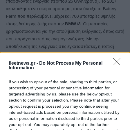
(παράγοντας ενέργεια περίπου 26 GWh/χρόνο). Το 2017
ακολούθησε ένα ακόμα ορόσημο, όταν άνοιξε το Battery
Farm που περιλαμβάνει μέχρι και 700 μπαταρίες υψηλής
τάσης δεύτερης ζωής από την
BMW i3
. Οι μπαταρίες
χρησιμοποιούνται για την αποθήκευση ενέργειας, όπως αυτή
που παράγεται από τις ανεμογεννήτριες. Με την
αποθήκευση της ενέργειας στις εγκαταστάσεις, η τοπική
διαχείριση ενέργειας μπορεί να βελτιστοποιηθεί, και το
ηλεκτρικό δίκτυο να διατηρείται σταθερό.
fleetnews.gr -
Do Not Process My Personal
Information
If you wish to opt-out of the sale, sharing to third parties, or
processing of your personal or sensitive information for
targeted advertising by us, please use the below opt-out
section to confirm your selection. Please note that after your
opt-out request is processed you may continue seeing
interest-based ads based on personal information utilized by
us or personal information disclosed to third parties prior to
Εθνική Παίδων: Πρεμιέρα στο Ευρωπαϊκό με αντίπαλο την
your opt-out. You may separately opt-out of the further
Ισπανία (live stream)