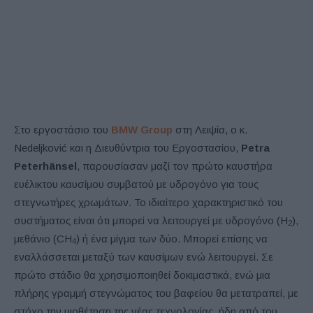
Στο εργοστάσιο του
BMW Group
στη Λειψία, ο κ.
Nedeljković και η Διευθύντρια του Εργοστασίου,
Petra
Peterhänsel
, παρουσίασαν μαζί τον πρώτο καυστήρα
ευέλικτου καυσίμου συμβατού με υδρογόνο για τους
στεγνωτήρες χρωμάτων. Το ιδιαίτερο χαρακτηριστικό του
συστήματος είναι ότι μπορεί να λειτουργεί με υδρογόνο (H
),
2
μεθάνιο (CH
) ή ένα μίγμα των δύο. Μπορεί επίσης να
4
εναλλάσσεται μεταξύ των καυσίμων ενώ λειτουργεί. Σε
πρώτο στάδιο θα χρησιμοποιηθεί δοκιμαστικά, ενώ μια
πλήρης γραμμή στεγνώματος του βαφείου θα μετατραπεί, με
στόχο την υιοθέτηση της νέας τεχνολογίας, ήδη από του