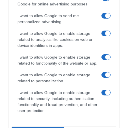
Ατρόμητος και Novibet
Google for online advertising purposes.
συνεχίζουν μαζί: Ανανέωση
της συνεργασίας τους μέχρι
I want to allow Google to send me
το 2028
personalized advertising.
I want to allow Google to enable storage
related to analytics like cookies on web or
device identifiers in apps.
18η συνεχόμενη χρονιά για τον ΟΤΕ στη διεθνή σειρά
I want to allow Google to enable storage
δεικτών FTSE4Good
related to functionality of the website or app.
I want to allow Google to enable storage
related to personalization.
I want to allow Google to enable storage
Alpha Bank: Για πρώτη φορά το Αρχαίο Θέατρο Επιδαύρου
related to security, including authentication
άνοιξε τις πύλες του σε όλους
functionality and fraud prevention, and other
user protection.