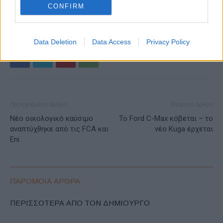
ΕΤΙΚΕΤΕΣ
Battery 2030+
Horizon 2020
ΕΕ
CONFIRM
Ευρωπαϊκή Ένωση
μπαταρίες
Μπαταρίες ιόντων λιθίου
Data Deletion
Data Access
Privacy Policy
Προηγούμενο άρθρο
Επόμενο άρθρο
Νέο οικολογικό καύσιμο
Το Ford C-Max κόβεται – το
αναπτύχθηκε από τις FCA και
νέο Kuga έρχεται
Eni
ΠΑΡΟΜΟΙΑ ΑΡΘΡΑ
ΠΕΡΙΣΣΟΤΕΡΑ ΑΠΟ ΤΟΝ ΔΗΜΙΟΥΡΓΟ