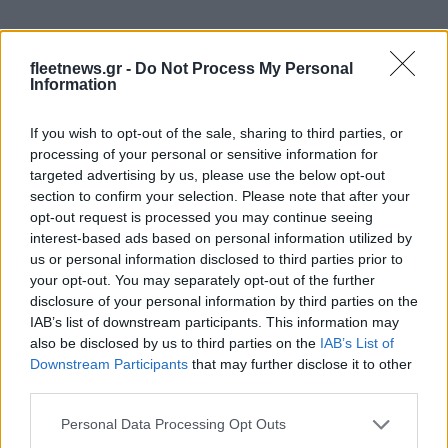
fleetnews.gr -
Do Not Process My Personal
Information
If you wish to opt-out of the sale, sharing to third parties, or
Άρης: Το πρόγραμμα
ΠΑΟΚ: Έφτασε στη
processing of your personal or sensitive information for
προετοιμασίας και τα
Θεσσαλονίκη ο ΡαϊΚουάν
targeted advertising by us, please use the below opt-out
φιλικά
Γκρέι (vid & pics)
section to confirm your selection. Please note that after your
opt-out request is processed you may continue seeing
interest-based ads based on personal information utilized by
us or personal information disclosed to third parties prior to
your opt-out. You may separately opt-out of the further
disclosure of your personal information by third parties on the
Χρηματιστήριο Αθηνών: Εβδομαδιαία άνοδος 1,76%, κέρδη
IAB’s list of downstream participants. This information may
23,31% από τις αρχές του έτους
also be disclosed by us to third parties on the
IAB’s List of
Downstream Participants
that may further disclose it to other
third parties.
Please note that this website/app uses one or more Google
Personal Data Processing Opt Outs
services and may gather and store information including but