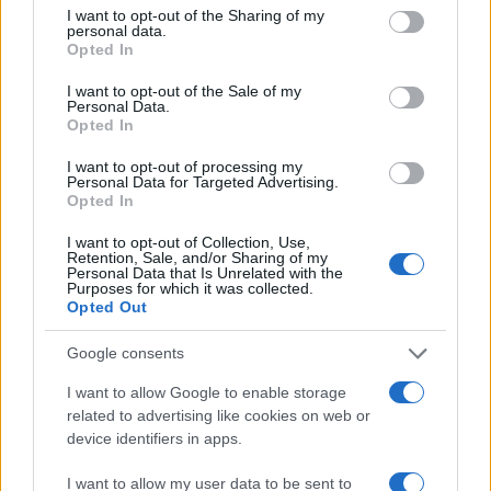
not limited to your visit or usage behaviour. You may click to
I want to opt-out of the Sharing of my
personal data.
grant or deny consent to Google and its third-party tags to
Opted In
use your data for below specified purposes in below Google
consent section.
Ελληνική Αναπτυξιακή
Υπ. Μεταφορών: Οριστική
I want to opt-out of the Sale of my
Personal Data.
Τράπεζα: Με «προίκα» 2
λύση στο ζήτημα των
Opted In
δισ. ευρώ ανοίγει δρόμο για
πινακίδων κυκλοφορίας -
δάνεια έως 5 δισ. σε
Τέλος στις χρονοβόρες
I want to opt-out of processing my
μικρομεσαίες
διαδικασίες
Personal Data for Targeted Advertising.
Opted In
I want to opt-out of Collection, Use,
Retention, Sale, and/or Sharing of my
Personal Data that Is Unrelated with the
Η Chery επενδύει 75 εκατ. δολάρια στην KG Mobility
Purposes for which it was collected.
Opted Out
Google consents
I want to allow Google to enable storage
Το FIAT 500 Hybrid τώρα
related to advertising like cookies on web or
από 18.990 ευρώ
device identifiers in apps.
I want to allow my user data to be sent to