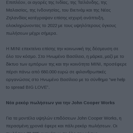
Επιπλέον, οι αγορές της Ινδίας, της Ταϊλάνδης, της
Μαλαισίας, της Ινδονησίας, του Βιετνάμ και της Νέας
Ζηλανδίας κατέγραψαν επίσης ισχυρή ανάπτυξη,
ολοκληρώνοντας το 2022 με τους υψηλότερους όγκους
πωλήσεων μέχρι σήμερα.
Η MINI επεκτείνει επίσης την κοινωνική της δέσμευση σε
όλο τον κόσμο. Στο Ηνωμένο Βασίλειο, η μάρκα, μαζί με το
δίκτυο των εμπόρων της και την κοινότητα MINI, προσέφερε
πέρσι πάνω από 680.000 ευρώ σε φιλανθρωπικές
οργανώσεις στο Ηνωμένο Βασίλειο με το σύνθημα “we help
to spread BIG LOVE”.
Νέα ρεκόρ πωλήσεων για την John
Cooper
Works
Για τα μοντέλα υψηλών επιδόσεων John Cooper Works, η
περασμένη χρονιά έφερε και πάλι ρεκόρ πωλήσεων. Οι