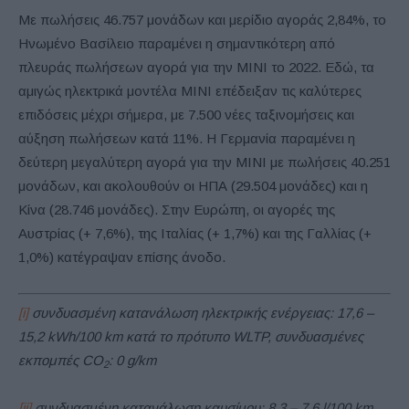
Με πωλήσεις 46.757 μονάδων και μερίδιο αγοράς 2,84%, το
Ηνωμένο Βασίλειο παραμένει η σημαντικότερη από
πλευράς πωλήσεων αγορά για την MINI το 2022. Εδώ, τα
αμιγώς ηλεκτρικά μοντέλα MINI επέδειξαν τις καλύτερες
επιδόσεις μέχρι σήμερα, με 7.500 νέες ταξινομήσεις και
αύξηση πωλήσεων κατά 11%. Η Γερμανία παραμένει η
δεύτερη μεγαλύτερη αγορά για την MINI με πωλήσεις 40.251
μονάδων, και ακολουθούν οι ΗΠΑ (29.504 μονάδες) και η
Κίνα (28.746 μονάδες). Στην Ευρώπη, οι αγορές της
Αυστρίας (+ 7,6%), της Ιταλίας (+ 1,7%) και της Γαλλίας (+
1,0%) κατέγραψαν επίσης άνοδο.
[i]
συνδυασμένη κατανάλωση ηλεκτρικής ενέργειας: 17,6 –
15,2 kWh/100 km κατά το πρότυπο WLTP, συνδυασμένες
εκπομπές CO
: 0 g/km
2
[ii]
συνδυασμένη κατανάλωση καυσίμου: 8,3 – 7,6 l/100 km,