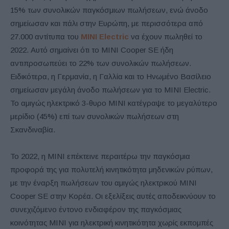
15% των συνολικών παγκόσμιων πωλήσεων, ενώ άνοδο
σημείωσαν και πάλι στην Ευρώπη, με περισσότερα από
27.000 αντίτυπα του
MINI Electric
να έχουν πωληθεί το
2022. Αυτό σημαίνει ότι το MINI Cooper SE ήδη
αντιπροσωπεύει το 22% των συνολικών πωλήσεων.
Eιδικότερα, η Γερμανία, η Γαλλία και το Ηνωμένο Βασίλειο
σημείωσαν μεγάλη άνοδο πωλήσεων για το MINI Electric.
Το αμιγώς ηλεκτρικό 3-θυρο MINI κατέγραψε το μεγαλύτερο
μερίδιο (45%) επί των συνολικών πωλήσεων στη
Σκανδιναβία.
Το 2022, η MINI επέκτεινε περαιτέρω την παγκόσμια
προφορά της για πολυτελή κινητικότητα μηδενικών ρύπων,
με την έναρξη πωλήσεων του αμιγώς ηλεκτρικού MINI
Cooper SE στην Κορέα. Οι εξελίξεις αυτές αποδεικνύουν το
συνεχιζόμενο έντονο ενδιαφέρον της παγκόσμιας
κοινότητας MINI για ηλεκτρική κινητικότητα χωρίς εκπομπές