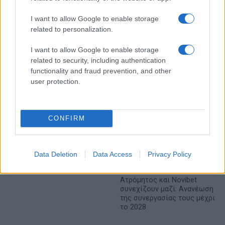
ευρώ σε 843 μέσα
εκατ. ευρώ
ενημέρωσης- Ξεκίνησε το
πενταετές πρόγραμμα
I want to allow Google to enable storage
ενίσχυσης του Τύπου
related to personalization.
I want to allow Google to enable storage
related to security, including authentication
functionality and fraud prevention, and other
Η Chery επενδύει 75 εκατ. δολάρια στην KG Mobility
user protection.
CONFIRM
Το FIAT 500 Hybrid τώρα
από 18.990 ευρώ
Data Deletion
Data Access
Privacy Policy
Ατρόμητος και Novibet
συνεχίζουν μαζί: Ανανέωση
της συνεργασίας τους μέχρι
το 2028