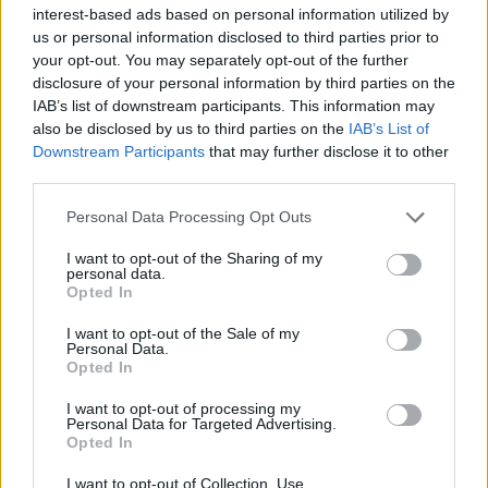
interest-based ads based on personal information utilized by
us or personal information disclosed to third parties prior to
your opt-out. You may separately opt-out of the further
disclosure of your personal information by third parties on the
IAB’s list of downstream participants. This information may
also be disclosed by us to third parties on the
IAB’s List of
Η Toyota φέρνει νέα γενιά
Σε κινεζική… πολιορκία η
Downstream Participants
that may further disclose it to other
μπαταριών για τα υβριδικά
ευρωπαϊκή
third parties.
της
αυτοκινητοβιομηχανία
Please note that this website/app uses one or more Google
Personal Data Processing Opt Outs
services and may gather and store information including but
not limited to your visit or usage behaviour. You may click to
I want to opt-out of the Sharing of my
personal data.
grant or deny consent to Google and its third-party tags to
Opted In
use your data for below specified purposes in below Google
Νέο Audi A2 e-tron με στόχο την κορυφή της
consent section.
I want to opt-out of the Sale of my
αποδοτικότητας
Personal Data.
Opted In
I want to opt-out of processing my
Personal Data for Targeted Advertising.
Opted In
I want to opt-out of Collection, Use,