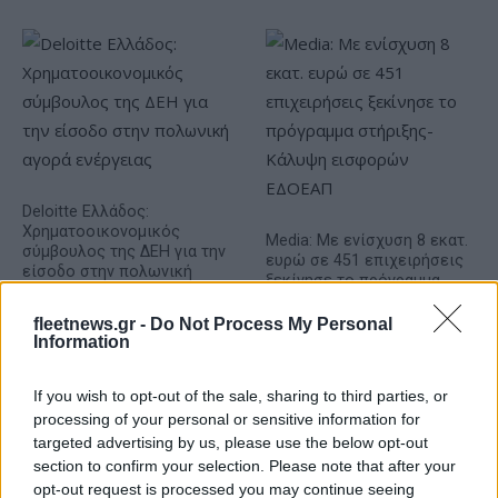
Deloitte Ελλάδος:
Χρηματοοικονομικός
Media: Με ενίσχυση 8 εκατ.
σύμβουλος της ΔΕΗ για την
ευρώ σε 451 επιχειρήσεις
είσοδο στην πολωνική
ξεκίνησε το πρόγραμμα
αγορά ενέργειας
στήριξης- Κάλυψη
εισφορών ΕΔΟΕΑΠ
fleetnews.gr -
Do Not Process My Personal
Information
If you wish to opt-out of the sale, sharing to third parties, or
processing of your personal or sensitive information for
targeted advertising by us, please use the below opt-out
IAB Hellas: Νέα Διοικούσα Επιτροπή και νέο Διοικητικό
section to confirm your selection. Please note that after your
Συμβούλιο - Πρόεδρος ο Γαληνός Γιαγλής
opt-out request is processed you may continue seeing