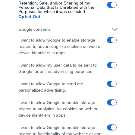
Retention, Sale, and/or Sharing of my
Γιαννακόπουλος: «Όταν σου
Personal Data that Is Unrelated with the
Purposes for which it was collected.
ρίχνουν μια πέτρα, τους
Ευρωπαϊκό Κορασίδων:
Opted Out
καταστρέφεις» (vid)
Άνετη νίκη της Ελλάδας
στην πρεμιέρα, 78-36 την
Google consents
Ιρλανδία
I want to allow Google to enable storage
related to advertising like cookies on web or
device identifiers in apps.
I want to allow my user data to be sent to
ΕΛΣΤΑΤ: Στο 3,4% υποχώρησε ο πληθωρισμός τον Ιούλιο
Google for online advertising purposes.
I want to allow Google to send me
personalized advertising.
I want to allow Google to enable storage
related to analytics like cookies on web or
device identifiers in apps.
Metlen: Ρεκόρ EBITDA στο
α' εξάμηνο, στα 550 εκατ.
I want to allow Google to enable storage
Χρηματοδότηση 8 εκατ.
ευρώ – Καθαρά κέρδη 313
related to functionality of the website or app.