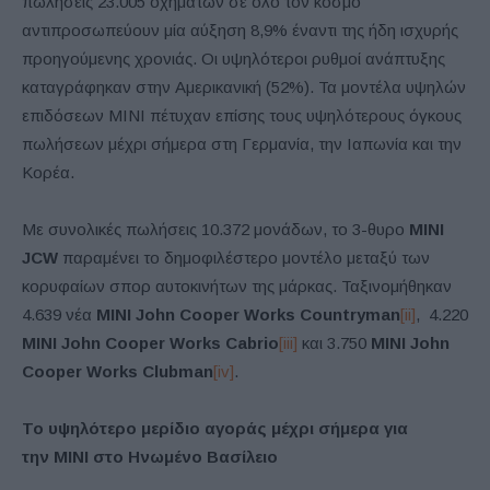
πωλήσεις 23.005 οχημάτων σε όλο τον κόσμο
αντιπροσωπεύουν μία αύξηση 8,9% έναντι της ήδη ισχυρής
προηγούμενης χρονιάς. Οι υψηλότεροι ρυθμοί ανάπτυξης
καταγράφηκαν στην Αμερικανική (52%). Τα μοντέλα υψηλών
επιδόσεων MINI πέτυχαν επίσης τους υψηλότερους όγκους
πωλήσεων μέχρι σήμερα στη Γερμανία, την Ιαπωνία και την
Κορέα.
Με συνολικές πωλήσεις 10.372 μονάδων, το 3-θυρο
MINI
JCW
παραμένει το δημοφιλέστερο μοντέλο μεταξύ των
κορυφαίων σπορ αυτοκινήτων της μάρκας. Ταξινομήθηκαν
4.639 νέα
MINI John Cooper Works Countryman
[ii]
, 4.220
MINI John Cooper Works Cabrio
[iii]
και 3.750
MINI John
Cooper Works Clubman
[iv]
.
Το υψηλότερο μερίδιο αγοράς μέχρι σήμερα για
την MINI
στο Ηνωμένο Βασίλειο