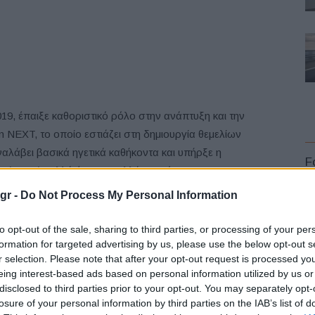
19, έπαιξε καθοριστικό ρόλο στην ανάπτυξη και την
 NEXT, το οποίο εστιάζει στη δημιουργία θεμελίων
ναλάβει βασικά ηγετικά καθήκοντα και υπήρξε η
F
χίας επί πολλά έτη, με πολλά επιτεύγματα.
gr -
Do Not Process My Personal Information
7 Ιουνίου, όπως αναφέρεται στην ανακοίνωση της Nissan.
to opt-out of the sale, sharing to third parties, or processing of your per
 έχει ξεκινήσει έρευνα σχετικά με τους ισχυρισμούς ενός
formation for targeted advertising by us, please use the below opt-out s
r selection. Please note that after your opt-out request is processed y
akoto Uchida
, παρακολουθούσε τον αναπληρωτή του
L
eing interest-based ads based on personal information utilized by us or
ης, που αναφέρθηκαν για πρώτη φορά από τους Financial
disclosed to third parties prior to your opt-out. You may separately opt-
νώτερο σύμβουλο της Nissan, σε επιστολή με ημερομηνία
losure of your personal information by third parties on the IAB’s list of