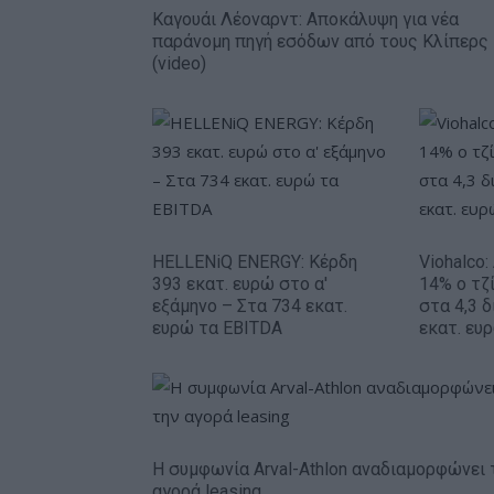
Καγουάι Λέοναρντ: Αποκάλυψη για νέα
παράνομη πηγή εσόδων από τους Κλίπερς
(video)
HELLENiQ ENERGY: Κέρδη
Viohalco
393 εκατ. ευρώ στο α'
14% ο τζί
εξάμηνο – Στα 734 εκατ.
στα 4,3 δ
ευρώ τα EBITDA
εκατ. ευ
Η συμφωνία Arval-Athlon αναδιαμορφώνει 
αγορά leasing