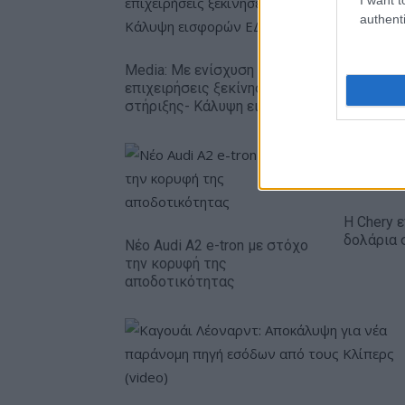
authenti
Media: Με ενίσχυση 8 εκατ. ευρώ σε 451
επιχειρήσεις ξεκίνησε το πρόγραμμα
στήριξης- Κάλυψη εισφορών ΕΔΟΕΑΠ
Η Chery ε
δολάρια 
Νέο Audi A2 e-tron με στόχο
την κορυφή της
αποδοτικότητας