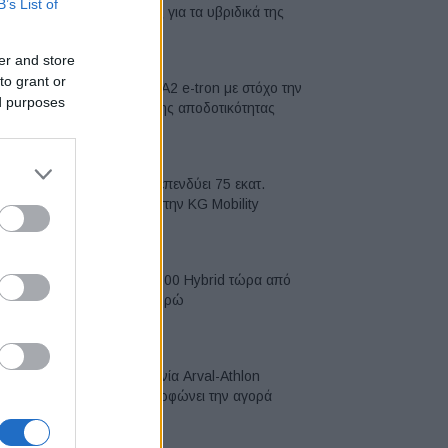
B’s List of
μπαταρίες για τα υβριδικά της
07/08/2026
er and store
to grant or
Νέο Audi A2 e-tron με στόχο την
ed purposes
κορυφή της αποδοτικότητας
05/08/2026
Η Chery επενδύει 75 εκατ.
δολάρια στην KG Mobility
04/08/2026
Το FIAT 500 Hybrid τώρα από
18.990 ευρώ
04/08/2026
Η συμφωνία Arval-Athlon
αναδιαμορφώνει την αγορά
leasing
03/08/2026