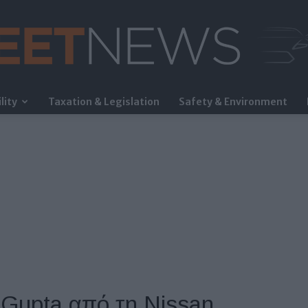
lity
Taxation & Legislation
Safety & Environment
FleetNews
 Gupta από τη Nissan