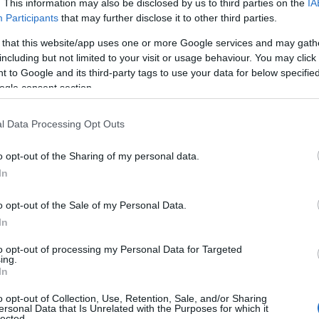
ές του διοικητικού συμβουλίου της ιαπωνικής
. This information may also be disclosed by us to third parties on the
IA
Participants
that may further disclose it to other third parties.
 that this website/app uses one or more Google services and may gath
erating officer το 2019, είχε αμφισβητήσει τους όρους της
including but not limited to your visit or usage behaviour. You may click 
 to Google and its third-party tags to use your data for below specifi
ληρώσει ο Makoto Uchida με τη Renault, σύμφωνα με
ogle consent section.
που γνωρίζουν το θέμα.
l Data Processing Opt Outs
ο Reuters υπογραμμίζουν πώς πέντε χρόνια μετά τη
 Ghosn
για φερόμενη απόκρυψη του εισοδήματός του,
o opt-out of the Sharing of my personal data.
issan παραμένει διχασμένη για τους δεσμούς της με τη
In
o opt-out of the Sale of my Personal Data.
In
to opt-out of processing my Personal Data for Targeted
ing.
In
o opt-out of Collection, Use, Retention, Sale, and/or Sharing
ersonal Data that Is Unrelated with the Purposes for which it
lected.