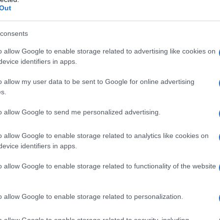
Out
με
Ευρωπαϊκό Κορασίδων: Τζάμπολ για την
Εθνική στα Ιωάννινα κόντρα στην Ιρλανδία
consents
(live stream)
o allow Google to enable storage related to advertising like cookies on
evice identifiers in apps.
o allow my user data to be sent to Google for online advertising
s.
to allow Google to send me personalized advertising.
Ρεκόρ EBITDA στο α'
o allow Google to enable storage related to analytics like cookies on
 στα 550 εκατ. ευρώ
Χρηματοδότηση 8 εκατ.
evice identifiers in apps.
 κέρδη 313 εκατ.
ευρώ σε 843 μέσα
ενημέρωσης- Ξεκίνησε το
o allow Google to enable storage related to functionality of the website
πενταετές πρόγραμμα
ενίσχυσης του Τύπου
o allow Google to enable storage related to personalization.
o allow Google to enable storage related to security, including