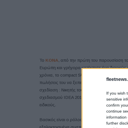
Το
KONA
, από την πρώτη του παρουσίαση το
Ευρώπη και γρήγορα κατέκτησε ένα διαρκώς α
χρόνια, το compact SUV έγινε ένα από τα πιο
fleetnews.
πωλήσεις του να ξεπερνούν τις 228.000 μονάδ
σχεδίαση : Νικητής του βραβείου iF Design 2
If you wish 
σχεδιασμού IDEA 2018 και πολλών άλλων, έχε
sensitive in
ειδικούς.
confirm you
continue se
information 
Βασικός είναι ο ρόλος του KΟΝΑ και στη στρ
further disc
εξηλεκτρισμένα συστήματα μετάδοσης με ένα 