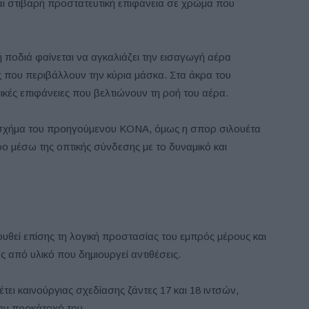
αι στιβαρή προστατευτική επιφάνεια σε χρώμα που
 ποδιά φαίνεται να αγκαλιάζει την εισαγωγή αέρα
ς που περιβάλλουν την κύρια μάσκα. Στα άκρα του
ές επιφάνειες που βελτιώνουν τη ροή του αέρα.
 σχήμα του προηγούμενου KΟΝΑ, όμως η σπορ σιλουέτα
ο μέσω της οπτικής σύνδεσης με το δυναμικό και
θεί επίσης τη λογική προστασίας του εμπρός μέρους και
ς από υλικό που δημιουργεί αντιθέσεις.
τει καινούργιας σχεδίασης ζάντες 17 και 18 ιντσών,
ον προκάτοχό του.