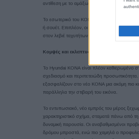
αντίθεση με το αμάξωμα ενώ στα άκρα διαθέτε
authenti
Το εσωτερικό του KΟΝΑ N Line είναι διαθέσ
ή σουέτ. Επιπλέον, οι διακριτικές κόκκινες ρα
στον λεβιέ ταχυτήτων και στα καθίσματα συμ
Κομψές και εκλεπτυσμένες αισθητικές αν
Το Hyundai KΟΝΑ είναι πλέον καθιερωμένο στ
σχεδιασμό και περιπετειώδη προσωπικότητα. 
εξασφαλίζουν στο νέο KΟΝΑ μια ακόμη πιο κ
παράλληλα την στιβαρή του εικόνα.
Το εντυπωσιακό, νέο εμπρός του μέρος ξεχωρί
χαρακτηριστικό σχήμα, σταματά πάνω από τη
δυναμική παρουσία. Οι αναβαθμισμένοι προβ
δρόμου μπροστά, ενώ πιο χαμηλά ο προφυλακ