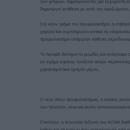
των φτερών, δημιουργώντας μια ξεχωριστή κ
δημιουργεί αντίθεση με αυτό του αμαξώματος.
Στο κάτω τμήμα του προφυλακτήρα, η στιβαρή
χαμηλά και συμπληρώνει οπτικά τις επιφάνειε
προφυλακτήρα υπάρχουν κάθετες αεροδυναμικ
Το προφίλ διατηρεί το μυώδες και ανάγλυφο
σε σχήμα σφήνας τονίζεται ακόμα περισσότερ
χαρακτηριστικό εμπρός μέρος.
Ο νέος πίσω προφυλακτήρας, ο οποίος ακολου
των πλαϊνών, είναι και αυτός κατασκευασμένο
Επιπλέον, η τελευταία έκδοση του KΟΝΑ διαθέ
καθώς και 16 ιντσών που μεταφέρονται από τ