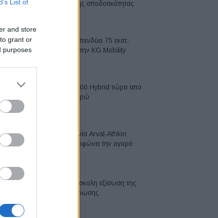
B’s List of
κορυφή της αποδοτικότητας
05/08/2026
er and store
to grant or
Η Chery επενδύει 75 εκατ.
ed purposes
δολάρια στην KG Mobility
04/08/2026
Το FIAT 500 Hybrid τώρα από
18.990 ευρώ
04/08/2026
Η συμφωνία Arval-Athlon
αναδιαμορφώνει την αγορά
leasing
03/08/2026
VW: Η δύσκολη εξίσωση της
αναδιάρθρωσης
03/08/2026