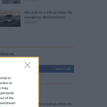
Νέο Audi A2 e-tron με στόχο την
κορυφή της αποδοτικότητας
05/08/2026
ollow us
0
Υποστηρικτές
ΚΆΝΤΕ LIKE
sonal or
ection to
ou may
atest
 personal
out of the
 downstream
Νέο Audi A2 e-tron με στόχο την