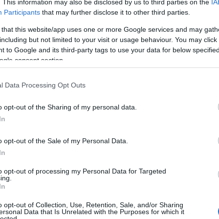
. This information may also be disclosed by us to third parties on the
IA
εριλαμβάνοντας ήδη πλήρως υβριδική και πλήρως
Participants
that may further disclose it to other third parties.
ον εκδόσεις υβριδικής τεχνολογίας 48V Hybrid τόσο με
 that this website/app uses one or more Google services and may gath
ητήρα.
including but not limited to your visit or usage behaviour. You may click 
 to Google and its third-party tags to use your data for below specifi
ogle consent section.
ερισσότερες εξηλεκτρισμένες λύσεις – η Hyundai
ς ένα από τα πιο δημοφιλή μοντέλα μας, το ΚΟΝΑ έχει
l Data Processing Opt Outs
ς Hyundai στην Ευρώπη τα τελευταία χρόνια» δήλωσε ο
ent Marketing & Product της Hyundai Motor Europe. «Αυτός
o opt-out of the Sharing of my personal data.
ίωση του συγκεκριμένου μοντέλου είναι πολύ σημαντική
In
με να παρέχουμε το καλύτερο δυνατό προϊόν στους
o opt-out of the Sale of my Personal Data.
In
έρνο σχεδιασμό
to opt-out of processing my Personal Data for Targeted
ing.
In
 αίσθηση χαράς που πιστεύω ότι είναι αντιληπτή σε
p Lee
, Vice President, Head of Hyundai Global Design
o opt-out of Collection, Use, Retention, Sale, and/or Sharing
ersonal Data that Is Unrelated with the Purposes for which it
ται από το θετικό πνεύμα που διαθέτουν όλοι όσοι
lected.