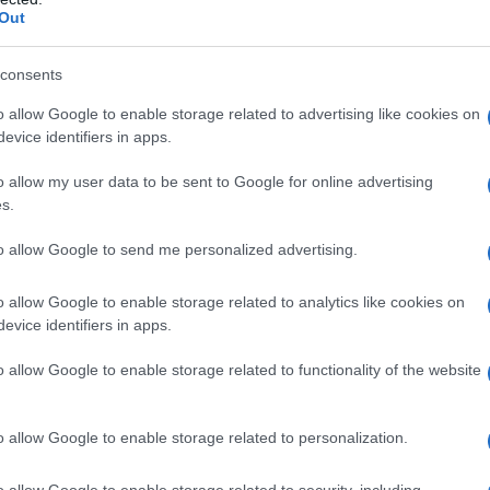
Out
θα είναι για πρώτη φορά διαθέσιμο και στην έκδοση N
consents
η με τη συναισθηματική εμφάνιση. Η έκδοση KΟΝΑ N Line
o allow Google to enable storage related to advertising like cookies on
πίσω, έχει επιμέρους στοιχεία βαμμένα στο χρώμα του
evice identifiers in apps.
μινίου.
o allow my user data to be sent to Google for online advertising
s.
ηρίζεται από έναν δυναμικό προφυλακτήρα, ο οποίος
 του αμαξώματος προστατευτικά των φτερών. Αντί της
to allow Google to send me personalized advertising.
τει ένα αεροδυναμικό χείλος σε χαρακτηριστικό στιλ Ν με
o allow Google to enable storage related to analytics like cookies on
σι ώστε να δείχνει σα να αγκαλιάζει τον δρόμο.
evice identifiers in apps.
ες και πιο τονισμένες με έναν μοναδικό σχεδιασμό
ων στο χρώμα του αμαξώματος προστατευτικών
o allow Google to enable storage related to functionality of the website
ιμένη έκδοση ζάντες αλουμινίου 18 ιντσών.
o allow Google to enable storage related to personalization.
ΟΝΑ N Line ολοκληρώνεται στο πίσω μέρος, όπου ο
έναν μεγάλο διαχύτη, σε χρώμα που δημιουργεί
o allow Google to enable storage related to security, including