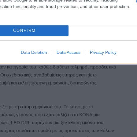
ι πτερύγια τύπου Ν για καλύτερη ροή του αέρα.
cation functionality and fraud prevention, and other user protection.
ιμο σε μαύρες επενδύσεις καθισμάτων από ύφασμα, δέρμα
φές, τα μεταλλικά πεντάλ και το λογότυπο N στο τιμόνι,
CONFIRM
βάλλουν σε μια πιο σπορ εμφάνιση και αίσθηση.
αβαθμίσεις για το νέο ΚΟΝΑ
Data Deletion
Data Access
Privacy Policy
ην κατηγορία του, καθώς διαθέτει τολμηρό, προοδευτικό
Οι σχεδιαστικές αναβαθμίσεις εμπρός και πίσω
ομψή και εκλεπτυσμένη εμφάνιση, διατηρώντας
ζει με τη σπορ εμφάνιση του. Το καπό, με το
 μάσκα, γεγονός που εξασφαλίζει στο KΟΝΑ μια
ολείς LED DRL παρέχουν μια ξεκάθαρη εικόνα του
τήρας συνδέεται ομαλά με τις προεκτάσεις των θόλων