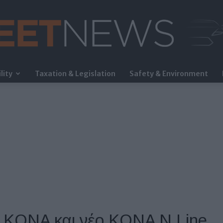
lity
Taxation & Legislation
Safety & Environment
FleetNews
 KONA και νέο KONA N Line