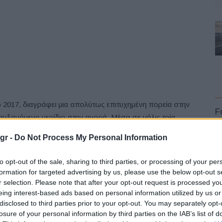
 2017, διαγράφει μια απολύτως επιτυχημένη πορεία στην
F
υξανόμενο μερίδιο στην αγορά. Μέσα σε μόλις τρία
 δημοφιλή μοντέλα της Hyundai στην Ευρώπη, με τις
gr -
Do Not Process My Personal Information
ες. Πρόκειται για το SUV με την πιο πολυβραβευμένη
018, του βραβείου Red Dot 2018, του βραβείου
to opt-out of the sale, sharing to third parties, or processing of your per
ι επαινεθεί σχεδιαστικά τόσο από πελάτες όσο και από
formation for targeted advertising by us, please use the below opt-out s
r selection. Please note that after your opt-out request is processed y
L
eing interest-based ads based on personal information utilized by us or
disclosed to third parties prior to your opt-out. You may separately opt-
ατηγική εξηλεκτρισμού της Hyundai, συνδυάζοντας
losure of your personal information by third parties on the IAB’s list of
κομψό αμάξωμα SUV. Είναι το SUV με τις περισσότερες