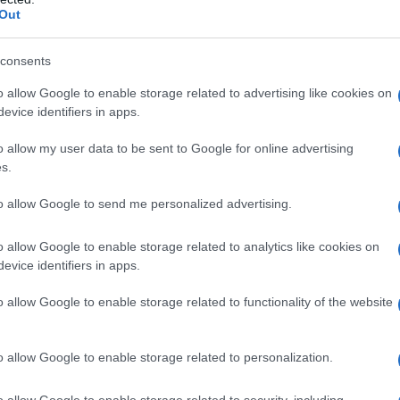
Out
α δείτε εδώ.
consents
o allow Google to enable storage related to advertising like cookies on
evice identifiers in apps.
o allow my user data to be sent to Google for online advertising
s.
to allow Google to send me personalized advertising.
o allow Google to enable storage related to analytics like cookies on
evice identifiers in apps.
Ευρωπαϊκό Κορασίδων Β' Κατηγορίας:
Πρεμιέρα με νίκη για Δανία και Ισλανδία - Το
o allow Google to enable storage related to functionality of the website
πανόραμα
o allow Google to enable storage related to personalization.
o allow Google to enable storage related to security, including