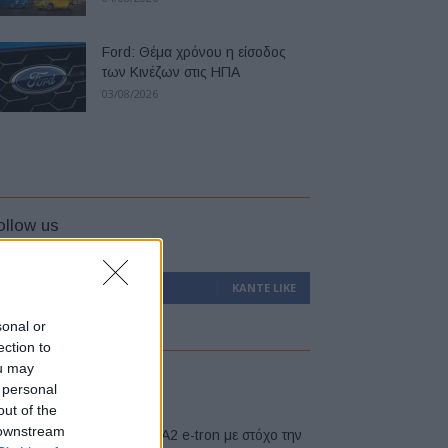
Ford: Θέμα χρόνου η είσοδος
των Κινέζων στις ΗΠΑ
03/08/2026
ollow us
0
Υποστηρικτές
ΚΆΝΤΕ LIKE
sonal or
ection to
ou may
atest
 personal
out of the
 downstream
Νέο Audi A2 e-tron με στόχο την