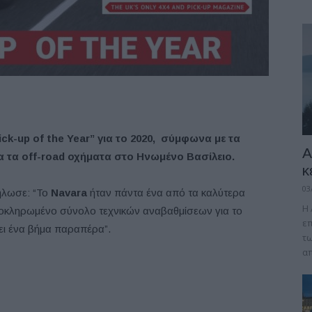
ick-up of the Year” για το 2020, σύμφωνα με τα
A
α τα off-road οχήματα στο Ηνωμένο Βασίλειο.
κ
03
δήλωσε: “Το
Navara
ήταν πάντα ένα από τα καλύτερα
Η 
ολοκληρωμένο σύνολο τεχνικών αναβαθμίσεων για το
επ
ει ένα βήμα παραπέρα”.
τω
απ