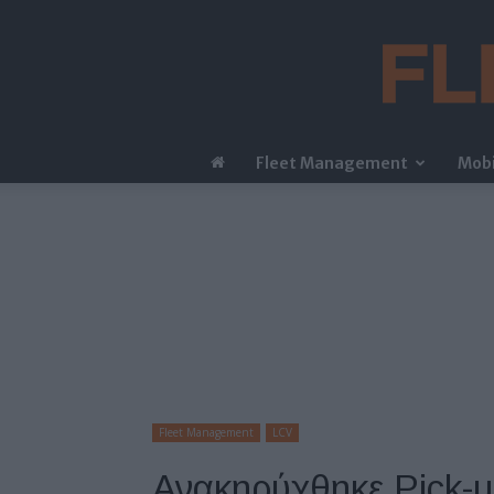
Fleet Management
Mobi
Fleet Management
LCV
Ανακηρύχθηκε Pick-u