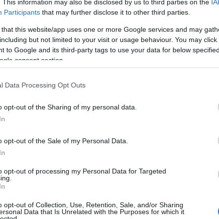
. This information may also be disclosed by us to third parties on the
IA
Participants
that may further disclose it to other third parties.
 that this website/app uses one or more Google services and may gath
νουργιο εξατάχυτο μηχανικό κιβώτιο και η
including but not limited to your visit or usage behaviour. You may click 
μένη κύλιση, χειρισμό και άνεση. Η αναβαθμισμένη
 to Google and its third-party tags to use your data for below specifi
έλιμου φορτίου και χάρη στην τεχνολογία Intelligent
ogle consent section.
οτέ τόσο σίγουρη.
l Data Processing Opt Outs
ρμογή
NissanConnect Services
, η οποία διαθέτει μονάδα
ή 4G. που επιτρέπει την κοινή χρήση δεδομένων χωρίς
o opt-out of the Sharing of my personal data.
In
σωματωμένοι χάρτες της
TomTom
συνδυάζουν την over-
βή χαρτογράφηση, παράλληλα με τις πληροφορίες για την
o opt-out of the Sale of my Personal Data.
ο, τους 3D χάρτες, τις καιρικές συνθήκες, καθώς και το
In
to opt-out of processing my Personal Data for Targeted
ing.
 εξ αποστάσεως της κόρνας και των φώτων του
In
ο σύστημα είναι συμβατό με τα
Apple CarPlay
και
o opt-out of Collection, Use, Retention, Sale, and/or Sharing
εσιμότητα σε οδηγό και επιβάτες.
ersonal Data that Is Unrelated with the Purposes for which it
lected.