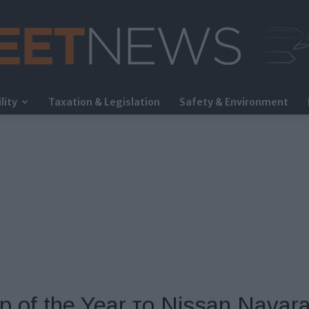
lity
Taxation & Legislation
Safety & Environment
FleetNews
p of the Year το Nissan Navar