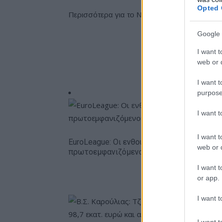
Opted 
Περισσότερα για το Nissan Navara μπορείτε
ν
Google 
I want t
web or d
I want t
purpose
I want 
I want t
EuroLeague: Οι ενθουσιώδεις
web or d
πρωτοεμφανιζόμενοι
I want t
or app.
I want t
I want t