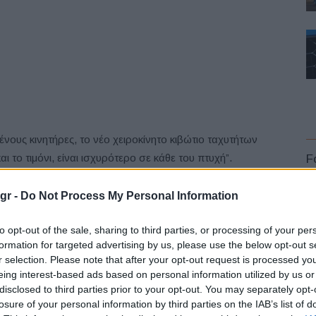
ους κινητήρες, το νέο χειροκίνητο κιβώτιο ταχυτήτων
αι το τιμόνι, είναι ισχυρότερο σε κάθε του πτυχή”.
F
 Motor
(GB) Ltd, σχολίασε: “Είμαστε απολύτως
gr -
Do Not Process My Personal Information
βραβείο για το Nissan Navara. Χάρη σε ένα συνδυασμό
to opt-out of the sale, sharing to third parties, or processing of your per
άχηλων δυνατοτήτων, οι τελευταίες αναβαθμίσεις
formation for targeted advertising by us, please use the below opt-out s
 εργαλείο για τον επαγγελματία”.
r selection. Please note that after your opt-out request is processed y
L
eing interest-based ads based on personal information utilized by us or
ες, σε συνδυασμό με την κορυφαία πανευρωπαϊκή
disclosed to third parties prior to your opt-out. You may separately opt-
losure of your personal information by third parties on the IAB’s list of
ανεωμένο Nissan Navara βρίσκεται στην κορυφή της