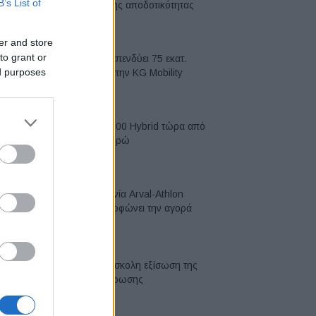
B’s List of
κορυφή της αποδοτικότητας
05/08/2026
er and store
to grant or
Η Chery επενδύει 75 εκατ.
ed purposes
δολάρια στην KG Mobility
04/08/2026
Το FIAT 500 Hybrid τώρα από
18.990 ευρώ
04/08/2026
Η συμφωνία Arval-Athlon
αναδιαμορφώνει την αγορά
leasing
03/08/2026
VW: Η δύσκολη εξίσωση της
αναδιάρθρωσης
03/08/2026