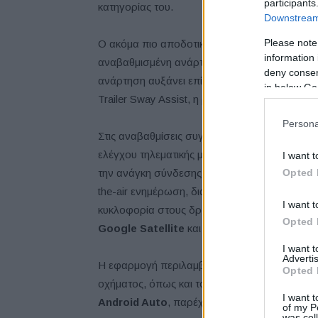
participants
κατηγορίας του.
Downstream 
Please note
Ο ακόμα πιο αποδοτικός κινητήρας, το ολοκαί
information 
αναβαθμισμένη ανάρτηση, προσφέρουν βελτιω
deny consent
ανάρτηση αυξάνει επίσης την χωρητικότητα ωφ
in below Go
Trailer Sway Assist, η ρυμούλκηση δεν ήταν π
Persona
Στις αναβαθμίσεις συγκαταλέγεται και η εφα
ελέγχου τηλεματικής με ενσωματωμένη συσκευ
I want t
Opted 
την ανάγκη σύνδεσης με το τηλέφωνο. Οι εν
the-air ενημέρωση, διασφαλίζοντας την ακρι
I want t
κυκλοφορία στους δρόμους σε πραγματικό χρόν
Opted 
Google Satellite
και
Street View
.
I want 
Advertis
Η εφαρμογή περιλαμβάνει επίσης τον έλεγχο
Opted 
οχήματος, όπως και τον εντοπισμό του. Το νέ
I want t
Android Auto
, παρέχοντας απρόσκοπτη συνδ
of my P
was col