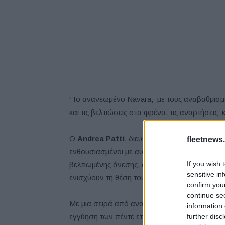
“To ανανεωμένο Νavara, με τους αναβαθμισμέν
και τις βελτιώσεις στα φρένα, τις αναρτήσεις κ
Ο
Andrea Patti
, διευθυντής LCV της
Nissan
fleetnews.
ενθουσιασμένοι με αυτό το, υψηλού κύρους, 
If you wish 
βελτιωμένης άνεσης, απόδοσης και σκληροτρ
sensitive in
ενισχύουν τη θέση του Navara, ως το απόλυτο
confirm you
continue se
Με μια σειρά από αναβαθμισμένες τεχνολογί
information 
further disc
εγγύηση των πέντε ετών / 160.000 χλμ, το αν