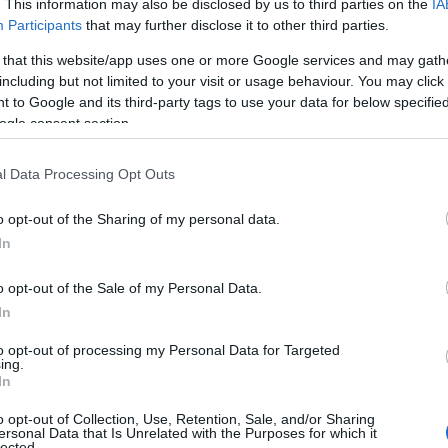
. This information may also be disclosed by us to third parties on the
IA
Participants
that may further disclose it to other third parties.
ροπή της Nissan θα επεκτείνουν το πεδίο ευθύνης τους
 that this website/app uses one or more Google services and may gath
including but not limited to your visit or usage behaviour. You may click 
 to Google and its third-party tags to use your data for below specifi
ogle consent section.
ς MC Ιαπωνίας-ASEAN που επιβλέπει σε παγκόσμιο
ην Εμπειρία Πελατών και την INFINITI, θα προσθέσει τις
l Data Processing Opt Outs
ύνης του.
ing και SCM, θα προσθέσει την ευθύνη των αγορών.
o opt-out of the Sharing of my personal data.
In
CFO) που επιβλέπει τα Οικονομικά, τον Έλεγχο, τις
ι του δασμούς, το παγκόσμιο IS/IT, τις σχέσεις με τους
o opt-out of the Sale of my Personal Data.
erformance ως νέο τομέα ευθύνης.
In
ει με τους υπάρχοντες τομείς ευθύνης του.
to opt-out of processing my Personal Data for Targeted
ing.
In
 θα διατηρήσουν το πεδίο ευθύνης και αναφορών τους.
o opt-out of Collection, Use, Retention, Sale, and/or Sharing
ersonal Data that Is Unrelated with the Purposes for which it
κτική Γενική Συνέλευση των Μετόχων της στις 27
lected.