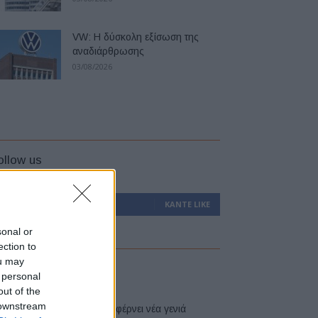
VW: Η δύσκολη εξίσωση της
αναδιάρθρωσης
03/08/2026
ollow us
0
Υποστηρικτές
ΚΆΝΤΕ LIKE
sonal or
ection to
ou may
atest
 personal
out of the
 downstream
Η Toyota φέρνει νέα γενιά