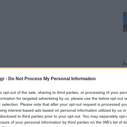
F
ερειακών επιτροπών διοίκησης (MC),
Guillaume Cartier
,
gr -
Do Not Process My Personal Information
ρική, Μέση Ανατολή, Ινδία, Ευρώπη και Ωκεανία),
ei Yamazaki
, SVP, MC Κίνας θα αποτελούν μέλη της
to opt-out of the sale, sharing to third parties, or processing of your per
πευθείας στον Makoto Uchida.
formation for targeted advertising by us, please use the below opt-out s
r selection. Please note that after your opt-out request is processed y
L
eing interest-based ads based on personal information utilized by us or
uct Planning και Global Program Management θα είναι
disclosed to third parties prior to your opt-out. You may separately opt-
είνει το πεδίο ευθύνης του για να συμπεριλάβει τον
losure of your personal information by third parties on the IAB’s list of
inosa θα αναφέρεται, επίσης, στον CEO.