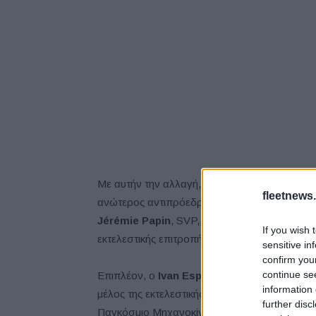
Με αυτήν την αλλαγή, οι πρόεδροι των περιφ
fleetnews.
ανώτερος αντιπρόεδρος (SVP), MC AMIEO (Αφ
Jérémie Papin
, SVP, MC Αμερικής και ο
Shoh
If you wish 
εκτελεστικής επιτροπής και θα αναφέρονται α
sensitive in
confirm you
continue se
Επιπλέον, ο
Ivan Espinosa
, SVP Global Prod
information 
μέλος της εκτελεστικής επιτροπής και θα επεκτ
further disc
Παγκόσμιο Μηχανοκίνητο Αθλητισμό. Ο κ. Esp