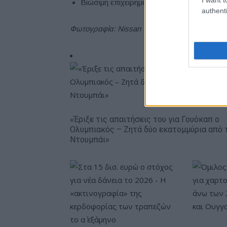
Βιώσιμη επιχειρηματική δομή για την αντι
authenti
Φωτογραφία: Nissan
«Έριξε τις απαιτήσεις του για Γουόκαπ ο
Ολυμπιακός – Ζητά δύο εκατομμύρια από 
Ντουμπάι»