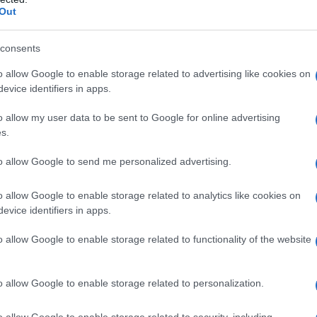
Out
ρείας στην Ιαπωνία. Στη συνέλευση, οι μέτοχοι ενέκριναν
νάσματος και εκλογή δέκα συμβούλων λόγω της λήξης της
consents
o allow Google to enable storage related to advertising like cookies on
υς μετόχους, σύμφωνα με την ανακοίνωση της εταιρείας,
evice identifiers in apps.
o allow my user data to be sent to Google for online advertising
s.
sn
to allow Google to send me personalized advertising.
υμφωνίας της Συμμαχίας (
Renault-Nissan- Mitsubishi
)
ς
o allow Google to enable storage related to analytics like cookies on
evice identifiers in apps.
ησης για την ανάπτυξη ημιαγωγών
o allow Google to enable storage related to functionality of the website
ομης οδήγησης
ιακυβέρνηση και μείωση της τιμής της μετοχής
o allow Google to enable storage related to personalization.
των
o allow Google to enable storage related to security, including