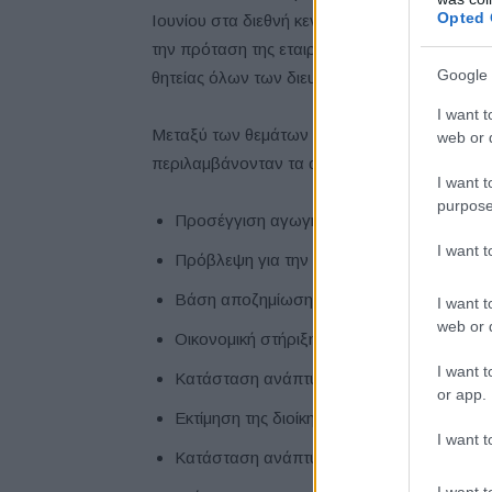
Opted 
Ιουνίου στα διεθνή κεντρικά γραφεία της εται
την πρόταση της εταιρείας για διανομή πλεο
Google 
θητείας όλων των διευθυντών.
I want t
Μεταξύ των θεμάτων που συζητήθηκαν από το
web or d
περιλαμβάνονταν τα ακόλουθα:
I want t
purpose
Προσέγγιση αγωγής από τον
Carlos Gho
I want 
Πρόβλεψη για την ολοκλήρωση της νέας σ
Βάση αποζημίωσης διευθυντή και διοίκηση
I want t
web or d
Οικονομική στήριξη της ιαπωνικής κυβέρν
I want t
Κατάσταση ανάπτυξης τεχνολογίας αυτόν
or app.
Εκτίμηση της διοίκησης για αστάθεια στη δ
I want t
Κατάσταση ανάπτυξης ηλεκτρικών οχημά
I want t