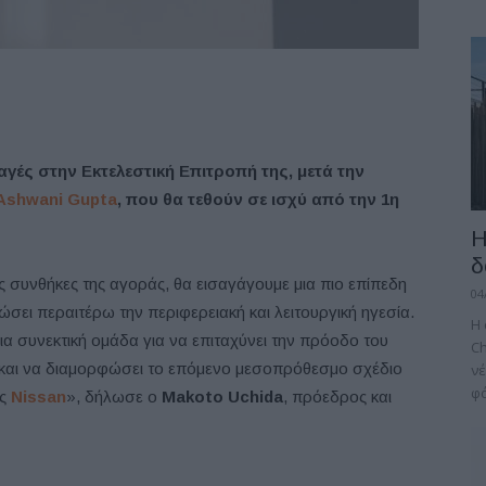
αγές στην Εκτελεστική Επιτροπή της, μετά την
Ashwani Gupta
, που θα τεθούν σε ισχύ από την 1η
Η
δ
 συνθήκες της αγοράς, θα εισαγάγουμε μια πιο επίπεδη
04
μώσει περαιτέρω την περιφερειακή και λειτουργική ηγεσία.
H 
ια συνεκτική ομάδα για να επιταχύνει την πρόοδο του
Ch
 και να διαμορφώσει το επόμενο μεσοπρόθεσμο σχέδιο
νέ
φό
ης
Nissan
», δήλωσε ο
Makoto Uchida
, πρόεδρος και