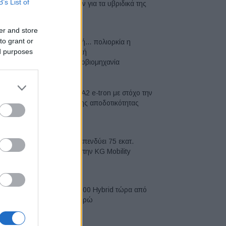
B’s List of
μπαταριών για τα υβριδικά της
07/08/2026
er and store
to grant or
Σε κινεζική… πολιορκία η
ed purposes
ευρωπαϊκή
αυτοκινητοβιομηχανία
06/08/2026
Νέο Audi A2 e-tron με στόχο την
κορυφή της αποδοτικότητας
05/08/2026
Η Chery επενδύει 75 εκατ.
δολάρια στην KG Mobility
04/08/2026
Το FIAT 500 Hybrid τώρα από
18.990 ευρώ
04/08/2026