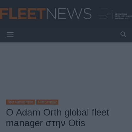
FleetNews
Fleet Management
Fleet Strategy
Ο Adam Orth global fleet
manager στην Otis