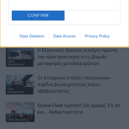
ηλεκτρικών φορτηγών
Fleet Strategy
CONFIRM
Νέο πρόγραμμα καθοδήγησης στον
κλάδο του εταιρικού στόλου
Fleet
Data Deletion
Data Access
Privacy Policy
Management
Η Ελληνικός Χρυσός εισάγει πρώτη
την ηλεκτροκίνηση στις βαριές
Fleet
μεταφορές μεταλλευμάτων
Management
Οι εταιρικοί στόλοι «παγώνουν»
σχέδια βιωσιμότητας λόγω
Fleet
αβεβαιότητας
Management
Global Fleet Summit (2η ημέρα): EV, AI
και… Ανθεκτικότητα
Fleet Services