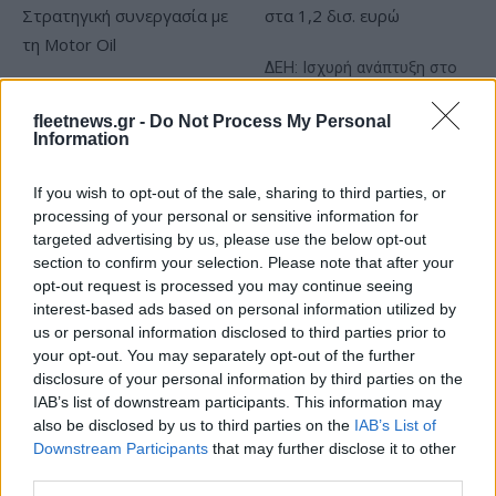
ΔΕΗ: Ισχυρή ανάπτυξη στο
α΄ εξάμηνο 2026 με
Όμιλος AKTOR: Εξαγοράζει
προσαρμοσμένο EBITDA
το 75% των ΗΛΕΚΤΩΡ και
fleetnews.gr -
Do Not Process My Personal
στα 1,2 δισ. ευρώ
THALIS – Στρατηγική
Information
συνεργασία με τη Motor Oil
If you wish to opt-out of the sale, sharing to third parties, or
processing of your personal or sensitive information for
targeted advertising by us, please use the below opt-out
section to confirm your selection. Please note that after your
opt-out request is processed you may continue seeing
Η συμφωνία Arval-Athlon αναδιαμορφώνει την αγορά leasing
interest-based ads based on personal information utilized by
us or personal information disclosed to third parties prior to
your opt-out. You may separately opt-out of the further
disclosure of your personal information by third parties on the
IAB’s list of downstream participants. This information may
also be disclosed by us to third parties on the
IAB’s List of
VW: Η δύσκολη εξίσωση
Downstream Participants
that may further disclose it to other
της αναδιάρθρωσης
third parties.
Alpha Bank: Για πρώτη φορά