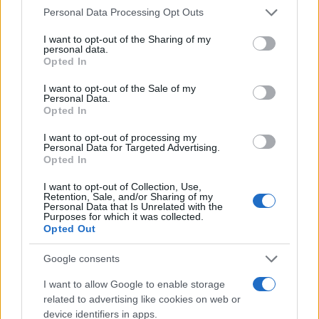
Please note that this website/app uses one or more Google
το Αρχαίο Θέατρο
Personal Data Processing Opt Outs
Επιδαύρου άνοιξε τις πύλες
services and may gather and store information including but
του σε όλους
not limited to your visit or usage behaviour. You may click to
I want to opt-out of the Sharing of my
personal data.
grant or deny consent to Google and its third-party tags to
Opted In
use your data for below specified purposes in below Google
consent section.
I want to opt-out of the Sale of my
Personal Data.
Opted In
ESG Report 2025: Πώς η ΑΒ Βασιλόπουλος μετατρέπει τη
I want to opt-out of processing my
βιωσιμότητα σε καθημερινή πράξη
Personal Data for Targeted Advertising.
Opted In
I want to opt-out of Collection, Use,
Retention, Sale, and/or Sharing of my
Personal Data that Is Unrelated with the
Purposes for which it was collected.
Opted Out
Stoiximan: «Πού ήσουν;» στις μεγάλες στιγμές του
Ολυμπιακού
Google consents
I want to allow Google to enable storage
related to advertising like cookies on web or
device identifiers in apps.
ΕΤΙΚΕΤΕΣ
Global Fleet Manager
Otis