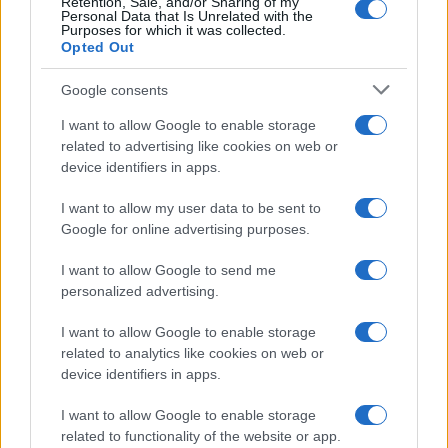
Retention, Sale, and/or Sharing of my
Personal Data that Is Unrelated with the
Purposes for which it was collected.
Opted Out
18η συνεχόμενη χρονιά για τον ΟΤΕ στη διεθνή σειρά
Google consents
δεικτών FTSE4Good
I want to allow Google to enable storage
related to advertising like cookies on web or
device identifiers in apps.
I want to allow my user data to be sent to
Alpha Bank: Για πρώτη φορά το Αρχαίο Θέατρο Επιδαύρου
Google for online advertising purposes.
άνοιξε τις πύλες του σε όλους
I want to allow Google to send me
personalized advertising.
I want to allow Google to enable storage
ΕΤΙΚΕΤΕΣ
CCT100
Company Car of the Year
related to analytics like cookies on web or
Mercedes-Benz A-Class
device identifiers in apps.
I want to allow Google to enable storage
related to functionality of the website or app.