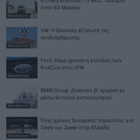
Η Chery επενδύει 75 εκατ. δολάρια
στην KG Mobility
Manufacturers
VW: Η δύσκολη εξίσωση της
αναδιάρθρωσης
Manufacturers
Ford: Θέμα χρόνου η είσοδος των
Κινέζων στις ΗΠΑ
Manufacturers
BMW Group: Δύσκολο β’ τρίμηνο εν
μέσω έντονου ανταγωνισμού
Manufacturers
Ένας χρόνος δυναμικής παρουσίας για
Geely και Zeekr στην Ελλάδα
Manufacturers