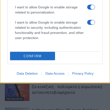
I want to allow Google to enable storage
related to personalization.
I want to allow Google to enable storage
Προηγούμενο άρθρο
Επόμενο άρθρο
related to security, including authentication
Βραβεύθηκε στα “Best Brands”
Η Peugeot κερδίζει για 2η
functionality and fraud prevention, and other
στη Γερμανία η Abarth
φορά στα βραβεία εταιρικού
user protection.
αυτοκινήτου
CONFIRM
ΠΑΡΟΜΟΙΑ ΑΡΘΡΑ
ΠΕΡΙΣΣΟΤΕΡΑ ΑΠΟ ΤΟΝ ΔΗΜΙΟΥΡΓΟ
Data Deletion
Data Access
Privacy Policy
Σε κινεζική… πολιορκία η ευρωπαϊκή
αυτοκινητοβιομηχανία
Manufacturers