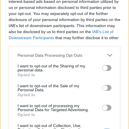
δισ. ευρώ ανοίγει δρόμο για
πινακίδων κυκλοφορίας -
interest-based ads based on personal information utilized by
δάνεια έως 5 δισ. σε
Τέλος στις χρονοβόρες
us or personal information disclosed to third parties prior to
μικρομεσαίες
διαδικασίες
your opt-out. You may separately opt-out of the further
disclosure of your personal information by third parties on the
IAB’s list of downstream participants. This information may
also be disclosed by us to third parties on the
IAB’s List of
Downstream Participants
that may further disclose it to other
Η Chery επενδύει 75 εκατ. δολάρια στην KG Mobility
third parties.
Please note that this website/app uses one or more Google
Personal Data Processing Opt Outs
services and may gather and store information including but
not limited to your visit or usage behaviour. You may click to
I want to opt-out of the Sharing of my
personal data.
grant or deny consent to Google and its third-party tags to
Opted In
Το FIAT 500 Hybrid τώρα
use your data for below specified purposes in below Google
από 18.990 ευρώ
consent section.
I want to opt-out of the Sale of my
Personal Data.
Opted In
Ατρόμητος και Novibet
συνεχίζουν μαζί: Ανανέωση
I want to opt-out of processing my
της συνεργασίας τους μέχρι
Personal Data for Targeted Advertising.
το 2028
Opted In
I want to opt-out of Collection, Use,