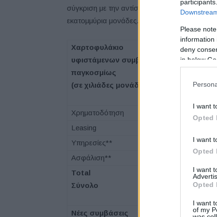
participants
σύγκριση με την αντίστοιχη περσινή περίοδο)
Downstream 
εκατομμύρια μονάδες.
Please note
information 
Χαρτοφυλάκιο
deny consent
in below Go
υφιστάμενων συμβάσεων
παγκοσμίως
31 Μαρτίου
Persona
(σε χιλιάδες μονάδες*)
I want t
Χρηματοδότηση
5.171
Opted 
Leasing
4.925
I want t
Υπηρεσίες**
5.863
Opted 
Ασφάλιση**
9.363
I want 
Total
Advertis
Opted 
Σύνολο
25.295
I want t
of my P
Νέες συμβάσεις
was col