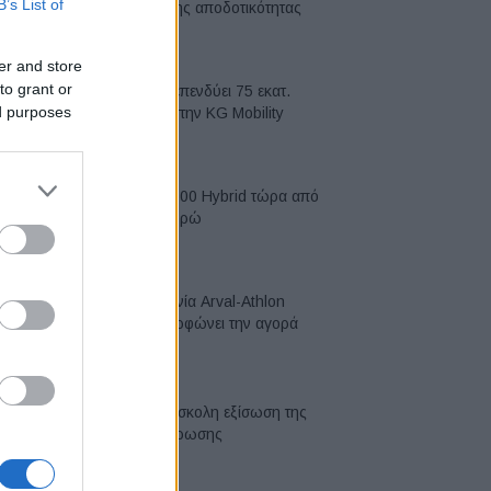
B’s List of
κορυφή της αποδοτικότητας
05/08/2026
er and store
to grant or
Η Chery επενδύει 75 εκατ.
ed purposes
δολάρια στην KG Mobility
04/08/2026
Το FIAT 500 Hybrid τώρα από
18.990 ευρώ
04/08/2026
Η συμφωνία Arval-Athlon
αναδιαμορφώνει την αγορά
leasing
03/08/2026
VW: Η δύσκολη εξίσωση της
αναδιάρθρωσης
03/08/2026