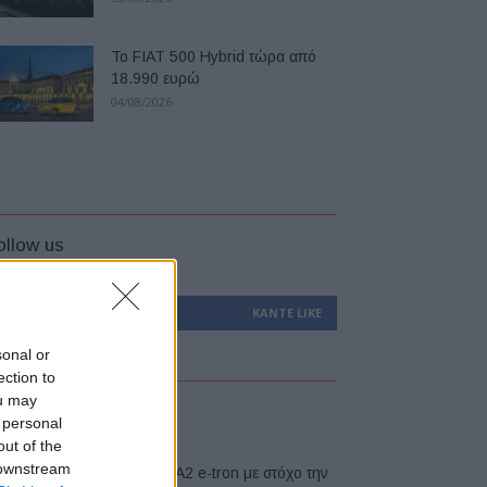
Το FIAT 500 Hybrid τώρα από
18.990 ευρώ
04/08/2026
ollow us
0
Υποστηρικτές
ΚΆΝΤΕ LIKE
sonal or
ection to
ou may
atest
 personal
out of the
 downstream
Νέο Audi A2 e-tron με στόχο την