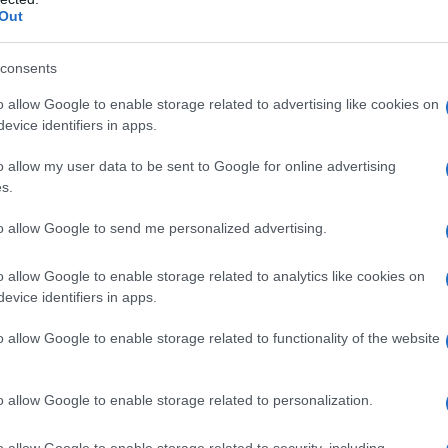
Out
024
ΙΑΝ-ΜΑΡ 2023
ΜΕΤ %
consents
443
– 4,6
o allow Google to enable storage related to advertising like cookies on
evice identifiers in apps.
464
+ 11,6
509
+ 10,4
o allow my user data to be sent to Google for online advertising
s.
820
+ 8,1
2.235
+ 6,8
to allow Google to send me personalized advertising.
o allow Google to enable storage related to analytics like cookies on
evice identifiers in apps.
ική ισχύ από το 2023
o allow Google to enable storage related to functionality of the website
o allow Google to enable storage related to personalization.
o allow Google to enable storage related to security, including