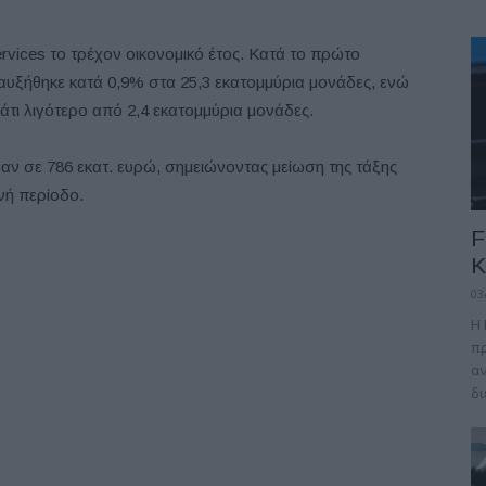
ervices το τρέχον οικονομικό έτος. Κατά το πρώτο
αυξήθηκε κατά 0,9% στα 25,3 εκατομμύρια μονάδες, ενώ
άτι λιγότερο από 2,4 εκατομμύρια μονάδες.
αν σε 786 εκατ. ευρώ, σημειώνοντας μείωση της τάξης
νή περίοδο.
F
Κ
03
Η 
πρ
αν
δι