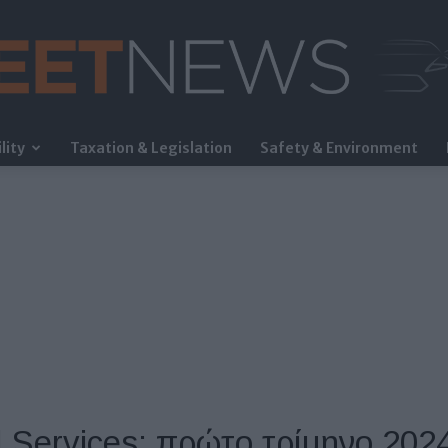
lity
Taxation & Legislation
Safety & Environment
FleetNews
l Services: πρώτο τρίμηνο 202