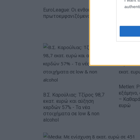
authenti
EuroLeague: Οι ενθουσιώδεις
πρωτοεμφανιζόμενοι
Metlen: 
εξάμηνο,
Β.Σ. Καρούλιας: Τζίρος 98,7
– Καθαρά
εκατ. ευρώ και αύξηση
ευρώ
κερδών 57% - Τα νέα
στοιχήματα σε low & non
alcohol