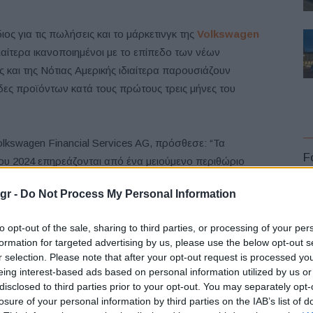
ιος για τις πωλήσεις και το μάρκετινγκ της
Volkswagen
ιαίτερα ικανοποιημένοι με το επίπεδο των νέων
 και της Νότιας Αμερικής ιδιαίτερα παρουσιάζουν
δες προϊόντων κατά τους πρώτους τρεις μήνες του
 Volkswagen Financial Services AG, πρόσθεσε: “Τα
F
του 2024 επηρεάζονται από ένα μειούμενο περιθώριο
 επιτοκίων. Επιπλέον, το αυξανόμενο κόστος κινδύνου
gr -
Do Not Process My Personal Information
μβάσεων έχουν αντίκτυπο στο αποτέλεσμα, ωστόσο, με
τικών εξελίξεων, εμμένουμε στις προβλέψεις μας για το
to opt-out of the sale, sharing to third parties, or processing of your per
η θα είναι ελαφρώς πάνω από τα επίπεδα του
formation for targeted advertising by us, please use the below opt-out s
ησης των παραδόσεων στους πελάτες».
r selection. Please note that after your opt-out request is processed y
L
eing interest-based ads based on personal information utilized by us or
disclosed to third parties prior to your opt-out. You may separately opt-
ξη στα μεταχειρισμένα οχήματα. Οι νέες συμβάσεις σε
losure of your personal information by third parties on the IAB’s list of
0 μονάδες το πρώτο τρίμηνο του έτους (αύξηση 4% σε