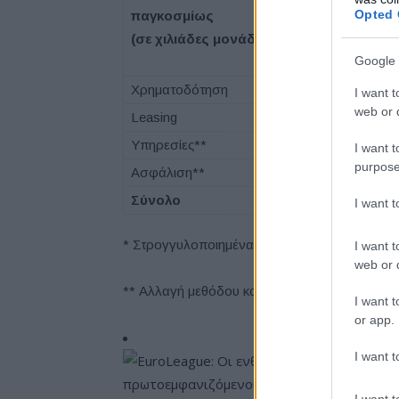
Opted 
παγκοσμίως
ΙΑΝ-ΜΑΡ 2
(σε χιλιάδες μονάδες*)
Google 
Χρηματοδότηση
423
I want t
web or d
Leasing
517
Υπηρεσίες**
561
I want t
purpose
Ασφάλιση**
886
Σύνολο
2.388
I want 
* Στρογγυλοποιημένα μεγέθη
I want t
web or d
** Αλλαγή μεθόδου καταμέτρησης με αναδρομ
I want t
or app.
I want t
I want t