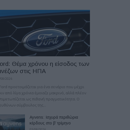
ord: Θέμα χρόνου η είσοδος των
ινέζων στις ΗΠΑ
/08/2026
Ford προετοιμάζεται για ένα σενάριο που μέχρι
ιν από λίγα χρόνια έμοιαζε μακρινό, αλλά πλέον
τιμετωπίζεται ως πιθανή πραγματικότητα. Ο
ευθύνων σύμβουλος της...
Ayvens: Iσχυρά περιθώρια
κέρδους στο β’ τρίμηνο
03/08/2026