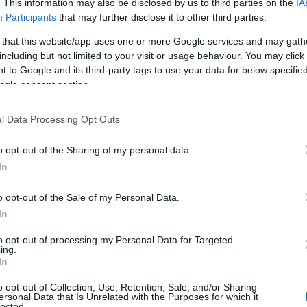
. This information may also be disclosed by us to third parties on the
IA
. Το χαρτοφυλάκιο αυξήθηκε κατά 1% στα 2,6
Participants
that may further disclose it to other third parties.
 that this website/app uses one or more Google services and may gath
including but not limited to your visit or usage behaviour. You may click 
 to Google and its third-party tags to use your data for below specifi
ogle consent section.
 2024
31 Μαρτίου 2023
ΜΕΤ %
l Data Processing Opt Outs
o opt-out of the Sharing of my personal data.
5.467
– 5,4
In
4.733
+ 4,0
o opt-out of the Sale of my Personal Data.
5.508
+ 6,0
In
9.368
– 0,1
to opt-out of processing my Personal Data for Targeted
ing.
In
25.076
+ 0,9
o opt-out of Collection, Use, Retention, Sale, and/or Sharing
ersonal Data that Is Unrelated with the Purposes for which it
lected.