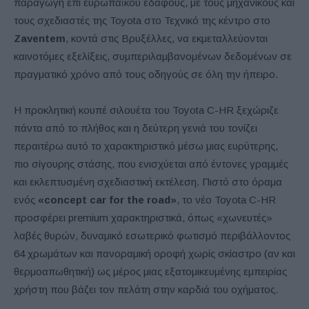
παραγωγή επί ευρωπαϊκού εδάφους, με τους μηχανικούς και
τους σχεδιαστές της Toyota στο Τεχνικό της κέντρο στο
Zaventem
, κοντά στις Βρυξέλλες, να εκμεταλλεύονται
καινοτόμες εξελίξεις, συμπεριλαμβανομένων δεδομένων σε
πραγματικό χρόνο από τους οδηγούς σε όλη την ήπειρο.
Η προκλητική κουπέ σιλουέτα του Toyota C-HR ξεχώριζε
πάντα από το πλήθος και η δεύτερη γενιά του τονίζει
περαιτέρω αυτό το χαρακτηριστικό μέσω μιας ευρύτερης,
πιο σίγουρης στάσης, που ενισχύεται από έντονες γραμμές
και εκλεπτυσμένη σχεδιαστική εκτέλεση. Πιστό στο όραμα
ενός
«concept car for the road»
, το νέο Toyota C-HR
προσφέρει premium χαρακτηριστικά, όπως «χωνευτές»
λαβές θυρών, δυναμικό εσωτερικό φωτισμό περιβάλλοντος
64 χρωμάτων και πανοραμική οροφή χωρίς σκίαστρο (αν και
θερμοαπωθητική) ως μέρος μιας εξατομικευμένης εμπειρίας
χρήστη που βάζει τον πελάτη στην καρδιά του οχήματος.