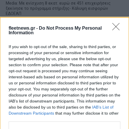
Media: Με ενίσχυση 8 εκατ. ευρώ σε 451 επιχειρήσεις
ξεκίνησε το πρόγραμμα στήριξης- Κάλυψη εισφορών
ΕΔΟΕΑΠ
fleetnews.gr -
Do Not Process My Personal
Information
If you wish to opt-out of the sale, sharing to third parties, or
processing of your personal or sensitive information for
Η Toyota φέρνει νέα γενιά
Σε κινεζική… πολιορκία η
targeted advertising by us, please use the below opt-out
μπαταριών για τα υβριδικά
ευρωπαϊκή
section to confirm your selection. Please note that after your
της
αυτοκινητοβιομηχανία
opt-out request is processed you may continue seeing
interest-based ads based on personal information utilized by
us or personal information disclosed to third parties prior to
your opt-out. You may separately opt-out of the further
disclosure of your personal information by third parties on the
IAB’s list of downstream participants. This information may
Νέο Audi A2 e-tron με στόχο την κορυφή της
also be disclosed by us to third parties on the
IAB’s List of
αποδοτικότητας
Downstream Participants
that may further disclose it to other
third parties.