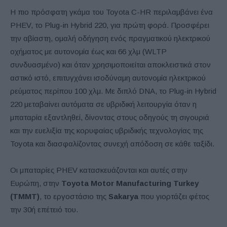
Η πιο πρόσφατη γκάμα του Toyota C-HR περιλαμβάνει ένα
PHEV, το Plug-in Hybrid 220, για πρώτη φορά. Προσφέρει
την αβίαστη, ομαλή οδήγηση ενός πραγματικού ηλεκτρικού
οχήματος με αυτονομία έως και 66 χλμ (WLTP
συνδυασμένο) και όταν χρησιμοποιείται αποκλειστικά στον
αστικό ιστό, επιτυγχάνει ισοδύναμη αυτονομία ηλεκτρικού
ρεύματος περίπου 100 χλμ. Με διπλό DNA, το Plug-in Hybrid
220 μεταβαίνει αυτόματα σε υβριδική λειτουργία όταν η
μπαταρία εξαντληθεί, δίνοντας στους οδηγούς τη σιγουριά
και την ευελιξία της κορυφαίας υβριδικής τεχνολογίας της
Toyota και διασφαλίζοντας συνεχή απόδοση σε κάθε ταξίδι.
Οι μπαταρίες PHEV κατασκευάζονται και αυτές στην
Ευρώπη, στην
Toyota Motor Manufacturing Turkey
(TMMT)
, το εργοστάσιο της
Sakarya
που γιορτάζει φέτος
την 30ή επέτειό του.