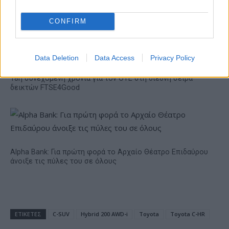
της συνεργασίας τους μέχρι
το 2028
CONFIRM
Data Deletion
Data Access
Privacy Policy
18η συνεχόμενη χρονιά για τον ΟΤΕ στη διεθνή σειρά
δεικτών FTSE4Good
Alpha Bank: Για πρώτη φορά το Αρχαίο Θέατρο Επιδαύρου
άνοιξε τις πύλες του σε όλους
ΕΤΙΚΕΤΕΣ
C-SUV
Hybrid 200 AWD-i
Toyota
Toyota C-HR