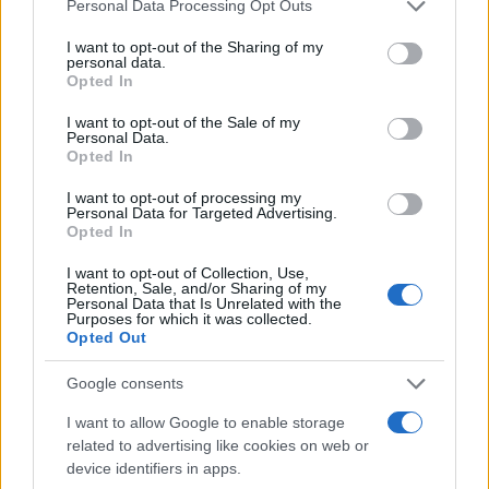
Please note that this website/app uses one or more Google
Personal Data Processing Opt Outs
services and may gather and store information including but
not limited to your visit or usage behaviour. You may click to
I want to opt-out of the Sharing of my
personal data.
Ο Γιάννης Αγραβάνης στον
grant or deny consent to Google and its third-party tags to
Opted In
Βίκο Ιωαννίνων
use your data for below specified purposes in below Google
consent section.
Εθνική Παίδων: Απώλεσε
I want to opt-out of the Sale of my
Personal Data.
προβάδισμα 13 πόντων και
Opted In
έχασε 84-89 από το Ισραήλ
I want to opt-out of processing my
Personal Data for Targeted Advertising.
Opted In
I want to opt-out of Collection, Use,
Retention, Sale, and/or Sharing of my
Ελληνική Αναπτυξιακή Τράπεζα: Με «προίκα» 2 δισ. ευρώ
Personal Data that Is Unrelated with the
ανοίγει δρόμο για δάνεια έως 5 δισ. σε μικρομεσαίες
Purposes for which it was collected.
Opted Out
Google consents
I want to allow Google to enable storage
related to advertising like cookies on web or
device identifiers in apps.