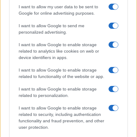
I want to allow my user data to be sent to
Google for online advertising purposes.
Β.Σ. Καρούλιας: Τζίρος 98,7
Deloitte Ελλάδος:
εκατ. ευρώ και αύξηση
Χρηματοοικονομικός
κερδών 57% - Τα νέα
σύμβουλος της ΔΕΗ για την
I want to allow Google to send me
στοιχήματα σε low & non
είσοδο στην πολωνική
personalized advertising.
alcohol
αγορά ενέργειας
I want to allow Google to enable storage
related to analytics like cookies on web or
device identifiers in apps.
Η Chery επενδύει 75 εκατ. δολάρια στην KG Mobility
I want to allow Google to enable storage
related to functionality of the website or app.
I want to allow Google to enable storage
related to personalization.
Το FIAT 500 Hybrid τώρα
I want to allow Google to enable storage
από 18.990 ευρώ
related to security, including authentication
functionality and fraud prevention, and other
user protection.
Ατρόμητος και Novibet
συνεχίζουν μαζί: Ανανέωση