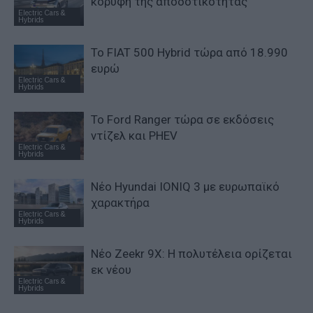
κορυφή της αποδοτικότητας
Electric Cars &
Hybrids
Το FIAT 500 Hybrid τώρα από 18.990
ευρώ
Electric Cars &
Hybrids
Το Ford Ranger τώρα σε εκδόσεις
ντίζελ και PHEV
Electric Cars &
Hybrids
Νέο Hyundai IONIQ 3 με ευρωπαϊκό
χαρακτήρα
Electric Cars &
Hybrids
Νέο Zeekr 9X: Η πολυτέλεια ορίζεται
εκ νέου
Electric Cars &
Hybrids