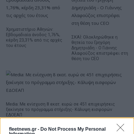
Χρηματιστήριο Αθηνών:
Εβδομαδιαία άνοδος 1,76%,
ΣΚΑΪ: Ολοκληρώθηκε η
κέρδη 23,31% από τις αρχές
θητεία του Γρηγόρη
του έτους
Δημητριάδη - Ο Γιάννης
Αλαφούζος επιστρέφει στη
θέση του CEO
Media: Με ενίσχυση 8 εκατ. ευρώ σε 451 επιχειρήσεις
ξεκίνησε το πρόγραμμα στήριξης- Κάλυψη εισφορών
ΕΔΟΕΑΠ
fleetnews.gr -
Do Not Process My Personal
Information