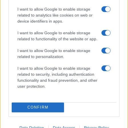
alcohol
αγορά ενέργειας
I want to allow Google to enable storage
related to analytics like cookies on web or
device identifiers in apps.
Η Chery επενδύει 75 εκατ. δολάρια στην KG Mobility
I want to allow Google to enable storage
related to functionality of the website or app.
I want to allow Google to enable storage
related to personalization.
Το FIAT 500 Hybrid τώρα
I want to allow Google to enable storage
από 18.990 ευρώ
related to security, including authentication
functionality and fraud prevention, and other
user protection.
Ατρόμητος και Novibet
συνεχίζουν μαζί: Ανανέωση
της συνεργασίας τους μέχρι
το 2028
CONFIRM
Data Deletion
Data Access
Privacy Policy