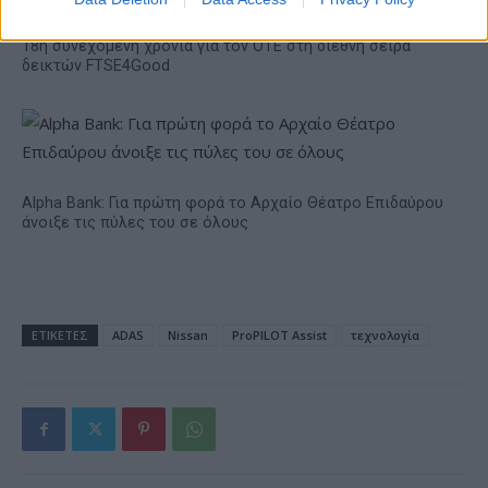
18η συνεχόμενη χρονιά για τον ΟΤΕ στη διεθνή σειρά
δεικτών FTSE4Good
Alpha Bank: Για πρώτη φορά το Αρχαίο Θέατρο Επιδαύρου
άνοιξε τις πύλες του σε όλους
ΕΤΙΚΕΤΕΣ
ADAS
Nissan
ProPILOT Assist
τεχνολογία