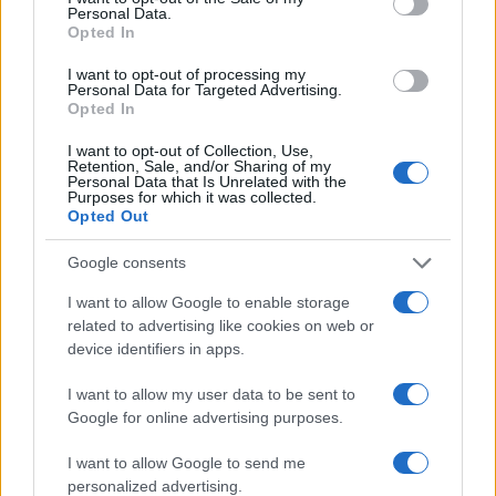
Personal Data.
είναι υπεύθυνος και
Opted In
αναλαμβάνω την ευθύνη»
I want to opt-out of processing my
Personal Data for Targeted Advertising.
Opted In
I want to opt-out of Collection, Use,
Retention, Sale, and/or Sharing of my
Ελληνική Αναπτυξιακή Τράπεζα: Με «προίκα» 2 δισ. ευρώ
Personal Data that Is Unrelated with the
Purposes for which it was collected.
ανοίγει δρόμο για δάνεια έως 5 δισ. σε μικρομεσαίες
Opted Out
Google consents
I want to allow Google to enable storage
related to advertising like cookies on web or
device identifiers in apps.
I want to allow my user data to be sent to
Google for online advertising purposes.
Β.Σ. Καρούλιας: Τζίρος 98,7
Deloitte Ελλάδος:
εκατ. ευρώ και αύξηση
Χρηματοοικονομικός
I want to allow Google to send me
κερδών 57% - Τα νέα
σύμβουλος της ΔΕΗ για την
στοιχήματα σε low & non
είσοδο στην πολωνική
personalized advertising.