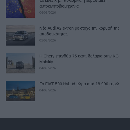
Σε κινεζική… πολιορκία η ευρωπαϊκή
αυτοκινητοβιομηχανία
06/08/2026
Νέο Audi A2 e-tron με στόχο την κορυφή της
αποδοτικότητας
05/08/2026
Η Chery επενδύει 75 εκατ. δολάρια στην KG
Mobility
04/08/2026
Το FIAT 500 Hybrid τώρα από 18.990 ευρώ
04/08/2026