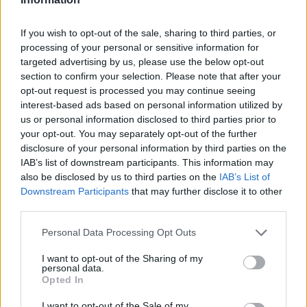
If you wish to opt-out of the sale, sharing to third parties, or
processing of your personal or sensitive information for
Η Toyota φέρνει νέα γενιά
Σε κινεζική… πολιορκία η
targeted advertising by us, please use the below opt-out
μπαταριών για τα υβριδικά
ευρωπαϊκή
section to confirm your selection. Please note that after your
της
αυτοκινητοβιομηχανία
opt-out request is processed you may continue seeing
interest-based ads based on personal information utilized by
us or personal information disclosed to third parties prior to
your opt-out. You may separately opt-out of the further
disclosure of your personal information by third parties on the
IAB’s list of downstream participants. This information may
Νέο Audi A2 e-tron με στόχο την κορυφή της
also be disclosed by us to third parties on the
IAB’s List of
αποδοτικότητας
Downstream Participants
that may further disclose it to other
third parties.
Please note that this website/app uses one or more Google
Personal Data Processing Opt Outs
services and may gather and store information including but
not limited to your visit or usage behaviour. You may click to
I want to opt-out of the Sharing of my
personal data.
Ο Γιάννης Αγραβάνης στον
grant or deny consent to Google and its third-party tags to
Opted In
Βίκο Ιωαννίνων
use your data for below specified purposes in below Google
consent section.
I want to opt-out of the Sale of my
Μισιακός: «Ο προπονητής