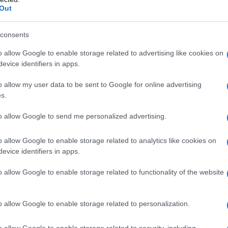
ν αναγκαστικά οι αγώνες. Ο ταλαντούχος Γάλλος
Out
όνο να προκαλέσει έναν άμεσο αντίκτυπο, φέροντας το
 εκδήλωση βουνού, η οποία συνήθως ευνοεί τις μεγάλες
consents
 συμμετοχές, συμπεριλαμβανομένων 30 R5. Οι Ginox Bux
o allow Google to enable storage related to advertising like cookies on
ν αγώνα, κερίδζοντας επάξια στις κατηγορίες «Ομαλής
evice identifiers in apps.
4 αποδείχθηκε επίσης, δημοφιλές μεταξύ δεκαπέντε
νία, όπου ο Pedro Antunes κατέκτησε το πρώτο βραβείο.
o allow my user data to be sent to Google for online advertising
s.
ς, το Peugeot 208 Rally 4 σύντομα θα καταπλήξει και την
to allow Google to send me personalized advertising.
εκίνησε προ ολίγων ημερών για το Περού.
o allow Google to enable storage related to analytics like cookies on
 Sport δήλωσε: «Πάνω από ένας χρόνος προσπαθειών
evice identifiers in apps.
 τελευταίο μας μοντέλο δίπλα στα καλύτερα του κόσμου
o allow Google to enable storage related to functionality of the website
 Peugeot Sport. Ευελπιστούμε αυτή η ανταμοιβή της
1».
o allow Google to enable storage related to personalization.
o allow Google to enable storage related to security, including