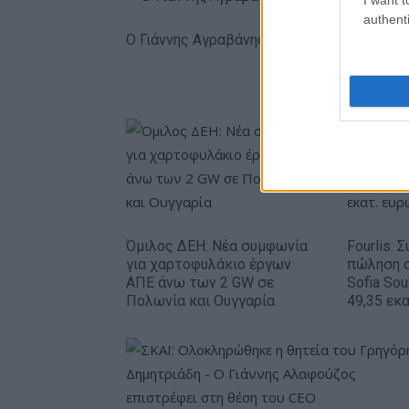
authenti
Ο Γιάννης Αγραβάνης στον Βίκο Ιωαννίνω
Όμιλος ΔΕΗ: Νέα συμφωνία
Fourlis: 
για χαρτοφυλάκιο έργων
πώληση 
ΑΠΕ άνω των 2 GW σε
Sofia Sou
Πολωνία και Ουγγαρία
49,35 εκ