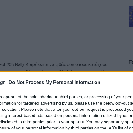
F
ot 208 Rally 4 πρόκειται να φθάσουν στους κατόχους
αρχικές παραδόσεις είχαν αναβληθεί για την 1η Ιουλίου,
α αυτή αποδεικνύει πόσο σκληρά έχουν εργαστεί οι
gr -
Do Not Process My Personal Information
ν οι πελάτες της να έχουν στην κατοχή τους το νέο τους
to opt-out of the sale, sharing to third parties, or processing of your per
formation for targeted advertising by us, please use the below opt-out s
L
r selection. Please note that after your opt-out request is processed y
4, καθώς οι 185 ανταγωνιστικές εκκινήσεις του που έχουν
eing interest-based ads based on personal information utilized by us or
προσπερνά κανείς εύκολα. Και έχει πολλά παραπάνω να
disclosed to third parties prior to your opt-out. You may separately opt-
, με κάποια αξιοσημείωτα αποτελέσματα:
losure of your personal information by third parties on the IAB’s list of