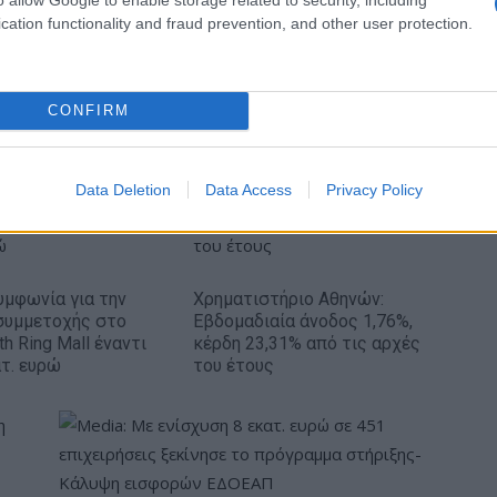
cation functionality and fraud prevention, and other user protection.
ν
ΠΑΟΚ: Από σήμερα στη Θεσσαλονίκη ο
Τρινκιέρι
CONFIRM
Data Deletion
Data Access
Privacy Policy
Συμφωνία για την
Χρηματιστήριο Αθηνών:
συμμετοχής στο
Εβδομαδιαία άνοδος 1,76%,
th Ring Mall έναντι
κέρδη 23,31% από τις αρχές
ατ. ευρώ
του έτους