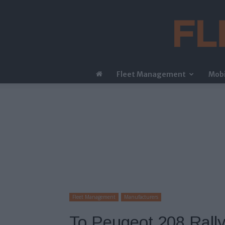
Fleet Management
Mobi
Fleet Management
Manufacturers
Το Peugeot 208 Rally