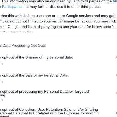
. This information may also be disclosed by us to third parties on the
IA
Participants
that may further disclose it to other third parties.
λία, όπου ο Pedro Antunes κέρδισε στην κατηγορία 2WD
 ένατος στην πρώτη αγωνιστική εμφάνιση του
 that this website/app uses one or more Google services and may gath
including but not limited to your visit or usage behaviour. You may click 
 to Google and its third-party tags to use your data for below specifi
χθηκε πρωταθλητής Ιταλίας στην κατηγορία 2WD,
ogle consent section.
l Data Processing Opt Outs
του στο γαλλικό πρατάθλημα Gravel Rally στην κατηγορία
o opt-out of the Sharing of my personal data.
των ισπανικών Junior Rally και θα συνεχίσει να
In
ό Πρωτάθλημα Ράλλυ (ERC3) και την επόμενη σεζόν.
o opt-out of the Sale of my Personal Data.
πιτυχία του συναδέλφου Ισπανού Josep Bassas, ο οποίος
In
ατίζοντας ως επιλαχών στο ERC3, κυρίως κερδίζοντας στο
to opt-out of processing my Personal Data for Targeted
ing.
In
τα δεκαπέντε περίπου πληρώματα που έλαβαν μέρος στο
o opt-out of Collection, Use, Retention, Sale, and/or Sharing
i κέρδισε τον μοναδικό γύρο που πραγματοποιήθηκε
ersonal Data that Is Unrelated with the Purposes for which it
lected.