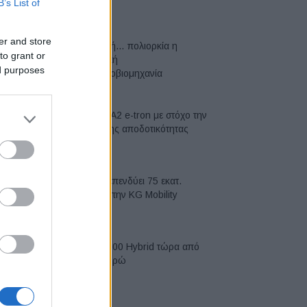
B’s List of
07/08/2026
er and store
Σε κινεζική… πολιορκία η
to grant or
ευρωπαϊκή
ed purposes
αυτοκινητοβιομηχανία
06/08/2026
Νέο Audi A2 e-tron με στόχο την
κορυφή της αποδοτικότητας
05/08/2026
Η Chery επενδύει 75 εκατ.
δολάρια στην KG Mobility
04/08/2026
Το FIAT 500 Hybrid τώρα από
18.990 ευρώ
04/08/2026