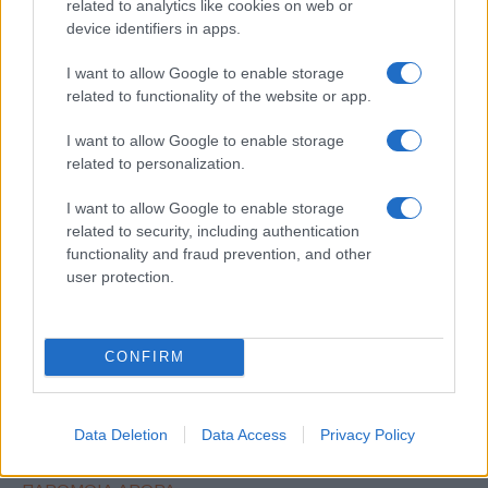
related to analytics like cookies on web or
device identifiers in apps.
I want to allow Google to enable storage
related to functionality of the website or app.
ΕΤΙΚΕΤΕΣ
Opel Crossland X
I want to allow Google to enable storage
related to personalization.
I want to allow Google to enable storage
related to security, including authentication
functionality and fraud prevention, and other
user protection.
Προηγούμενο άρθρο
Επόμενο άρθρο
To Nissan LEAF συμβάλλει
Η BMW αναλαμβάνει τον
στην σταθεροποίηση του
έλεγχο της κοινοπραξίας της
CONFIRM
γερμανικού δικτύου
στην Κίνα
ηλεκτροδότησης
Data Deletion
Data Access
Privacy Policy