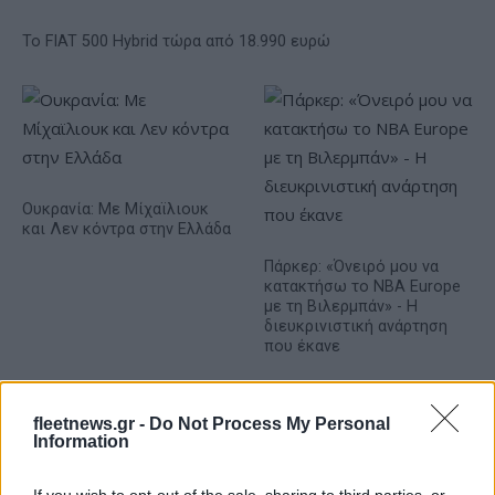
Το FIAT 500 Hybrid τώρα από 18.990 ευρώ
Ουκρανία: Με Μίχαϊλιουκ
και Λεν κόντρα στην Ελλάδα
Πάρκερ: «Όνειρό μου να
κατακτήσω το ΝΒΑ Europe
με τη Βιλερμπάν» - Η
διευκρινιστική ανάρτηση
που έκανε
fleetnews.gr -
Do Not Process My Personal
Information
HELLENiQ ENERGY: Κέρδη 393 εκατ. ευρώ στο α' εξάμηνο –
If you wish to opt-out of the sale, sharing to third parties, or