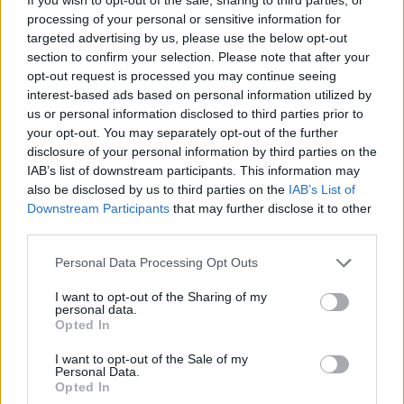
Στα 734 εκατ. ευρώ τα EBITDA
processing of your personal or sensitive information for
targeted advertising by us, please use the below opt-out
section to confirm your selection. Please note that after your
opt-out request is processed you may continue seeing
interest-based ads based on personal information utilized by
us or personal information disclosed to third parties prior to
your opt-out. You may separately opt-out of the further
ΥΠΕΘΟΟ: Νέες επενδύσεις
disclosure of your personal information by third parties on the
1 δισ. ευρώ ως το 2028 για
IAB’s list of downstream participants. This information may
την Ενέργεια
also be disclosed by us to third parties on the
IAB’s List of
Viohalco: Αυξημένος κατά
Downstream Participants
that may further disclose it to other
14% ο τζίρος στο α'
εξάμηνο, στα 4,3 δισ. ευρώ
third parties.
– Στα 446 εκατ. ευρώ τα
EBITDA
Please note that this website/app uses one or more Google
Personal Data Processing Opt Outs
services and may gather and store information including but
not limited to your visit or usage behaviour. You may click to
I want to opt-out of the Sharing of my
personal data.
grant or deny consent to Google and its third-party tags to
Opted In
use your data for below specified purposes in below Google
consent section.
I want to opt-out of the Sale of my
Η συμφωνία Arval-Athlon αναδιαμορφώνει την αγορά leasing
Personal Data.
Opted In