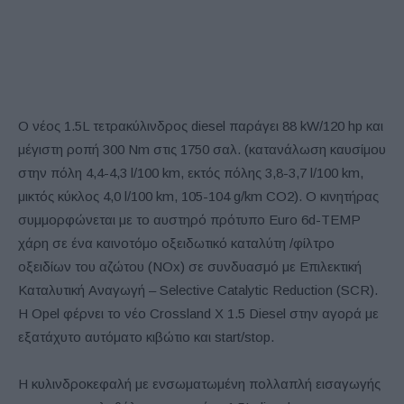
Ο νέος 1.5L τετρακύλινδρος diesel παράγει 88 kW/120 hp και
μέγιστη ροπή 300 Nm στις 1750 σαλ. (κατανάλωση καυσίμου
στην πόλη 4,4-4,3 l/100 km, εκτός πόλης 3,8-3,7 l/100 km,
μικτός κύκλος 4,0 l/100 km, 105-104 g/km CO2). Ο κινητήρας
συμμορφώνεται με το αυστηρό πρότυπο Euro 6d-TEMP
χάρη σε ένα καινοτόμο οξειδωτικό καταλύτη /φίλτρο
οξειδίων του αζώτου (NOx) σε συνδυασμό με Επιλεκτική
Καταλυτική Αναγωγή – Selective Catalytic Reduction (SCR).
Η Opel φέρνει το νέο Crossland X 1.5 Diesel στην αγορά με
εξατάχυτο αυτόματο κιβώτιο και start/stop.
Η κυλινδροκεφαλή με ενσωματωμένη πολλαπλή εισαγωγής