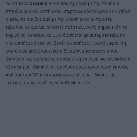
τώρα το
Crossland X
για πρώτη φορά με την πλούσια
ιπποδύναμη και ροπή ενός υπερτροφοδοτούμενου κινητήρα
diesel, σε συνδυασμό με την άνεση ενός αυτόματου
κιβωτίου με ομαλές αλλαγές σχέσεων. Αυτό σημαίνει ότι το
κομψό και λειτουργικό SUV διατίθεται με αυτόματο κιβώτιο
για κινητήρες diesel και βενζινοκινητήρες. Πρώτη εμφάνιση
στο Crossland X κάνει και η δερμάτινη ταπετσαρία που
διατίθεται ως πολυτελής προαιρετική επιλογή για την έκδοση
εξοπλισμού Ultimate, σε συνδυασμό με εργονομικά εμπρός
καθίσματα AGR πιστοποιημένα από τους ειδικούς της
πλάτης του Aktion Gesunder Rücken e. V.