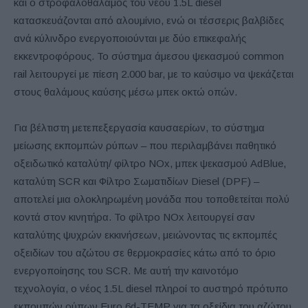
και ο στροφαλοθάλαμος του νέου 1.5L diesel
κατασκευάζονται από αλουμίνιο, ενώ οι τέσσερις βαλβίδες
ανά κύλινδρο ενεργοποιούνται με δύο επικεφαλής
εκκεντροφόρους. Το σύστημα άμεσου ψεκασμού common
rail λειτουργεί με πίεση 2.000 bar, με το καύσιμο να ψεκάζεται
στους θαλάμους καύσης μέσω μπεκ οκτώ οπών.
Για βέλτιστη μετεπεξεργασία καυσαερίων, το σύστημα
μείωσης εκπομπών ρύπων – που περιλαμβάνει παθητικό
οξειδωτικό καταλύτη/ φίλτρο NOx, μπεκ ψεκασμού AdBlue,
καταλύτη SCR και Φίλτρο Σωματιδίων Diesel (DPF) –
αποτελεί μια ολοκληρωμένη μονάδα που τοποθετείται πολύ
κοντά στον κινητήρα. Το φίλτρο NOx λειτουργεί σαν
καταλύτης ψυχρών εκκινήσεων, μειώνοντας τις εκπομπές
οξειδίων του αζώτου σε θερμοκρασίες κάτω από το όριο
ενεργοποίησης του SCR. Με αυτή την καινοτόμο
τεχνολογία, ο νέος 1.5L diesel πληροί το αυστηρό πρότυπο
εκπομπών ρύπων Euro 6d-TEMP για τα οξείδια του αζώτου