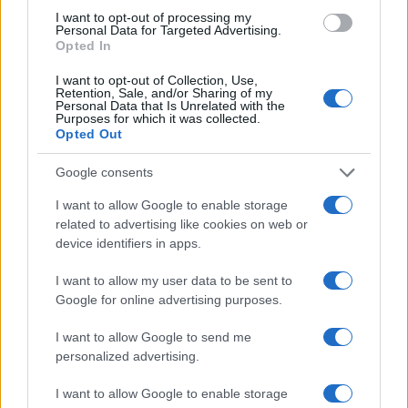
I want to opt-out of processing my
Personal Data for Targeted Advertising.
Opted In
I want to opt-out of Collection, Use,
VW: Η δύσκολη εξίσωση
Retention, Sale, and/or Sharing of my
της αναδιάρθρωσης
18η συνεχόμενη χρονιά για
Personal Data that Is Unrelated with the
Purposes for which it was collected.
τον ΟΤΕ στη διεθνή σειρά
Opted Out
δεικτών FTSE4Good
Google consents
I want to allow Google to enable storage
related to advertising like cookies on web or
device identifiers in apps.
Alpha Bank: Για πρώτη φορά το Αρχαίο Θέατρο Επιδαύρου
άνοιξε τις πύλες του σε όλους
I want to allow my user data to be sent to
Google for online advertising purposes.
I want to allow Google to send me
personalized advertising.
ESG Report 2025: Πώς η ΑΒ Βασιλόπουλος μετατρέπει τη
I want to allow Google to enable storage
βιωσιμότητα σε καθημερινή πράξη