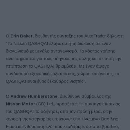
Ο
Erin Baker
, διευθυντής σύνταξης του AutoTrader δήλωσε:
“Το Nissan QASHQAI έλαβε αυτή τη διάκριση σε έναν
διαγωνισμό με μεγάλο ανταγωνισμό. Το κόστος χρήσης
είναι σημαντικό για τους οδηγούς της πόλης και σε αυτή την
περίπτωση το QASHQAI θριαμβεύει. Με έναν άψογο
συνδυασμό εξαιρετικής αξιοπιστίας, χώρου και άνεσης, το
QASHQAI είναι ένας ξεκάθαρος νικητής”.
Ο
Andrew Humberstone
, διευθύνων σύμβουλος της
Nissan Motor
(GB) Ltd., πρόσθεσε: “Η συνταγή επιτυχίας
του QASHQAI το οδήγησε, από την πρώτη μέρα, στην
κορυφή της κατηγορίας crossover στο Ηνωμένο Βασίλειο.
Είμαστε ενθουσιασμένοι που κερδίζουμε αυτό το βραβείο,