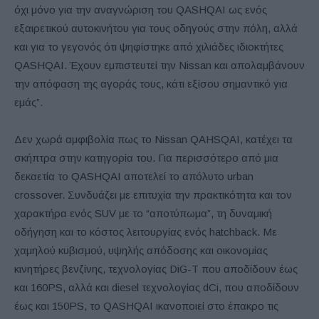
όχι μόνο για την αναγνώριση του QASHQAI ως ενός
εξαιρετικού αυτοκινήτου για τους οδηγούς στην πόλη, αλλά
και για το γεγονός ότι ψηφίστηκε από χιλιάδες ιδιοκτήτες
QASHQAI. Έχουν εμπιστευτεί την Nissan και απολαμβάνουν
την απόφαση της αγοράς τους, κάτι εξίσου σημαντικό για
εμάς”.
Δεν χωρά αμφιβολία πως το Nissan QAHSQAI, κατέχει τα
σκήπτρα στην κατηγορία του. Για περισσότερο από μια
δεκαετία το QASHQAI αποτελεί το απόλυτο urban
crossover. Συνδυάζει με επιτυχία την πρακτικότητα και τον
χαρακτήρα ενός SUV με το “αποτύπωμα”, τη δυναμική
οδήγηση και το κόστος λειτουργίας ενός hatchback. Με
χαμηλού κυβισμού, υψηλής απόδοσης και οικονομίας
κινητήρες βενζίνης, τεχνολογίας DiG-T που αποδίδουν έως
και 160PS, αλλά και diesel τεχνολογίας dCi, που αποδίδουν
έως και 150PS, το QASHQAI ικανοποιεί στο έπακρο τις