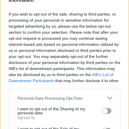
Information
If you wish to opt-out of the sale, sharing to third parties, or
ΕΛΣΤΑΤ: Στο 3,4% υποχώρησε ο πληθωρισμός τον Ιούλιο
processing of your personal or sensitive information for
targeted advertising by us, please use the below opt-out
section to confirm your selection. Please note that after your
opt-out request is processed you may continue seeing
interest-based ads based on personal information utilized by
us or personal information disclosed to third parties prior to
your opt-out. You may separately opt-out of the further
disclosure of your personal information by third parties on the
IAB’s list of downstream participants. This information may
Metlen: Ρεκόρ EBITDA στο
α' εξάμηνο, στα 550 εκατ.
also be disclosed by us to third parties on the
IAB’s List of
Χρηματοδότηση 8 εκατ.
ευρώ – Καθαρά κέρδη 313
Downstream Participants
that may further disclose it to other
ευρώ σε 843 μέσα
εκατ. ευρώ
third parties.
ενημέρωσης- Ξεκίνησε το
πενταετές πρόγραμμα
Please note that this website/app uses one or more Google
ενίσχυσης του Τύπου
Personal Data Processing Opt Outs
services and may gather and store information including but
not limited to your visit or usage behaviour. You may click to
I want to opt-out of the Sharing of my
personal data.
grant or deny consent to Google and its third-party tags to
Opted In
use your data for below specified purposes in below Google
Η Chery επενδύει 75 εκατ. δολάρια στην KG Mobility
consent section.
I want to opt-out of the Sale of my