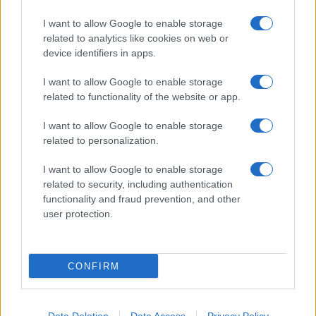
I want to allow Google to enable storage
related to analytics like cookies on web or
Alpha Bank: Για πρώτη φορά το Αρχαίο Θέατρο Επιδαύρου
device identifiers in apps.
άνοιξε τις πύλες του σε όλους
I want to allow Google to enable storage
related to functionality of the website or app.
I want to allow Google to enable storage
ΕΤΙΚΕΤΕΣ
Best Car for City Drivers
C-SUV
Nissan
related to personalization.
Qashqai
Βραβεία
Ηνωμένο Βασίλειο
I want to allow Google to enable storage
related to security, including authentication
functionality and fraud prevention, and other
user protection.
CONFIRM
Προηγούμενο άρθρο
Επόμενο άρθρο
Στα γενέθλια του Fiat 500
Άρχισαν οι παραγγελίες για
εγκαινιάστηκε το Virtual Casa
το νέο Honda Jazz Hybrid