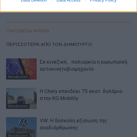
Data Deletion
Data Access
Privacy Policy
500
ΠΑΡΟΜΟΙΑ ΑΡΘΡΑ
ΠΕΡΙΣΣΟΤΕΡΑ ΑΠΟ ΤΟΝ ΔΗΜΙΟΥΡΓΟ
Σε κινεζική… πολιορκία η ευρωπαϊκή
αυτοκινητοβιομηχανία
Manufacturers
Η Chery επενδύει 75 εκατ. δολάρια
στην KG Mobility
Manufacturers
VW: Η δύσκολη εξίσωση της
αναδιάρθρωσης
Manufacturers