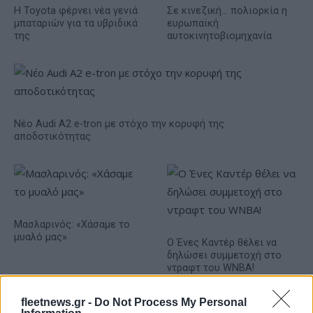
Η Toyota φέρνει νέα γενιά
Σε κινεζική… πολιορκία η
μπαταριών για τα υβριδικά
ευρωπαϊκή
της
αυτοκινητοβιομηχανία
Νέο Audi A2 e-tron με στόχο την κορυφή της
αποδοτικότητας
Μασλαρινός: «Χάσαμε το
μυαλό μας»
Ο Ένες Καντέρ θέλει να
δηλώσει συμμετοχή στο
ντραφτ του WNBA!
fleetnews.gr -
Do Not Process My Personal