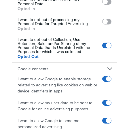
Personal Data.
Opted In
I want to opt-out of processing my
Personal Data for Targeted Advertising.
Opted In
Το FIAT 500 Hybrid τώρα
από 18.990 ευρώ
I want to opt-out of Collection, Use,
Retention, Sale, and/or Sharing of my
Personal Data that Is Unrelated with the
Purposes for which it was collected.
Ατρόμητος και Novibet
Opted Out
συνεχίζουν μαζί: Ανανέωση
της συνεργασίας τους μέχρι
Google consents
το 2028
I want to allow Google to enable storage
related to advertising like cookies on web or
device identifiers in apps.
I want to allow my user data to be sent to
18η συνεχόμενη χρονιά για τον ΟΤΕ στη διεθνή σειρά
Google for online advertising purposes.
δεικτών FTSE4Good
I want to allow Google to send me
personalized advertising.