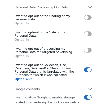
Please note that this website/app uses one or more Google
Personal Data Processing Opt Outs
services and may gather and store information including but
not limited to your visit or usage behaviour. You may click to
I want to opt-out of the Sharing of my
personal data.
grant or deny consent to Google and its third-party tags to
Opted In
use your data for below specified purposes in below Google
Β.Σ. Καρούλιας: Τζίρος 98,7
Deloitte Ελλάδος:
consent section.
εκατ. ευρώ και αύξηση
Χρηματοοικονομικός
I want to opt-out of the Sale of my
κερδών 57% - Τα νέα
σύμβουλος της ΔΕΗ για την
Personal Data.
στοιχήματα σε low & non
είσοδο στην πολωνική
Opted In
alcohol
αγορά ενέργειας
I want to opt-out of processing my
Personal Data for Targeted Advertising.
Opted In
I want to opt-out of Collection, Use,
Η Chery επενδύει 75 εκατ. δολάρια στην KG Mobility
Retention, Sale, and/or Sharing of my
Personal Data that Is Unrelated with the
Purposes for which it was collected.
Opted Out
Google consents
Το FIAT 500 Hybrid τώρα
I want to allow Google to enable storage
από 18.990 ευρώ
related to advertising like cookies on web or