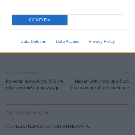
ΕΤΙΚΕΤΕΣ
Car of the Year 2022
GIMS
Kia EV6
Βραβεία
Ευρώπη
CONFIRM
Data Deletion
Data Access
Privacy Policy
Προηγούμενο άρθρο
Επόμενο άρθρο
Polestar: αυτοκίνητα ZEV σε
Nissan JUKE: νέο υβριδικό
όλο τον κύκλο παραγωγής
σύστημα μετάδοσης κίνησης
ΠΑΡΟΜΟΙΑ ΑΡΘΡΑ
ΠΕΡΙΣΣΟΤΕΡΑ ΑΠΟ ΤΟΝ ΔΗΜΙΟΥΡΓΟ