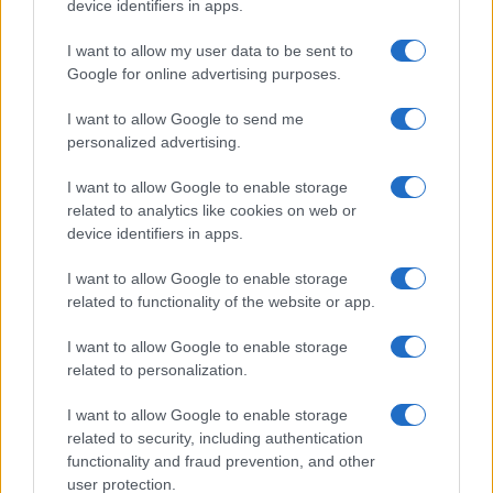
device identifiers in apps.
Ατρόμητος και Novibet
I want to allow my user data to be sent to
συνεχίζουν μαζί: Ανανέωση
Google for online advertising purposes.
της συνεργασίας τους μέχρι
το 2028
I want to allow Google to send me
personalized advertising.
I want to allow Google to enable storage
related to analytics like cookies on web or
device identifiers in apps.
18η συνεχόμενη χρονιά για τον ΟΤΕ στη διεθνή σειρά
δεικτών FTSE4Good
I want to allow Google to enable storage
related to functionality of the website or app.
I want to allow Google to enable storage
related to personalization.
Alpha Bank: Για πρώτη φορά το Αρχαίο Θέατρο Επιδαύρου
I want to allow Google to enable storage
άνοιξε τις πύλες του σε όλους
related to security, including authentication
functionality and fraud prevention, and other
user protection.