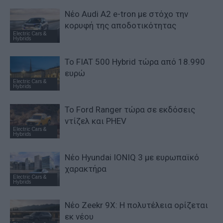
Νέο Audi A2 e-tron με στόχο την
κορυφή της αποδοτικότητας
Electric Cars &
Hybrids
Το FIAT 500 Hybrid τώρα από 18.990
ευρώ
Electric Cars &
Hybrids
Το Ford Ranger τώρα σε εκδόσεις
ντίζελ και PHEV
Electric Cars &
Hybrids
Νέο Hyundai IONIQ 3 με ευρωπαϊκό
χαρακτήρα
Electric Cars &
Hybrids
Νέο Zeekr 9X: Η πολυτέλεια ορίζεται
εκ νέου