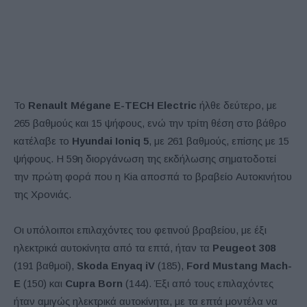
Το
Renault Mégane E-TECH Electric
ήλθε δεύτερο, με
265 βαθμούς και 15 ψήφους, ενώ την τρίτη θέση στο βάθρο
κατέλαβε το
Hyundai Ioniq 5
, με 261 βαθμούς, επίσης με 15
ψήφους. Η 59η διοργάνωση της εκδήλωσης σηματοδοτεί
την πρώτη φορά που η Kia αποσπά το βραβείο Αυτοκινήτου
της Χρονιάς.
Οι υπόλοιποι επιλαχόντες του φετινού βραβείου, με έξι
ηλεκτρικά αυτοκίνητα από τα επτά, ήταν τα
Peugeot 308
(191 βαθμοί),
Skoda Enyaq iV
(185),
Ford Mustang Mach-
E
(150) και
Cupra Born
(144). Έξι από τους επιλαχόντες
ήταν αμιγώς ηλεκτρικά αυτοκίνητα, με τα επτά μοντέλα να