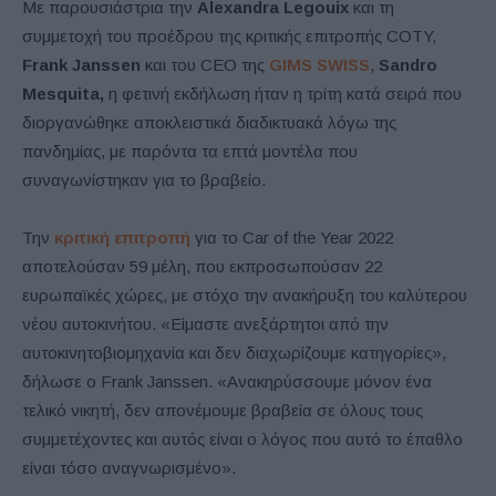
Με παρουσιάστρια την
Alexandra Legouix
και τη
συμμετοχή του προέδρου της κριτικής επιτροπής COTY,
Frank Janssen
και του CEO της
GIMS SWISS
,
Sandro
Mesquita,
η φετινή εκδήλωση ήταν η τρίτη κατά σειρά που
διοργανώθηκε αποκλειστικά διαδικτυακά λόγω της
πανδημίας, με παρόντα τα επτά μοντέλα που
συναγωνίστηκαν για το βραβείο.
Την
κριτική επιτροπή
για το Car of the Year 2022
αποτελούσαν 59 μέλη, που εκπροσωπούσαν 22
ευρωπαϊκές χώρες, με στόχο την ανακήρυξη του καλύτερου
νέου αυτοκινήτου. «Είμαστε ανεξάρτητοι από την
αυτοκινητοβιομηχανία και δεν διαχωρίζουμε κατηγορίες»,
δήλωσε ο Frank Janssen. «Ανακηρύσσουμε μόνον ένα
τελικό νικητή, δεν απονέμουμε βραβεία σε όλους τους
συμμετέχοντες και αυτός είναι ο λόγος που αυτό το έπαθλο
είναι τόσο αναγνωρισμένο».