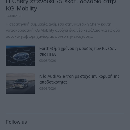
Η Chery επενδύει 75 εκατ. δολάρια στην
KG Mobility
04/08/2026
H στρατηγική συμμαχία ανάμεσα στην κινεζική Chery και τη
νοτιοκορεατική KG Mobility ανοίγει ένα νέο κεφάλαιο για τις δύο
αυτοκινητοβιομηχανίες, με φόντο την ενίσχυση...
Ford: Θέμα χρόνου η είσοδος των Κινέζων
στις ΗΠΑ
03/08/2026
Νέο Audi A2 e-tron με στόχο την κορυφή της
αποδοτικότητας
05/08/2026
Follow us