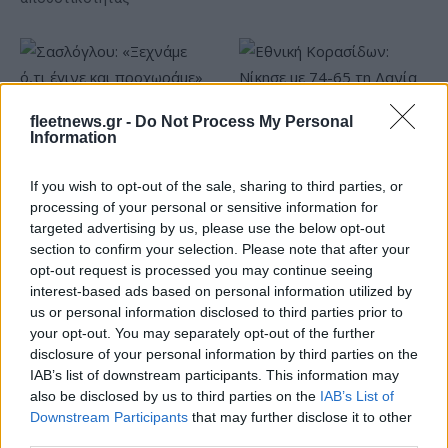
fleetnews.gr -
Do Not Process My Personal
Σασλόγλου: «Ξεχνάμε ό,τι
Information
έγινε και προχωράμε»
Εθνική Κορασίδων: Νίκησε
If you wish to opt-out of the sale, sharing to third parties, or
με 74-65 τη Δανία και παίζει
processing of your personal or sensitive information for
ημιτελικό με τη Νορβηγία
targeted advertising by us, please use the below opt-out
section to confirm your selection. Please note that after your
opt-out request is processed you may continue seeing
interest-based ads based on personal information utilized by
us or personal information disclosed to third parties prior to
your opt-out. You may separately opt-out of the further
Ελληνική Αναπτυξιακή Τράπεζα: Με «προίκα» 2 δισ. ευρώ
disclosure of your personal information by third parties on the
ανοίγει δρόμο για δάνεια έως 5 δισ. σε μικρομεσαίες
IAB’s list of downstream participants. This information may
also be disclosed by us to third parties on the
IAB’s List of
Downstream Participants
that may further disclose it to other
third parties.