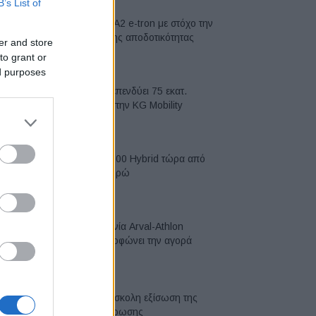
B’s List of
Νέο Audi A2 e-tron με στόχο την
κορυφή της αποδοτικότητας
er and store
05/08/2026
to grant or
ed purposes
Η Chery επενδύει 75 εκατ.
δολάρια στην KG Mobility
04/08/2026
Το FIAT 500 Hybrid τώρα από
18.990 ευρώ
04/08/2026
Η συμφωνία Arval-Athlon
αναδιαμορφώνει την αγορά
leasing
03/08/2026
VW: Η δύσκολη εξίσωση της
αναδιάρθρωσης