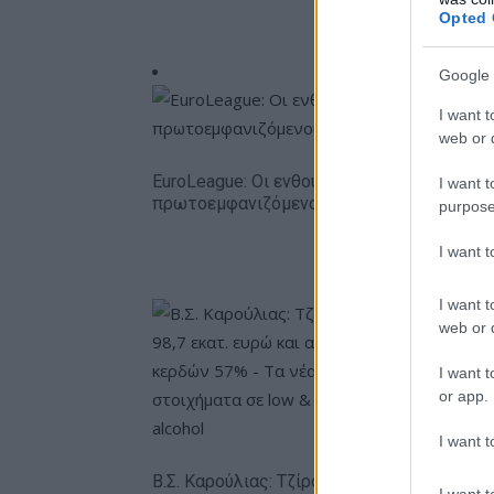
Opted 
Google 
I want t
web or d
EuroLeague: Οι ενθουσιώδεις
I want t
πρωτοεμφανιζόμενοι
purpose
I want 
I want t
web or d
I want t
or app.
I want t
Metlen: 
εξάμηνο,
Β.Σ. Καρούλιας: Τζίρος 98,7
I want t