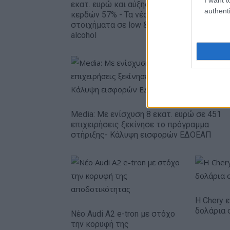
– Καθαρά
εκατ. ευρώ και αύξηση
authenti
ευρώ
κερδών 57% - Τα νέα
στοιχήματα σε low & non
alcohol
Media: Με ενίσχυση 8 εκατ. ευρώ σε 451
επιχειρήσεις ξεκίνησε το πρόγραμμα
στήριξης- Κάλυψη εισφορών ΕΔΟΕΑΠ
Η Chery ε
δολάρια 
Νέο Audi A2 e-tron με στόχο
την κορυφή της