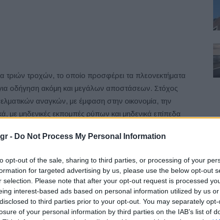
μα τριών τροχών, το οποίο προσφέρει τα πλεονεκτήματα
ο για οδήγηση ακόμη και μεγάλων αποστάσεων. Στόχος
γελματικών αναγκών, με έμφαση στην οικονομία, την
κά, με μηδενικές εκπομπές ρύπων και μηδενικά επίπεδα
 του και με ωφέλιμο φορτίο 1000 kg, το 3ΜΧ έχει
F
gr -
Do Not Process My Personal Information
υ φορτίου).
to opt-out of the sale, sharing to third parties, or processing of your per
ροϊόν έρευνας και συνεργασίας Ευρωπαίων και Κινέζων
formation for targeted advertising by us, please use the below opt-out s
ιότητα των πρώτων υλών και την αξιοποίηση της πλέον
r selection. Please note that after your opt-out request is processed y
μοναδικό σύστημα ανεξάρτητης ανάρτησης του
eing interest-based ads based on personal information utilized by us or
disclosed to third parties prior to your opt-out. You may separately opt-
ει τους κραδασμούς. Επιπλέον, το ύψος του από το
L
losure of your personal information by third parties on the IAB’s list of
ις ακόμη και στα πιο «άγρια» εδάφη των αγροτικών