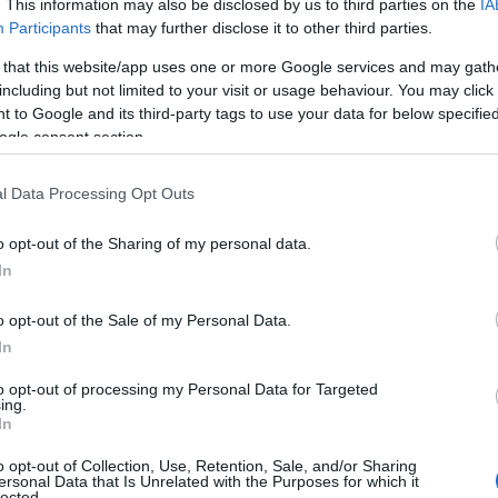
. This information may also be disclosed by us to third parties on the
IA
 11 kWh/100χλμ.
Participants
that may further disclose it to other third parties.
 that this website/app uses one or more Google services and may gath
όρφωσης του αμαξώματος ώστε να ανταποκρίνεται με
including but not limited to your visit or usage behaviour. You may click 
λάδων όπως, η αγροτική παραγωγή, οι κατασκευές και τα
 to Google and its third-party tags to use your data for below specifi
ogle consent section.
ι στον εμπρόσθιο μονό τροχό – προσφέρει ευελιξία
l Data Processing Opt Outs
 τα περισσότερα 4τροχα δεν έχουν, όπως για
o opt-out of the Sharing of my personal data.
ς ή των παραδοσιακών οικισμών.
In
μπορικών Δραστηριοτήτων της Shandong Wuzheng Hellas,
o opt-out of the Sale of my Personal Data.
“Παρουσιάζουμε ένα προϊόν καινοτόμο, ανταγωνιστικό, με
In
νεται πλήρως στις ανάγκες του τελικού καταναλωτή. Εάν
to opt-out of processing my Personal Data for Targeted
ου τιμή, με ελάχιστο κόστος χρήσης και συντήρησης και με
ing.
In
τί το 3MX θα αποτελέσει τον νέο, αξιόπιστο συνεργάτη
λάδο των logistics – και όχι μόνο σ’ αυτό”.
o opt-out of Collection, Use, Retention, Sale, and/or Sharing
ersonal Data that Is Unrelated with the Purposes for which it
lected.