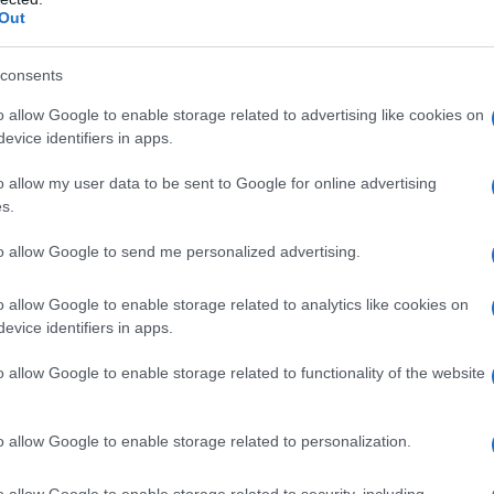
Out
consents
o allow Google to enable storage related to advertising like cookies on
evice identifiers in apps.
o allow my user data to be sent to Google for online advertising
s.
Ευρωπαϊκό Κορασίδων Β' Κατηγορίας:
Πρεμιέρα με νίκη για Δανία και Ισλανδία - Το
to allow Google to send me personalized advertising.
πανόραμα
o allow Google to enable storage related to analytics like cookies on
evice identifiers in apps.
o allow Google to enable storage related to functionality of the website
o allow Google to enable storage related to personalization.
Ρεκόρ EBITDA στο α'
 στα 550 εκατ. ευρώ
Χρηματοδότηση 8 εκατ.
o allow Google to enable storage related to security, including