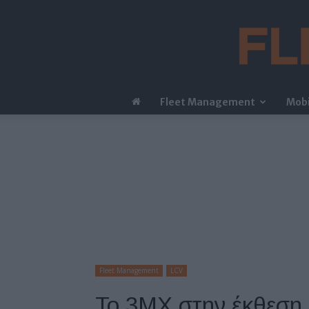
Fleet Management
Mobi
Fleet Management
LCV
Το 3MX στην έκθεση 