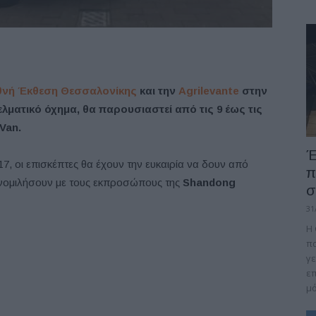
θνή Έκθεση Θεσσαλονίκης
και την
Agrilevante
στην
ελματικό όχημα, θα παρουσιαστεί από τις 9 έως τις
Van.
Έ
B17, οι επισκέπτες θα έχουν την ευκαιρία να δουν από
π
υνομιλήσουν με τους εκπροσώπους της
Shandong
σ
31
Η 
πα
γε
επ
μό