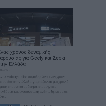
νας χρόνος δυναμικής
αρουσίας για Geely και Zeekr
την Ελλάδα
/07/2026
GEO Mobility Hellas συμπληρώνει έναν χρόνο
ρουσίας στην Ελλάδα, γιορτάζοντας μια χρονιά
μάτη σημαντικά ορόσημα, στρατηγικές
ενδύσεις και εντυπωσιακή ανάπτυξη. Μέσα σε
λις...