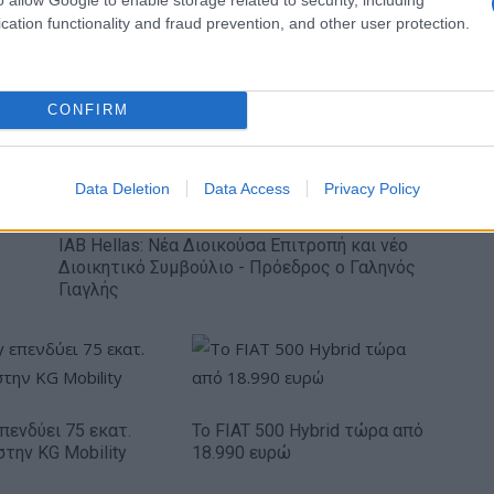
 κέρδη 313 εκατ.
ευρώ σε 843 μέσα
cation functionality and fraud prevention, and other user protection.
ενημέρωσης- Ξεκίνησε το
πενταετές πρόγραμμα
ενίσχυσης του Τύπου
CONFIRM
Data Deletion
Data Access
Privacy Policy
IAB Hellas: Νέα Διοικούσα Επιτροπή και νέο
Διοικητικό Συμβούλιο - Πρόεδρος ο Γαληνός
Γιαγλής
πενδύει 75 εκατ.
Το FIAT 500 Hybrid τώρα από
στην KG Mobility
18.990 ευρώ