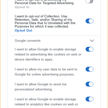
Personal Data for Targeted Advertising.
Opted In
I want to opt-out of Collection, Use,
Retention, Sale, and/or Sharing of my
Personal Data that Is Unrelated with the
Purposes for which it was collected.
Opted Out
Έχασαν μέσα από τα χέρια τους την πρόκριση στους «4» οι
Νεάνιδες, ήττα 66-74 από τη Λιθουανία στην παράταση
Google consents
I want to allow Google to enable storage
related to advertising like cookies on web or
device identifiers in apps.
I want to allow my user data to be sent to
Ο Ένες Καντέρ θέλει να
Google for online advertising purposes.
δηλώσει συμμετοχή στο
Fourlis: Συμφωνία για την
ντραφτ του WNBA!
πώληση συμμετοχής στο
I want to allow Google to send me
Sofia South Ring Mall έναντι
personalized advertising.
49,35 εκατ. ευρώ
I want to allow Google to enable storage
related to analytics like cookies on web or