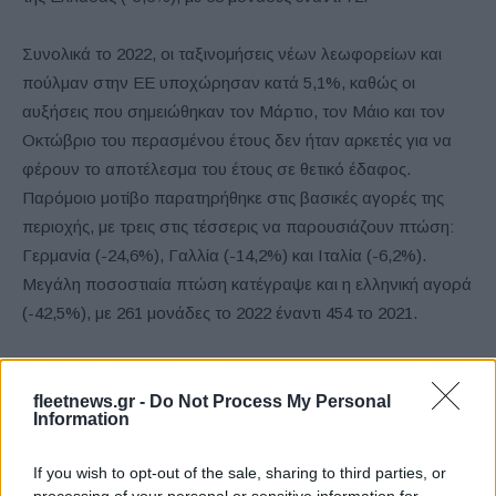
Συνολικά το 2022, οι ταξινομήσεις νέων λεωφορείων και
πούλμαν στην ΕΕ υποχώρησαν κατά 5,1%, καθώς οι
αυξήσεις που σημειώθηκαν τον Μάρτιο, τον Μάιο και τον
Οκτώβριο του περασμένου έτους δεν ήταν αρκετές για να
φέρουν το αποτέλεσμα του έτους σε θετικό έδαφος.
Παρόμοιο μοτίβο παρατηρήθηκε στις βασικές αγορές της
περιοχής, με τρεις στις τέσσερις να παρουσιάζουν πτώση:
Γερμανία (-24,6%), Γαλλία (-14,2%) και Ιταλία (-6,2%).
Μεγάλη ποσοστιαία πτώση κατέγραψε και η ελληνική αγορά
(-42,5%), με 261 μονάδες το 2022 έναντι 454 το 2021.
fleetnews.gr -
Do Not Process My Personal
Information
If you wish to opt-out of the sale, sharing to third parties, or
processing of your personal or sensitive information for