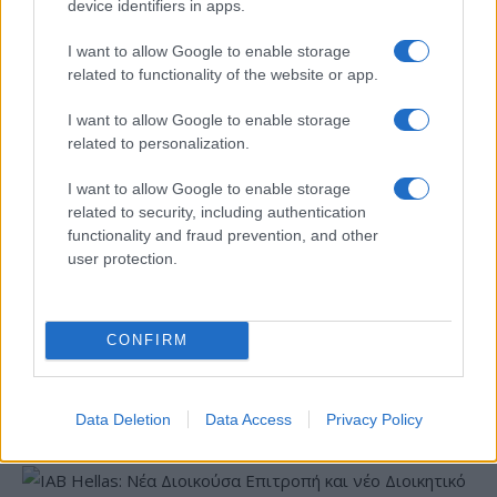
device identifiers in apps.
I want to allow Google to enable storage
Β.Σ. Καρούλιας: Τζίρος 98,7 εκατ. ευρώ και αύξηση κερδών
related to functionality of the website or app.
57% - Τα νέα στοιχήματα σε low & non alcohol
I want to allow Google to enable storage
related to personalization.
I want to allow Google to enable storage
related to security, including authentication
functionality and fraud prevention, and other
user protection.
Deloitte Ελλάδος:
Χρηματοοικονομικός
CONFIRM
Media: Με ενίσχυση 8 εκατ.
σύμβουλος της ΔΕΗ για την
ευρώ σε 451 επιχειρήσεις
είσοδο στην πολωνική
ξεκίνησε το πρόγραμμα
αγορά ενέργειας
στήριξης- Κάλυψη
Data Deletion
Data Access
Privacy Policy
εισφορών ΕΔΟΕΑΠ