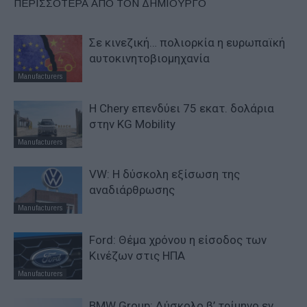
ΠΕΡΙΣΣΟΤΕΡΑ ΑΠΟ ΤΟΝ ΔΗΜΙΟΥΡΓΟ
Σε κινεζική… πολιορκία η ευρωπαϊκή
αυτοκινητοβιομηχανία
Manufacturers
Η Chery επενδύει 75 εκατ. δολάρια
στην KG Mobility
Manufacturers
VW: Η δύσκολη εξίσωση της
αναδιάρθρωσης
Manufacturers
Ford: Θέμα χρόνου η είσοδος των
Κινέζων στις ΗΠΑ
Manufacturers
BMW Group: Δύσκολο β’ τρίμηνο εν