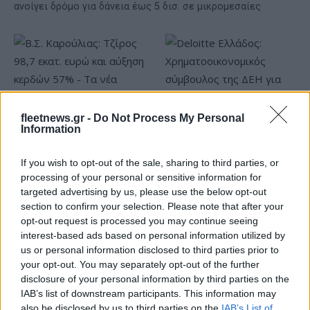
ανοίγει δρόμο για δάνεια έως 5 δισ. σε μικρομεσαίες
fleetnews.gr -
Do Not Process My Personal
Information
Β.Σ. Καρούλιας: Τζίρος 98,7
Deloitte Ελλάδος:
εκατ. ευρώ και αύξηση
Χρηματοοικονομικός
If you wish to opt-out of the sale, sharing to third parties, or
κερδών 57% - Τα νέα
σύμβουλος της ΔΕΗ για την
processing of your personal or sensitive information for
στοιχήματα σε low & non
είσοδο στην πολωνική
targeted advertising by us, please use the below opt-out
alcohol
αγορά ενέργειας
section to confirm your selection. Please note that after your
opt-out request is processed you may continue seeing
interest-based ads based on personal information utilized by
us or personal information disclosed to third parties prior to
your opt-out. You may separately opt-out of the further
Η Chery επενδύει 75 εκατ. δολάρια στην KG Mobility
disclosure of your personal information by third parties on the
IAB’s list of downstream participants. This information may
also be disclosed by us to third parties on the
IAB’s List of