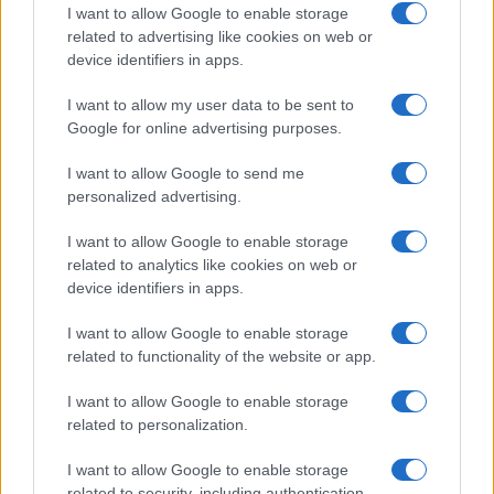
I want to allow Google to enable storage
Alpha Bank: Για πρώτη φορά το Αρχαίο Θέατρο Επιδαύρου
related to advertising like cookies on web or
άνοιξε τις πύλες του σε όλους
device identifiers in apps.
I want to allow my user data to be sent to
Google for online advertising purposes.
ΕΤΙΚΕΤΕΣ
BMW
Swiss Re
Γαλλία
I want to allow Google to send me
personalized advertising.
I want to allow Google to enable storage
related to analytics like cookies on web or
device identifiers in apps.
I want to allow Google to enable storage
Προηγούμενο άρθρο
Επόμενο άρθρο
related to functionality of the website or app.
Το Nissan LEAF “ηλεκτρίζει”
Η Bosch αναπτύσσει μια
I want to allow Google to enable storage
τον μαραθώνιο, ανά την
εφαρμογή για εκκίνηση χωρίς
related to personalization.
Ευρώπη
κλειδί
I want to allow Google to enable storage
related to security, including authentication