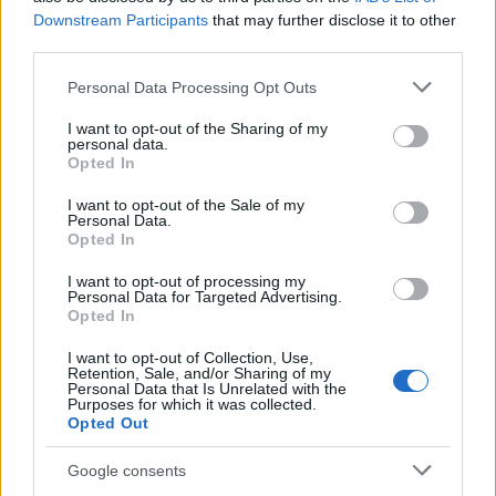
Downstream Participants
that may further disclose it to other
third parties.
Το FIAT 500 Hybrid τώρα
Please note that this website/app uses one or more Google
Personal Data Processing Opt Outs
από 18.990 ευρώ
services and may gather and store information including but
not limited to your visit or usage behaviour. You may click to
I want to opt-out of the Sharing of my
personal data.
grant or deny consent to Google and its third-party tags to
Ατρόμητος και Novibet
Opted In
use your data for below specified purposes in below Google
συνεχίζουν μαζί: Ανανέωση
της συνεργασίας τους μέχρι
consent section.
I want to opt-out of the Sale of my
το 2028
Personal Data.
Opted In
I want to opt-out of processing my
Personal Data for Targeted Advertising.
Opted In
18η συνεχόμενη χρονιά για τον ΟΤΕ στη διεθνή σειρά
I want to opt-out of Collection, Use,
Retention, Sale, and/or Sharing of my
δεικτών FTSE4Good
Personal Data that Is Unrelated with the
Purposes for which it was collected.
Opted Out
Google consents