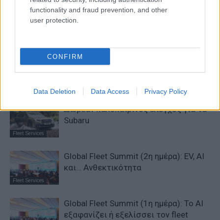
functionality and fraud prevention, and other
ΠΑΡΟΜΟΙΑ ΑΡΘΡΑ
user protection.
ΠΕΡΙΣΣΟΤΕΡΑ ΑΠΟ ΤΟΝ ΔΗΜΙΟΥΡΓΟ
CONFIRM
DigiCar: Leasing με «σωστό»
περιβαλλοντικό αποτύπωμα
Fleet Services
Data Deletion
Data Access
Privacy Policy
Δωρέαν καλοκαιρινός έλεγχος για τα
Subaru
Fleet Services
Global Fleet Summit (2η ημέρα): EV, AI
και… Ανθεκτικότητα
Fleet Services
Global Fleet Summit (1η ημέρα): Το ΑΙ
εξαφανίζει ή εξελίσσει τον fleet