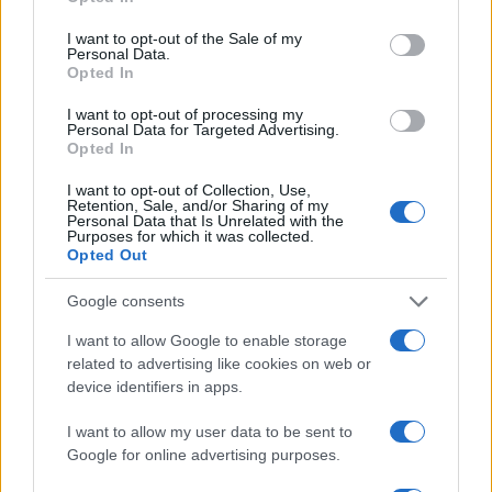
use your data for below specified purposes in below Google
consent section.
I want to opt-out of the Sale of my
Personal Data.
Η Toyota φέρνει νέα γενιά
Σε κινεζική… πολιορκία η
Opted In
μπαταριών για τα υβριδικά
ευρωπαϊκή
της
αυτοκινητοβιομηχανία
I want to opt-out of processing my
Personal Data for Targeted Advertising.
Opted In
I want to opt-out of Collection, Use,
Retention, Sale, and/or Sharing of my
Personal Data that Is Unrelated with the
Purposes for which it was collected.
Νέο Audi A2 e-tron με στόχο την κορυφή της
Opted Out
αποδοτικότητας
Google consents
I want to allow Google to enable storage
related to advertising like cookies on web or
device identifiers in apps.
I want to allow my user data to be sent to
Γιαννακόπουλος: «Όταν σου
ρίχνουν μια πέτρα, τους
Google for online advertising purposes.
Ευρωπαϊκό Κορασίδων:
καταστρέφεις» (vid)
Άνετη νίκη της Ελλάδας