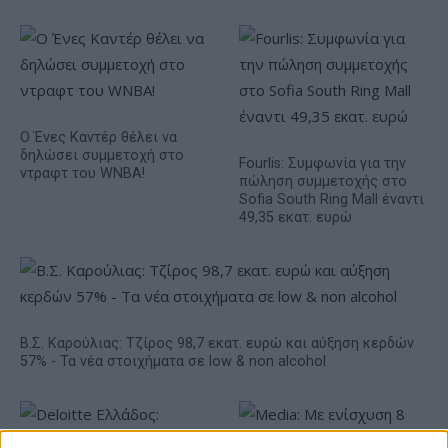
Ο Ένες Καντέρ θέλει να
δηλώσει συμμετοχή στο
Fourlis: Συμφωνία για την
ντραφτ του WNBA!
πώληση συμμετοχής στο
Sofia South Ring Mall έναντι
49,35 εκατ. ευρώ
Β.Σ. Καρούλιας: Τζίρος 98,7 εκατ. ευρώ και αύξηση κερδών
57% - Τα νέα στοιχήματα σε low & non alcohol