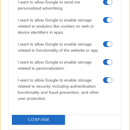
I want to allow Google to send me
στην πρεμιέρα, 78-36 την
Ιρλανδία
personalized advertising.
I want to allow Google to enable storage
related to analytics like cookies on web or
device identifiers in apps.
I want to allow Google to enable storage
ΕΛΣΤΑΤ: Στο 3,4% υποχώρησε ο πληθωρισμός τον Ιούλιο
related to functionality of the website or app.
I want to allow Google to enable storage
related to personalization.
I want to allow Google to enable storage
related to security, including authentication
functionality and fraud prevention, and other
Metlen: Ρεκόρ EBITDA στο
user protection.
α' εξάμηνο, στα 550 εκατ.
Χρηματοδότηση 8 εκατ.
ευρώ – Καθαρά κέρδη 313
ευρώ σε 843 μέσα
εκατ. ευρώ
ενημέρωσης- Ξεκίνησε το
πενταετές πρόγραμμα
CONFIRM
ενίσχυσης του Τύπου