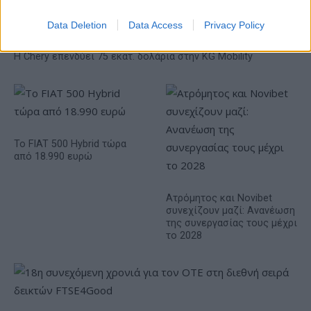
Data Deletion
Data Access
Privacy Policy
Η Chery επενδύει 75 εκατ. δολάρια στην KG Mobility
Το FIAT 500 Hybrid τώρα
από 18.990 ευρώ
Ατρόμητος και Novibet
συνεχίζουν μαζί: Ανανέωση
της συνεργασίας τους μέχρι
το 2028