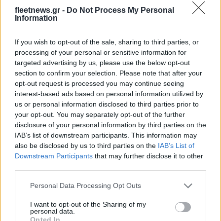
fleetnews.gr -
Do Not Process My Personal
Information
If you wish to opt-out of the sale, sharing to third parties, or
processing of your personal or sensitive information for
Deloitte Ελλάδος:
targeted advertising by us, please use the below opt-out
Χρηματοοικονομικός
Media: Με ενίσχυση 8 εκατ.
section to confirm your selection. Please note that after your
σύμβουλος της ΔΕΗ για την
ευρώ σε 451 επιχειρήσεις
opt-out request is processed you may continue seeing
είσοδο στην πολωνική
ξεκίνησε το πρόγραμμα
αγορά ενέργειας
interest-based ads based on personal information utilized by
στήριξης- Κάλυψη
us or personal information disclosed to third parties prior to
εισφορών ΕΔΟΕΑΠ
your opt-out. You may separately opt-out of the further
disclosure of your personal information by third parties on the
IAB’s list of downstream participants. This information may
also be disclosed by us to third parties on the
IAB’s List of
Downstream Participants
that may further disclose it to other
third parties.
IAB Hellas: Νέα Διοικούσα Επιτροπή και νέο Διοικητικό
Συμβούλιο - Πρόεδρος ο Γαληνός Γιαγλής
Please note that this website/app uses one or more Google
Personal Data Processing Opt Outs
services and may gather and store information including but
not limited to your visit or usage behaviour. You may click to
I want to opt-out of the Sharing of my
personal data.
grant or deny consent to Google and its third-party tags to
Opted In