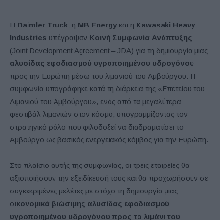
Η
Daimler Truck
, η
MB Energy
και η
Kawasaki Heavy
Industries
υπέγραψαν
Κοινή Συμφωνία Ανάπτυξης
(Joint Development Agreement – JDA) για τη δημιουργία μιας
αλυσίδας εφοδιασμού υγροποιημένου υδρογόνου
προς την Ευρώπη μέσω του λιμανιού του Αμβούργου. Η
συμφωνία υπογράφηκε κατά τη διάρκεια της «Επετείου του
Λιμανιού του Αμβούργου», ενός από τα μεγαλύτερα
φεστιβάλ λιμανιών στον κόσμο, υπογραμμίζοντας τον
στρατηγικό ρόλο που φιλοδοξεί να διαδραματίσει το
Αμβούργο ως βασικός ενεργειακός κόμβος για την Ευρώπη.
Στο πλαίσιο αυτής της συμφωνίας, οι τρεις εταιρείες θα
αξιοποιήσουν την εξειδίκευσή τους και θα προχωρήσουν σε
συγκεκριμένες μελέτες με στόχο τη δημιουργία μιας
ο
ικονομικά βιώσιμης αλυσίδας εφοδιασμού
υγροποιημένου υδρογόνου προς το λιμάνι του