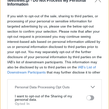
fleetnews.gr -
Do Not Process My Personal
Εβδομαδιαία άνοδος 1,76%,
Information
ΣΚΑΪ: Ολοκληρώθηκε η
κέρδη 23,31% από τις αρχές
θητεία του Γρηγόρη
του έτους
Δημητριάδη - Ο Γιάννης
If you wish to opt-out of the sale, sharing to third parties, or
Αλαφούζος επιστρέφει στη
processing of your personal or sensitive information for
θέση του CEO
targeted advertising by us, please use the below opt-out
section to confirm your selection. Please note that after your
opt-out request is processed you may continue seeing
interest-based ads based on personal information utilized by
us or personal information disclosed to third parties prior to
your opt-out. You may separately opt-out of the further
disclosure of your personal information by third parties on the
Media: Με ενίσχυση 8 εκατ. ευρώ σε 451 επιχειρήσεις
IAB’s list of downstream participants. This information may
ξεκίνησε το πρόγραμμα στήριξης- Κάλυψη εισφορών
also be disclosed by us to third parties on the
IAB’s List of
ΕΔΟΕΑΠ
Downstream Participants
that may further disclose it to other
third parties.
Please note that this website/app uses one or more Google
Personal Data Processing Opt Outs
services and may gather and store information including but
not limited to your visit or usage behaviour. You may click to
I want to opt-out of the Sharing of my
personal data.
grant or deny consent to Google and its third-party tags to
Opted In
Η Toyota φέρνει νέα γενιά
Σε κινεζική… πολιορκία η
use your data for below specified purposes in below Google