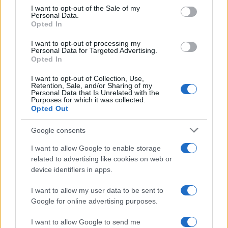
μπαταριών για τα υβριδικά
ευρωπαϊκή
consent section.
I want to opt-out of the Sale of my
της
αυτοκινητοβιομηχανία
Personal Data.
Opted In
I want to opt-out of processing my
Personal Data for Targeted Advertising.
Opted In
Νέο Audi A2 e-tron με στόχο την κορυφή της
I want to opt-out of Collection, Use,
αποδοτικότητας
Retention, Sale, and/or Sharing of my
Personal Data that Is Unrelated with the
Purposes for which it was collected.
Opted Out
Google consents
I want to allow Google to enable storage
ΠΑΟΚ: Από σήμερα στη
Θεσσαλονίκη ο Τρινκέρι
related to advertising like cookies on web or
device identifiers in apps.
Εθνική Κορασίδων:
Απέναντι στη Δανία για το
I want to allow my user data to be sent to
2/2 στο Ευρωμπάσκετ (live
Google for online advertising purposes.
stream)
I want to allow Google to send me