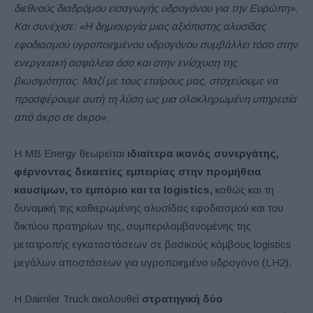
διεθνούς διαδρόμου εισαγωγής υδρογόνου για την Ευρώπη».
Και συνέχισε: «Η δημιουργία μιας αξιόπιστης αλυσίδας
εφοδιασμού υγροποιημένου υδρογόνου συμβάλλει τόσο στην
ενεργειακή ασφάλεια όσο και στην ενίσχυση της
βιωσιμότητας. Μαζί με τους εταίρους μας, στοχεύουμε να
προσφέρουμε αυτή τη λύση ως μια ολοκληρωμένη υπηρεσία
από άκρο σε άκρο».
Η MB Energy θεωρείται
ιδιαίτερα ικανός συνεργάτης,
φέρνοντας δεκαετίες εμπειρίας στην προμήθεια
καυσίμων, το εμπόριο και τα logistics,
καθώς και τη
δυναμική της καθιερωμένης αλυσίδας εφοδιασμού και του
δικτύου πρατηρίων της, συμπεριλαμβανομένης της
μετατροπής εγκαταστάσεων σε βασικούς κόμβους logistics
μεγάλων αποστάσεων για υγροποιημένο υδρογόνο (LH2).
Η Daimler Truck ακολουθεί
στρατηγική δύο