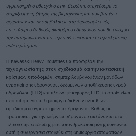
υγροποιημένο υδρογόνο στην Ευρώπη, στοχεύουμε να
στηρίξουμε τη ζήτηση της βιομηχανίας και των βαρέων
οχημάτων και να συμβάλουμε στη δημιουργία ενός
επεκτάσιμου διεθνούς διαδρόμου υδρογόνου που θα ενισχύει
την ανταγωνιστικότητα, την ανθεκτικότητα και την κλιματική
ουδετερότητα».
Η Kawasaki Heavy Industries θα προσφέρει την
τ
εχνογνωσία της στον σχεδιασμό και την κατασκευή
κρίσιμων υποδομών
, συμπεριλαμβανομένων μονάδων
υγροποίησης υδρογόνου, δεξαμενών αποθήκευσης υγρού
υδρογόνου (LH2) και πλοίων μεταφοράς LH2, τα οποία είναι
απαραίτητα για τη δημιουργία διεθνών αλυσίδων
εφοδιασμού υγροποιημένου υδρογόνου. Καθώς οι
προσδοκίες για την ενέργεια υδρογόνου αυξάνονται στο
πλαίσιο της επιδίωξης μιας απανθρακοποιημένης κοινωνίας,
αυτή η συνεργασία στοχεύει στη δημιουργία αποδοτικών