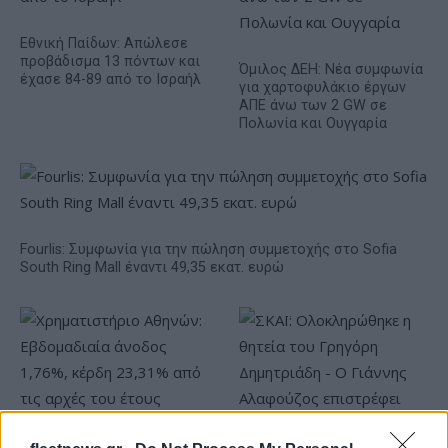
Εθνική Παίδων: Απώλεσε
προβάδισμα 13 πόντων και
Όμιλος ΔΕΗ: Νέα συμφωνία
έχασε 84-89 από το Ισραήλ
για χαρτοφυλάκιο έργων
ΑΠΕ άνω των 2 GW σε
Πολωνία και Ουγγαρία
Fourlis: Συμφωνία για την πώληση συμμετοχής στο Sofia
South Ring Mall έναντι 49,35 εκατ. ευρώ
Χρηματιστήριο Αθηνών: