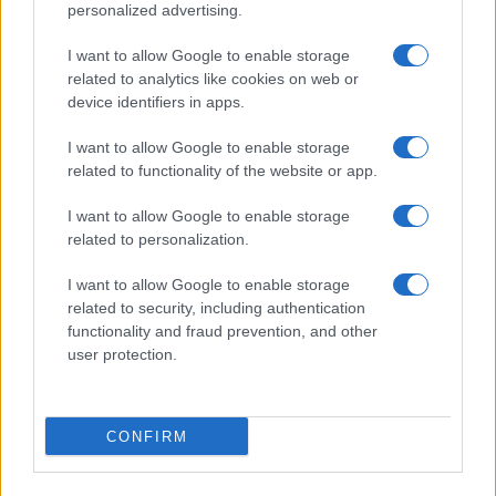
personalized advertising.
I want to allow Google to enable storage
related to analytics like cookies on web or
Ελληνική Αναπτυξιακή Τράπεζα: Με «προίκα» 2 δισ. ευρώ
device identifiers in apps.
ανοίγει δρόμο για δάνεια έως 5 δισ. σε μικρομεσαίες
I want to allow Google to enable storage
related to functionality of the website or app.
I want to allow Google to enable storage
related to personalization.
I want to allow Google to enable storage
related to security, including authentication
Β.Σ. Καρούλιας: Τζίρος 98,7
Deloitte Ελλάδος:
functionality and fraud prevention, and other
εκατ. ευρώ και αύξηση
Χρηματοοικονομικός
user protection.
κερδών 57% - Τα νέα
σύμβουλος της ΔΕΗ για την
στοιχήματα σε low & non
είσοδο στην πολωνική
alcohol
αγορά ενέργειας
CONFIRM