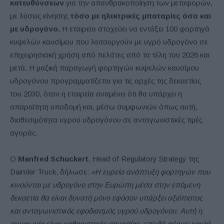
κατευθύνσεων
για την απανθρακοποίηση των μεταφορών,
με λύσεις κίνησης
τόσο με ηλεκτρικές μπαταρίες όσο και
με υδρογόνο.
Η εταιρεία στοχεύει να εντάξει 100 φορτηγά
κυψελών καυσίμου που λειτουργούν με υγρό υδρογόνο σε
επιχειρησιακή χρήση από πελάτες από τα τέλη του 2026 και
μετά. Η μαζική παραγωγή φορτηγών κυψελών καυσίμου
υδρογόνου προγραμματίζεται για τις αρχές της δεκαετίας
του 2030, όταν η εταιρεία αναμένει ότι θα υπάρχει η
απαραίτητη υποδομή και, μέσω συμφωνιών όπως αυτή,
διαθεσιμότητα υγρού υδρογόνου σε ανταγωνιστικές τιμές
αγοράς.
Ο
Manfred Schuckert
, Head of Regulatory Strategy της
Daimler Truck, δήλωσε:
«Η ευρεία ανάπτυξη φορτηγών που
κινούνται με υδρογόνο στην Ευρώπη μέσα στην επόμενη
δεκαετία θα είναι δυνατή μόνο εφόσον υπάρξει αξιόπιστος
και ανταγωνιστικός εφοδιασμός υγρού υδρογόνου. Αυτή η
συμφωνία είναι καθοριστικής σημασίας, επειδή φέρνει κοντά