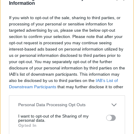
Information
του α΄ εξαμήνου – Στα 524,4
α΄ εξαμήνου, στα 138 εκατ.
εκατ. ευρώ
ευρώ
If you wish to opt-out of the sale, sharing to third parties, or
processing of your personal or sensitive information for
targeted advertising by us, please use the below opt-out
section to confirm your selection. Please note that after your
opt-out request is processed you may continue seeing
Η συμφωνία Arval-Athlon αναδιαμορφώνει την αγορά leasing
interest-based ads based on personal information utilized by
us or personal information disclosed to third parties prior to
your opt-out. You may separately opt-out of the further
disclosure of your personal information by third parties on the
IAB’s list of downstream participants. This information may
also be disclosed by us to third parties on the
IAB’s List of
VW: Η δύσκολη εξίσωση
Downstream Participants
that may further disclose it to other
της αναδιάρθρωσης
third parties.
Alpha Bank: Για πρώτη φορά
Please note that this website/app uses one or more Google
Personal Data Processing Opt Outs
το Αρχαίο Θέατρο
services and may gather and store information including but
Επιδαύρου άνοιξε τις πύλες
not limited to your visit or usage behaviour. You may click to
I want to opt-out of the Sharing of my
του σε όλους
personal data.
grant or deny consent to Google and its third-party tags to
Opted In
use your data for below specified purposes in below Google