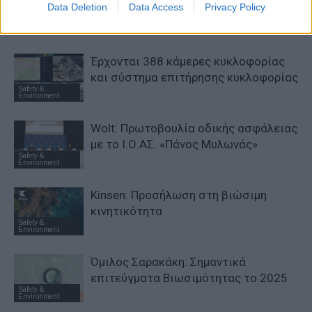
Data Deletion
Data Access
Privacy Policy
οικονομίας
Safety &
Environment
Έρχονται 388 κάμερες κυκλοφορίας
και σύστημα επιτήρησης κυκλοφορίας
Safety &
Environment
Wolt: Πρωτοβουλία οδικής ασφάλειας
με το Ι.Ο.ΑΣ. «Πάνος Μυλωνάς»
Safety &
Environment
Kinsen: Προσήλωση στη βιώσιμη
κινητικότητα
Safety &
Environment
Όμιλος Σαρακάκη: Σημαντικά
επιτεύγματα Βιωσιμότητας το 2025
Safety &
Environment