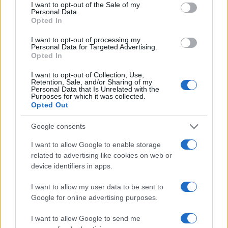
consent section.
I want to opt-out of the Sale of my
Personal Data.
Opted In
ESG Report 2025: Πώς η ΑΒ Βασιλόπουλος μετατρέπει τη
I want to opt-out of processing my
βιωσιμότητα σε καθημερινή πράξη
Personal Data for Targeted Advertising.
Opted In
I want to opt-out of Collection, Use,
Retention, Sale, and/or Sharing of my
Personal Data that Is Unrelated with the
Purposes for which it was collected.
Opted Out
Stoiximan: «Πού ήσουν;» στις μεγάλες στιγμές του
Ολυμπιακού
Google consents
I want to allow Google to enable storage
related to advertising like cookies on web or
device identifiers in apps.
ΕΤΙΚΕΤΕΣ
Experimental Safety Vehicle
Mercedes-Benz
Ευρώπη
Οδική Ασφάλεια
Παιδικό κάθισμα
I want to allow my user data to be sent to
Google for online advertising purposes.
I want to allow Google to send me