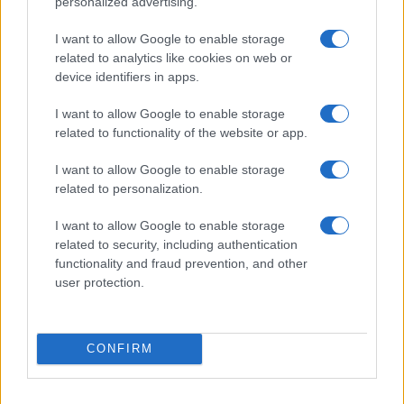
personalized advertising.
I want to allow Google to enable storage
related to analytics like cookies on web or
device identifiers in apps.
Προηγούμενο άρθρο
Επόμενο άρθρο
Βραβείο Turnaround Business
Φιλοδοξία της Engie να ηγηθεί
I want to allow Google to enable storage
για την Hyundai Ελλάς
στη μετάβαση σε μηδενικές
related to functionality of the website or app.
εκπομπές
I want to allow Google to enable storage
related to personalization.
ΠΑΡΟΜΟΙΑ ΑΡΘΡΑ
I want to allow Google to enable storage
related to security, including authentication
ΠΕΡΙΣΣΟΤΕΡΑ ΑΠΟ ΤΟΝ ΔΗΜΙΟΥΡΓΟ
functionality and fraud prevention, and other
user protection.
Εκστρατεία ενημέρωσης της
υπηρεσίας ΟΔ.Υ.Σ.Ε.ΑΣ για την οδική
Safety &
CONFIRM
ασφάλεια
Environment
Pirelli: Νέα πρωτοβουλία κυκλικής