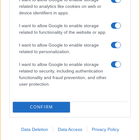
related to analytics like cookies on web or
device identifiers in apps.
Το FIAT 500 Hybrid τώρα
από 18.990 ευρώ
I want to allow Google to enable storage
related to functionality of the website or app.
Ατρόμητος και Novibet
συνεχίζουν μαζί: Ανανέωση
I want to allow Google to enable storage
της συνεργασίας τους μέχρι
related to personalization.
το 2028
I want to allow Google to enable storage
related to security, including authentication
functionality and fraud prevention, and other
user protection.
18η συνεχόμενη χρονιά για τον ΟΤΕ στη διεθνή σειρά
δεικτών FTSE4Good
CONFIRM
Data Deletion
Data Access
Privacy Policy