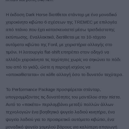
Η έκδοση Dark Horse διατίθεται στάνταρ με ένα μοναδικό
χειροκίνητο κιβώτιο 6 σχέσεων της TREMEC με επιλογέα
από τιτάνιο που έχει κατασκευαστεί μέσω τρισδιάστατης
εκτύπωσης. Εναλλακτικά, διατίθεται με το 10-τάχυτο
αυτόματο κιβώτιο της Ford, με χειριστήρια αλλαγής στο
τιμόνι. Η λειτουργία flat-shift επιτρέπει στον οδηγό να
αλλάζει χειροκίνητα τις ταχύτητες χωρίς να σηκώνει το πόδι
του από το γκάζι, ώστε η παροχή ισχύος να
«αποκαθίσταται» σε κάθε αλλαγή όσο το δυνατόν ταχύτερα.
Το Performance Package προσφέρεται στάνταρ,
υπογραμμίζοντας τις δυνατότητες του μοντέλου στην πίστα.
Αυτό το «πακέτο» περιλαμβάνει μεταξύ πολλών άλλων
τεχνολογιών ένα βοηθητικό ψυγείο λαδιού κινητήρα, ένα
ψυγείο λαδιού για το προαιρετικό αυτόματο κιβώτιο, ένα
μοναδικό ψυγείο χαμηλού βάρους για καλύτερη απαγωγή