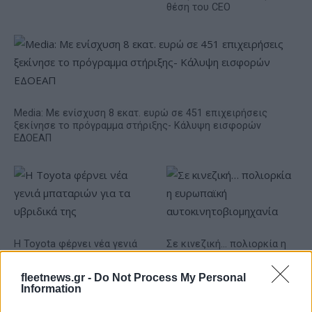
θέση του CEO
Media: Με ενίσχυση 8 εκατ. ευρώ σε 451 επιχειρήσεις
ξεκίνησε το πρόγραμμα στήριξης- Κάλυψη εισφορών
ΕΔΟΕΑΠ
Η Toyota φέρνει νέα γενιά
Σε κινεζική… πολιορκία η
μπαταριών για τα υβριδικά
ευρωπαϊκή
της
αυτοκινητοβιομηχανία
fleetnews.gr -
Do Not Process My Personal
Information