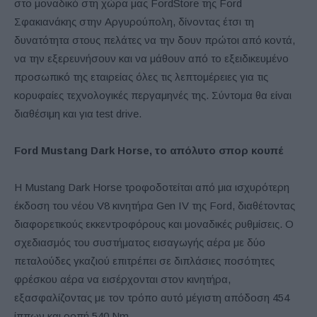
στο μοναδικό στη χώρα μας FordStore της Ford
Σφακιανάκης στην Αργυρούπολη, δίνοντας έτσι τη
δυνατότητα στους πελάτες να την δουν πρώτοι από κοντά,
να την εξερευνήσουν και να μάθουν από το εξειδικευμένο
προσωπικό της εταιρείας όλες τις λεπτομέρειες για τις
κορυφαίες τεχνολογικές περγαμηνές της. Σύντομα θα είναι
διαθέσιμη και για test drive.
Ford Mustang Dark Horse,
το
απόλυτο
σπορ
κουπέ
Η Mustang Dark Horse τροφοδοτείται από μια ισχυρότερη
έκδοση του νέου V8 κινητήρα Gen IV της Ford, διαθέτοντας
διαφορετικούς εκκεντροφόρους και μοναδικές ρυθμίσεις. Ο
σχεδιασμός του συστήματος εισαγωγής αέρα με δύο
πεταλούδες γκαζιού επιτρέπει σε διπλάσιες ποσότητες
φρέσκου αέρα να εισέρχονται στον κινητήρα,
εξασφαλίζοντας με τον τρόπο αυτό μέγιστη απόδοση 454
ίππων και ροπή 540 Nm.