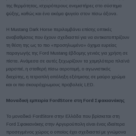
της θερμότητας, ισχυρότερους ανεμιστήρες στο σύστημα
ψύξης, καθώς και ένα ακόμα ψυγείο στον πίσω άξονα.
Η Mustang Dark Horse περιλαμβάνει επίσης οπτικές
αναβαθμίσεις που έχουν σχεδιαστεί για να αντικατοπτρίζουν
τη θέση της ως το πιο «προσηλωμένο» όχημα ευρείας
παραγωγής της Ford Mustang έβδομης γενιάς για χρήση σε
πίστα. Ανάμεσα σε αυτές ξεχωρίζουν τα χαμηλότερα πλαϊνά
μαρσπιέ, η σταθερή πίσω αεροτομή, ο αγωνιστικός
διαχύτης, η τετραπλή απόληξη εξάτμισης σε μαύρο χρώμα
και οι πιο σκουρόχρωμους προβολείς LED.
Μοναδική εμπειρία FordStore στη Ford Σφακιανάκης
Το μοναδικό FordStore στην Ελλάδα που βρίσκεται στη
Ford Σφακιανάκης στην Αργυρούπολη είναι ένας ιδιαίτερα
προσεγμένος χώρος ο οποίος έχει σχεδιαστεί με γνώμονα