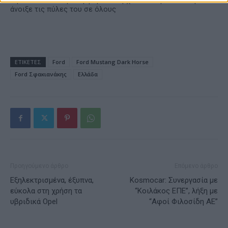
Alpha Bank: Για πρώτη φορά το Αρχαίο Θέατρο Επιδαύρου
άνοιξε τις πύλες του σε όλους
ΕΤΙΚΕΤΕΣ
Ford
Ford Mustang Dark Horse
Ford Σφακιανάκης
Ελλάδα
Προηγούμενο άρθρο
Επόμενο άρθρο
Εξηλεκτρισμένα, έξυπνα,
Kosmocar: Συνεργασία με
εύκολα στη χρήση τα
“Κοιλάκος ΕΠΕ”, λήξη με
υβριδικά Opel
“Αφοί Φιλοσίδη ΑΕ”