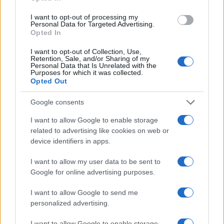
I want to opt-out of processing my
Personal Data for Targeted Advertising.
Opted In
I want to opt-out of Collection, Use,
Retention, Sale, and/or Sharing of my
Personal Data that Is Unrelated with the
Purposes for which it was collected.
Opted Out
Β.Σ. Καρούλιας: Τζίρος 98,7
Deloitte Ελλάδος:
Google consents
εκατ. ευρώ και αύξηση
Χρηματοοικονομικός
κερδών 57% - Τα νέα
σύμβουλος της ΔΕΗ για την
I want to allow Google to enable storage
στοιχήματα σε low & non
είσοδο στην πολωνική
related to advertising like cookies on web or
alcohol
αγορά ενέργειας
device identifiers in apps.
I want to allow my user data to be sent to
Google for online advertising purposes.
Η Chery επενδύει 75 εκατ. δολάρια στην KG Mobility
I want to allow Google to send me
personalized advertising.
I want to allow Google to enable storage