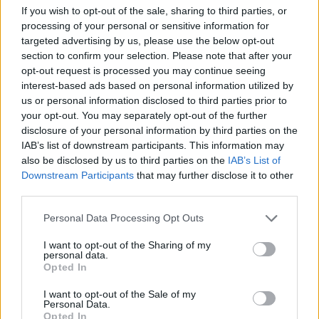
If you wish to opt-out of the sale, sharing to third parties, or
processing of your personal or sensitive information for
targeted advertising by us, please use the below opt-out
Νέο Audi A2 e-tron με στόχο την κορυφή της
section to confirm your selection. Please note that after your
αποδοτικότητας
opt-out request is processed you may continue seeing
interest-based ads based on personal information utilized by
us or personal information disclosed to third parties prior to
your opt-out. You may separately opt-out of the further
disclosure of your personal information by third parties on the
IAB’s list of downstream participants. This information may
also be disclosed by us to third parties on the
IAB’s List of
Downstream Participants
that may further disclose it to other
Η Κέλσι Μίτσελ έγραψε
Πήρε το ντέρμπι κορυφής η
third parties.
ιστορία στη νίκη της Ιντιάνα
Μινεσότα Λινξ, 98-87 τις
επί του Σικάγο (vids)
Λας Βέγκας Έισις (vid)
Please note that this website/app uses one or more Google
Personal Data Processing Opt Outs
services and may gather and store information including but
not limited to your visit or usage behaviour. You may click to
I want to opt-out of the Sharing of my
personal data.
grant or deny consent to Google and its third-party tags to
Opted In
use your data for below specified purposes in below Google
consent section.
I want to opt-out of the Sale of my
Ελληνική Αναπτυξιακή Τράπεζα: Με «προίκα» 2 δισ. ευρώ
Personal Data.
ανοίγει δρόμο για δάνεια έως 5 δισ. σε μικρομεσαίες
Opted In