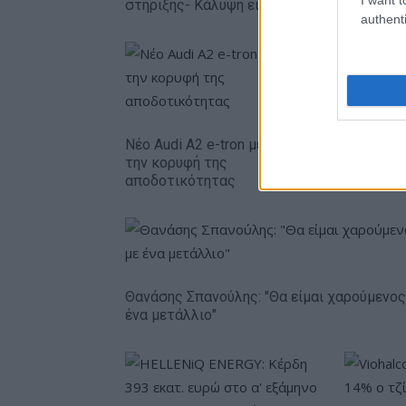
στήριξης- Κάλυψη εισφορών ΕΔΟΕΑΠ
authenti
Η Chery ε
δολάρια 
Νέο Audi A2 e-tron με στόχο
την κορυφή της
αποδοτικότητας
Θανάσης Σπανούλης: "Θα είμαι χαρούμενος
ένα μετάλλιο"