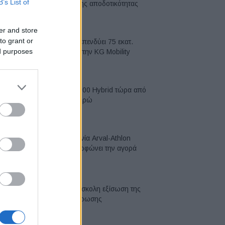
B’s List of
κορυφή της αποδοτικότητας
05/08/2026
er and store
to grant or
Η Chery επενδύει 75 εκατ.
ed purposes
δολάρια στην KG Mobility
04/08/2026
Το FIAT 500 Hybrid τώρα από
18.990 ευρώ
04/08/2026
Η συμφωνία Arval-Athlon
αναδιαμορφώνει την αγορά
leasing
03/08/2026
VW: Η δύσκολη εξίσωση της
αναδιάρθρωσης
03/08/2026