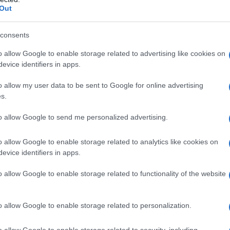
Out
consents
o allow Google to enable storage related to advertising like cookies on
evice identifiers in apps.
Ρεκόρ EBITDA στο α'
o allow my user data to be sent to Google for online advertising
 στα 550 εκατ. ευρώ
Χρηματοδότηση 8 εκατ.
s.
 κέρδη 313 εκατ.
ευρώ σε 843 μέσα
ενημέρωσης- Ξεκίνησε το
to allow Google to send me personalized advertising.
πενταετές πρόγραμμα
ενίσχυσης του Τύπου
o allow Google to enable storage related to analytics like cookies on
evice identifiers in apps.
o allow Google to enable storage related to functionality of the website
o allow Google to enable storage related to personalization.
IAB Hellas: Νέα Διοικούσα Επιτροπή και νέο
Διοικητικό Συμβούλιο - Πρόεδρος ο Γαληνός
o allow Google to enable storage related to security, including