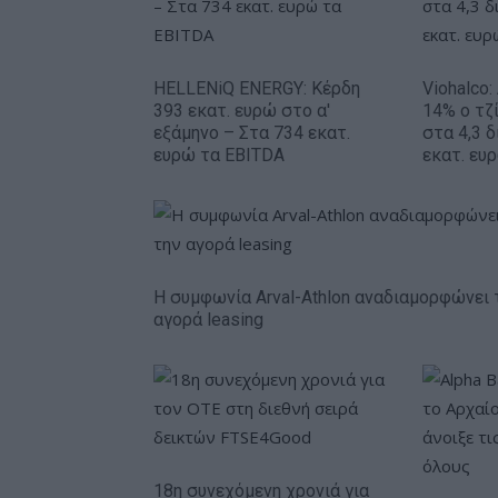
HELLENiQ ENERGY: Κέρδη
Viohalco
393 εκατ. ευρώ στο α'
14% ο τζί
εξάμηνο – Στα 734 εκατ.
στα 4,3 δ
ευρώ τα EBITDA
εκατ. ευ
Η συμφωνία Arval-Athlon αναδιαμορφώνει 
αγορά leasing
18η συνεχόμενη χρονιά για