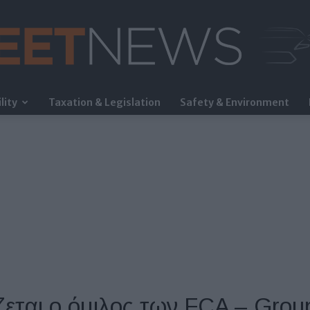
lity
Taxation & Legislation
Safety & Environment
FleetNews
ται ο όμιλος των FCA – Gro