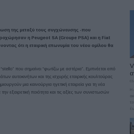
ρωση της μεταξύ τους συγχώνευσης -που
προχώρησαν η Peugeot SA (Groupe PSA) και η Fiat
νοντας ότι η εταιρική επωνυμία του νέου ομίλου θα
V
“stello” που σημαίνει “φωτίζω με αστέρια”. Εμπνέεται από
α
άτων αυτοκινήτων και της ισχυρής εταιρικής κουλτούρας
03
ιουργούν μια καινούργια ηγετική εταιρεία για τη νέα
Η 
την εξαιρετική ποιότητα και τις αξίες των συνιστωσών
α
το
έω