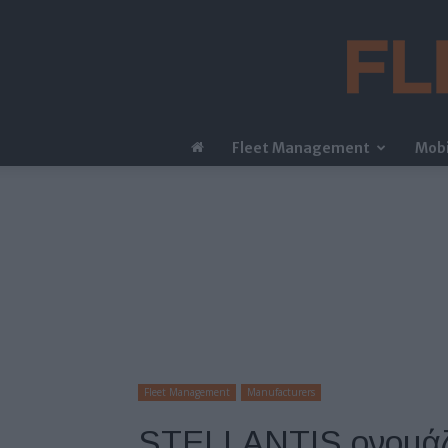
Fleet Management
Mobi
Fleet Management
Manufacturers
STELLANTIS ονομάζε