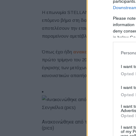
participants
Downstream 
Η επωνυμία STELLANTIS θα χρησιμοποιηθεί απ
Please note
επόμενο βήμα στη διαδικασία θα είναι η απο
information 
αποτελέσουν την εταιρική ταυτότητα. Οι ονομ
deny consent
παραμείνουν αμετάβλητα.
in below Go
Όπως έχει ήδη
ανακοινωθεί
, η ολοκλήρωση 
Persona
πρώτο τρίμηνο του 2021, υπό την προϋπόθε
I want t
έγκρισης των μετόχων και των δύο εταιρειών
Opted 
κανονιστικών απαιτήσεων.
I want t
Opted 
I want 
Advertis
Opted 
Ανακοινώθηκε από την Ντουμπάι ο Σενγκέ
I want t
(pics)
of my P
was col