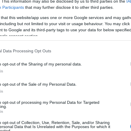
. This information may also be disclosed by us to third parties on the
IA
Participants
that may further disclose it to other third parties.
οκλειστικά σε επίπεδο Ομίλου, ως εταιρικό σήμα. Το
 that this website/app uses one or more Google services and may gath
κάλυψη ενός λογότυπου που μαζί με την επωνυμία θα
including but not limited to your visit or usage behaviour. You may click 
ασίες και τα λογότυπα των μαρκών του Ομίλου θα
 to Google and its third-party tags to use your data for below specifi
ogle consent section.
της συγχώνευσης αναμένεται να πραγματοποιηθεί το
l Data Processing Opt Outs
ση των συνήθων όρων, συμπεριλαμβανομένης της
o opt-out of the Sharing of my personal data.
 και την ικανοποίηση των αντιμονοπωλιακών και άλλων
In
o opt-out of the Sale of my Personal Data.
In
to opt-out of processing my Personal Data for Targeted
ing.
Πήρε τον Αλέρικ Φρίμαν ο Βίκος Ιωαννίνων
In
λια
o opt-out of Collection, Use, Retention, Sale, and/or Sharing
ersonal Data that Is Unrelated with the Purposes for which it
lected.