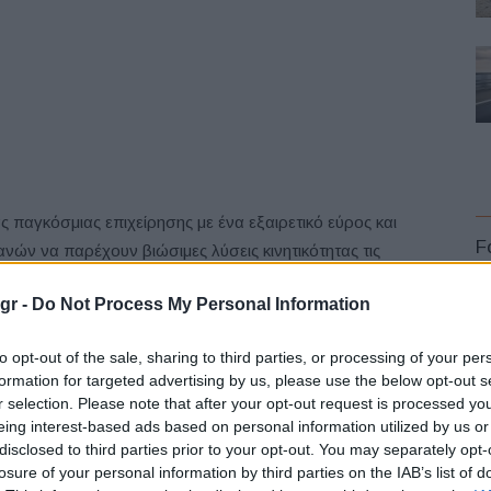
 παγκόσμιας επιχείρησης με ένα εξαιρετικό εύρος και
F
νών να παρέχουν βιώσιμες λύσεις κινητικότητας τις
υ ονόματος αποτίει φόρο τιμής στην πλούσια ιστορία των
gr -
Do Not Process My Personal Information
ρονομίας καταγράφει το αληθινό πνεύμα αισιοδοξίας,
η συγχώνευση η οποία αλλάζει τον κλάδο, όπως
to opt-out of the sale, sharing to third parties, or processing of your per
formation for targeted advertising by us, please use the below opt-out s
r selection. Please note that after your opt-out request is processed y
L
ίας ξεκίνησε αμέσως μετά την ανακοίνωση της
eing interest-based ads based on personal information utilized by us or
disclosed to third parties prior to your opt-out. You may separately opt-
ση και των δύο εταιρειών ενεπλάκη εξ αρχής σε αυτή,
losure of your personal information by third parties on the IAB’s list of