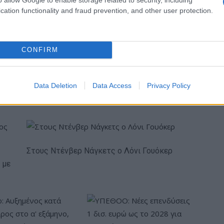
Γιαγλής
cation functionality and fraud prevention, and other user protection.
CONFIRM
πενδύει 75 εκατ.
Το FIAT 500 Hybrid τώρα από
στην KG Mobility
18.990 ευρώ
Data Deletion
Data Access
Privacy Policy
Στους Ντένβερ Νάγκετς ο Λόνι Γουόκερ
 με