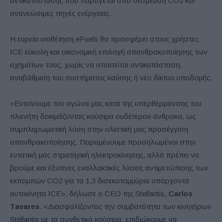
αντικατάστασης που παράγεται από δέσμευση CO2 και
ανανεώσιμες πηγές ενέργειας.
Η ευρεία υιοθέτηση eFuels θα προσφέρει στους χρήστες
ICE εύκολη και οικονομική επιλογή απανθρακοποίησης των
οχημάτων τους, χωρίς να απαιτείται αντικατάσταση,
αναβάθμιση του συστήματος καύσης ή νέο δίκτυο υποδομής.
«Εντείνουμε τον αγώνα μας κατά της υπερθέρμανσης του
πλανήτη δοκιμάζοντας καύσιμα ουδέτερου άνθρακα, ως
συμπληρωματική λύση στην ολιστική μας προσέγγιση
απανθρακοποίησης. Παραμένουμε προσηλωμένοι στην
εντατική μας στρατηγική ηλεκτροκίνησης, αλλά πρέπει να
βρούμε και έξυπνες εναλλακτικές λύσεις αντιμετώπισης των
εκπομπών CO2 για τα 1,3 δισεκατομμύρια υπάρχοντα
αυτοκίνητα ICE», δήλωσε ο CEO της Stellantis,
Carlos
Tavares
. «Διασφαλίζοντας την συμβατότητα των κινητήρων
Stellantis με τα συνθετικά καύσιμα, επιδιώκουμε να