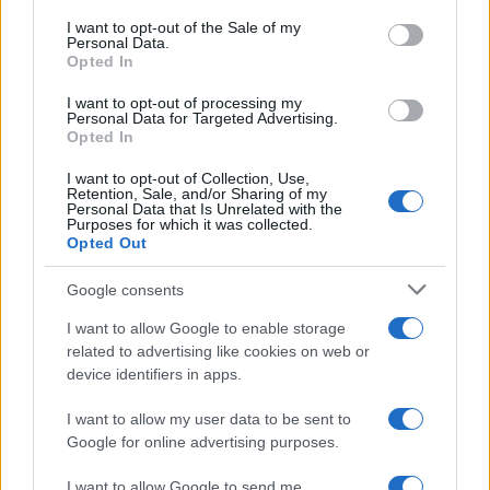
κατακτήσω το ΝΒΑ Europe
consent section.
με τη Βιλερμπάν» - Η
I want to opt-out of the Sale of my
Personal Data.
διευκρινιστική ανάρτηση
Opted In
που έκανε
I want to opt-out of processing my
Personal Data for Targeted Advertising.
Opted In
I want to opt-out of Collection, Use,
Retention, Sale, and/or Sharing of my
HELLENiQ ENERGY: Κέρδη 393 εκατ. ευρώ στο α' εξάμηνο –
Personal Data that Is Unrelated with the
Στα 734 εκατ. ευρώ τα EBITDA
Purposes for which it was collected.
Opted Out
Google consents
I want to allow Google to enable storage
related to advertising like cookies on web or
device identifiers in apps.
ΥΠΕΘΟΟ: Νέες επενδύσεις
1 δισ. ευρώ ως το 2028 για
I want to allow my user data to be sent to
την Ενέργεια
Google for online advertising purposes.
Viohalco: Αυξημένος κατά
14% ο τζίρος στο α'
εξάμηνο, στα 4,3 δισ. ευρώ
I want to allow Google to send me