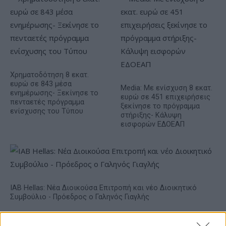
Χρηματοδότηση 8 εκατ.
ευρώ σε 843 μέσα
Media: Με ενίσχυση 8 εκατ.
ενημέρωσης- Ξεκίνησε το
ευρώ σε 451 επιχειρήσεις
πενταετές πρόγραμμα
ξεκίνησε το πρόγραμμα
ενίσχυσης του Τύπου
στήριξης- Κάλυψη
εισφορών ΕΔΟΕΑΠ
IAB Hellas: Νέα Διοικούσα Επιτροπή και νέο Διοικητικό
Συμβούλιο - Πρόεδρος ο Γαληνός Γιαγλής