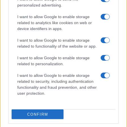
– Στα 446 εκατ. ευρώ τα
personalized advertising.
EBITDA
I want to allow Google to enable storage
related to analytics like cookies on web or
device identifiers in apps.
I want to allow Google to enable storage
Η συμφωνία Arval-Athlon αναδιαμορφώνει την αγορά leasing
related to functionality of the website or app.
I want to allow Google to enable storage
related to personalization.
I want to allow Google to enable storage
VW: Η δύσκολη εξίσωση
related to security, including authentication
της αναδιάρθρωσης
functionality and fraud prevention, and other
18η συνεχόμενη χρονιά για
τον ΟΤΕ στη διεθνή σειρά
user protection.
δεικτών FTSE4Good
CONFIRM