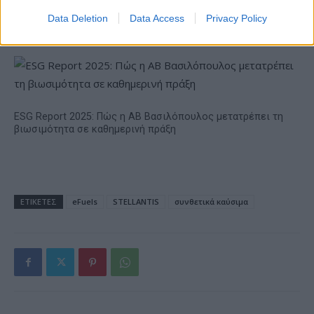
Alpha Bank: Για πρώτη φορά το Αρχαίο Θέατρο Επιδαύρου
Data Deletion
Data Access
Privacy Policy
άνοιξε τις πύλες του σε όλους
ESG Report 2025: Πώς η ΑΒ Βασιλόπουλος μετατρέπει τη
βιωσιμότητα σε καθημερινή πράξη
ΕΤΙΚΕΤΕΣ
eFuels
STELLANTIS
συνθετικά καύσιμα