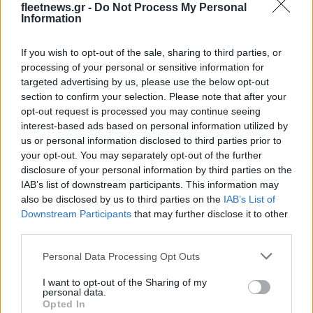
fleetnews.gr -
Do Not Process My Personal
Information
If you wish to opt-out of the sale, sharing to third parties, or
Νέο Audi A2 e-tron με
Η Chery επενδύει 75 εκατ.
processing of your personal or sensitive information for
στόχο την κορυφή της
δολάρια στην KG Mobility
targeted advertising by us, please use the below opt-out
αποδοτικότητας
section to confirm your selection. Please note that after your
opt-out request is processed you may continue seeing
interest-based ads based on personal information utilized by
us or personal information disclosed to third parties prior to
your opt-out. You may separately opt-out of the further
Το FIAT 500 Hybrid τώρα από 18.990 ευρώ
disclosure of your personal information by third parties on the
IAB’s list of downstream participants. This information may
also be disclosed by us to third parties on the
IAB’s List of
Downstream Participants
that may further disclose it to other
third parties.
Please note that this website/app uses one or more Google
Personal Data Processing Opt Outs
Ουκρανία: Με Μίχαϊλιουκ
services and may gather and store information including but
και Λεν κόντρα στην Ελλάδα
not limited to your visit or usage behaviour. You may click to
I want to opt-out of the Sharing of my
personal data.
grant or deny consent to Google and its third-party tags to
Πάρκερ: «Όνειρό μου να
Opted In
use your data for below specified purposes in below Google