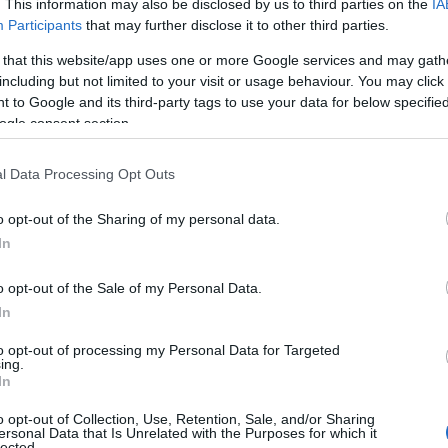
. This information may also be disclosed by us to third parties on the
IA
ικρών αποστάσεων περίπου 20 μιλίων μετ΄επιστροφής, με
Participants
that may further disclose it to other third parties.
ν.
 that this website/app uses one or more Google services and may gath
including but not limited to your visit or usage behaviour. You may click 
τικής αεροπορικής κινητικότητας θα αξιοποιήσει τις
 to Google and its third-party tags to use your data for below specifi
ν των εταιρειών για την εμπορευματοποίηση του
ogle consent section.
ν παγκοσμίου επιπέδου ομάδα ειδικών eVTOL,
lantis θα συμβάλει με προηγμένη τεχνολογία και
l Data Processing Opt Outs
ικό και κεφάλαια. Αυτός ο συνδυασμός θα επιτρέψει
o opt-out of the Sharing of my personal data.
καφών, σύμφωνα με τα σχέδια εμπορευματοποίησης της
In
κατομμυρίων δολαρίων εκ μέρους της. Στόχος είναι η
is, ως αποκλειστικού κατασκευαστή βάσει σύμβασης.
o opt-out of the Sale of my Personal Data.
In
ως και 150 εκατομμυρίων δολαρίων μετοχικού κεφαλαίου
to opt-out of processing my Personal Data for Targeted
24, υπό την προϋπόθεση επίτευξης ορισμένων
ing.
οπεύει επίσης να αυξήσει τη στρατηγική της συμμετοχή
In
 στην ελεύθερη αγορά. Αυτές οι ενέργειες και άλλες
o opt-out of Collection, Use, Retention, Sale, and/or Sharing
επιτρέψουν στην Stellantis να καταστεί διαχρονικός,
ersonal Data that Is Unrelated with the Purposes for which it
lected.