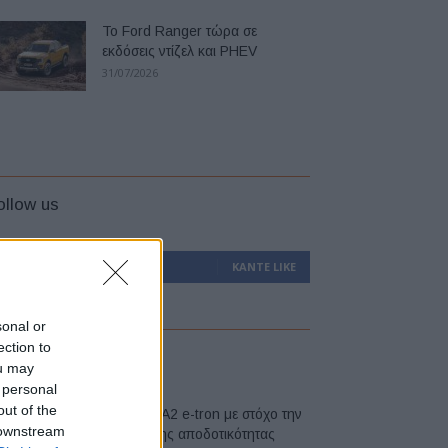
Το Ford Ranger τώρα σε
εκδόσεις ντίζελ και PHEV
31/07/2026
ollow us
0
Υποστηρικτές
ΚΆΝΤΕ LIKE
sonal or
ection to
atest
ou may
 personal
out of the
Νέο Audi A2 e-tron με στόχο την
 downstream
κορυφή της αποδοτικότητας