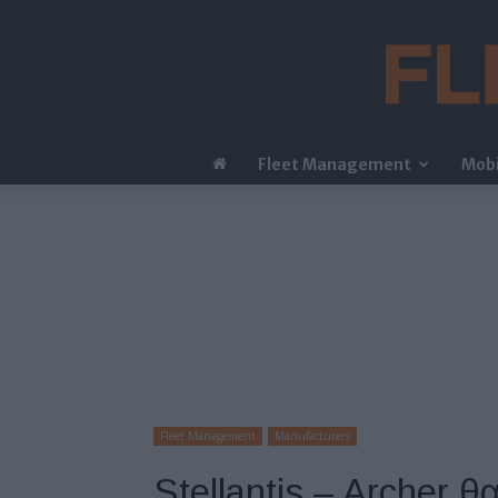
Fleet Management
Mobi
Fleet Management
Manufacturers
Stellantis – Archer