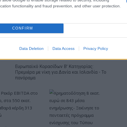
 τη διάρκεια αυτής της περιόδου, η Archer αξιοποίησε
cation functionality and fraud prevention, and other user protection.
αστική αλυσίδα και τις σχεδιαστικές γνώσεις της Stellantis
ης και εμπορευματοποίησης των αεροσκαφών της eVTOL.
CONFIRM
Data Deletion
Data Access
Privacy Policy
Ευρωπαϊκό Κορασίδων Β' Κατηγορίας:
Πρεμιέρα με νίκη για Δανία και Ισλανδία - Το
πανόραμα