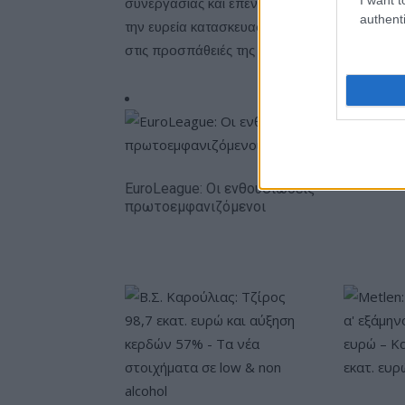
συνεργασίας και επενδυτής από το 2021. Κατά
authenti
την ευρεία κατασκευαστική εμπειρία, την εφοδι
στις προσπάθειές της σχεδιασμού, ανάπτυξ
EuroLeague: Οι ενθουσιώδεις
πρωτοεμφανιζόμενοι