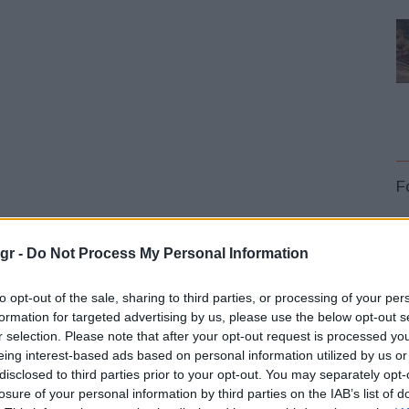
F
gr -
Do Not Process My Personal Information
to opt-out of the sale, sharing to third parties, or processing of your per
ρος υποστήριξη της προσφάτως ανακοινωθείσας
formation for targeted advertising by us, please use the below opt-out s
L
της Γεωργίας (ΗΠΑ), στην οποία οι εταιρείες
r selection. Please note that after your opt-out request is processed y
υ αεροσκάφους
Midnight
το 2024. Το Midnight
eing interest-based ads based on personal information utilized by us or
disclosed to third parties prior to your opt-out. You may separately opt-
όρυβο και, με προβλεπόμενο ωφέλιμο φορτίο πάνω από
losure of your personal information by third parties on the IAB’s list of
 επιπλέον του πιλότου. Με αυτονομία 100 μιλίων, το