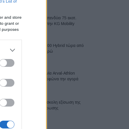
B’s List of
05/08/2026
er and store
Η Chery επενδύει 75 εκατ.
to grant or
δολάρια στην KG Mobility
ed purposes
04/08/2026
Το FIAT 500 Hybrid τώρα από
18.990 ευρώ
04/08/2026
Η συμφωνία Arval-Athlon
αναδιαμορφώνει την αγορά
leasing
03/08/2026
VW: Η δύσκολη εξίσωση της
αναδιάρθρωσης
03/08/2026