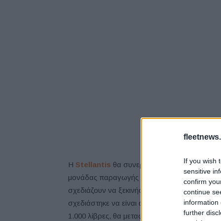
fleetnews.
If you wish 
Η
Stellantis
θα συνεργαστεί με την
Archer
π
sensitive in
μονάδας παραγωγής της Archer στο Covington 
confirm you
σχεδιάζουν να ξεκινήσουν την κατασκευή το
continue se
information 
σχεδιάστηκε να είναι ασφαλές, βιώσιμο, αθ
further disc
1.000 λίβρες, θα μεταφέρει τέσσερις επιβάτες