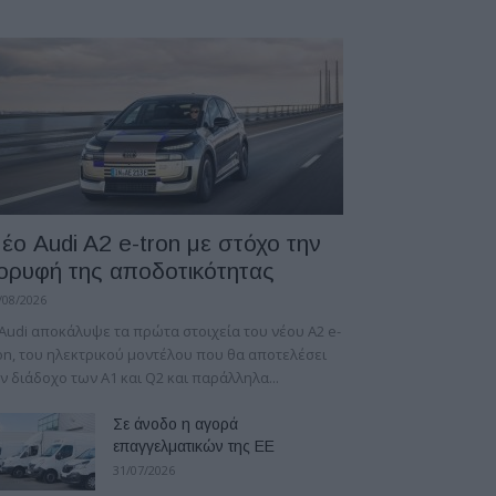
έο Audi A2 e-tron με στόχο την
ορυφή της αποδοτικότητας
/08/2026
Audi αποκάλυψε τα πρώτα στοιχεία του νέου A2 e-
on, του ηλεκτρικού μοντέλου που θα αποτελέσει
ν διάδοχο των A1 και Q2 και παράλληλα...
Σε άνοδο η αγορά
επαγγελματικών της ΕΕ
31/07/2026