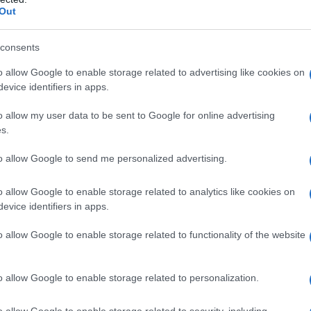
Out
ευταία διετία και εντυπωσιάζομαι από την εφευρετικότητα
consents
ν», δήλωσε ο
Carlos Tavares
, CEO της Stellantis.
o allow Google to enable storage related to advertising like cookies on
evice identifiers in apps.
ηγικού επενδυτή με προοπτική αύξησης των μετοχών
is κάνει τα πάντα για παροχή βιώσιμης ελευθερίας
o allow my user data to be sent to Google for online advertising
s.
η της Archer με την κατασκευαστική τεχνογνωσία μας
ης Stellantis στην μετακίνηση του κόσμου».
to allow Google to send me personalized advertising.
ης προόδου της Archer προς την εμπορευματοποίηση και η
o allow Google to enable storage related to analytics like cookies on
 από κοινού κατασκευή του αεροσκάφους Midnight,
evice identifiers in apps.
 στην αγορά», δήλωσε ο
Adam Goldstein
, ιδρυτής και
o allow Google to enable storage related to functionality of the website
ά τα σημαντικά βήματα από κοινού για την
παναπροσδιορισμού των αστικών μεταφορών».
o allow Google to enable storage related to personalization.
Archer από το 2020, μέσω διαφόρων πρωτοβουλιών
o allow Google to enable storage related to security, including