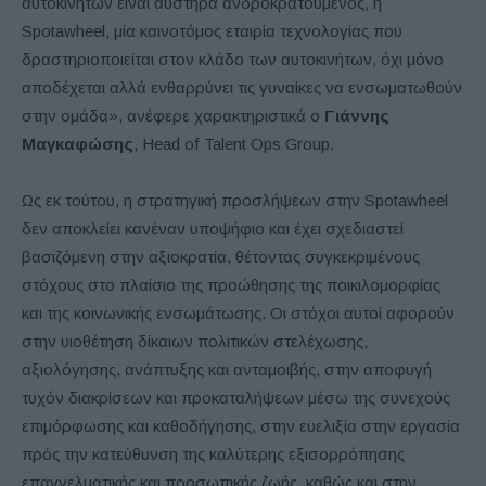
αυτοκινήτων είναι αυστηρά ανδροκρατούμενος, η
Spotawheel, μία καινοτόμος εταιρία τεχνολογίας που
δραστηριοποιείται στον κλάδο των αυτοκινήτων, όχι μόνο
αποδέχεται αλλά ενθαρρύνει τις γυναίκες να ενσωματωθούν
στην ομάδα», ανέφερε χαρακτηριστικά ο
Γιάννης
Μαγκαφώσης
, Head of Talent Ops Group.
Ως εκ τούτου, η στρατηγική προσλήψεων στην Spotawheel
δεν αποκλείει κανέναν υποψήφιο και έχει σχεδιαστεί
βασιζόμενη στην αξιοκρατία, θέτοντας συγκεκριμένους
στόχους στο πλαίσιο της προώθησης της ποικιλομορφίας
και της κοινωνικής ενσωμάτωσης. Οι στόχοι αυτοί αφορούν
στην υιοθέτηση δίκαιων πολιτικών στελέχωσης,
αξιολόγησης, ανάπτυξης και ανταμοιβής, στην αποφυγή
τυχόν διακρίσεων και προκαταλήψεων μέσω της συνεχούς
επιμόρφωσης και καθοδήγησης, στην ευελιξία στην εργασία
πρός την κατεύθυνση της καλύτερης εξισορρόπησης
επαγγελματικής και προσωπικής ζωής, καθώς και στην