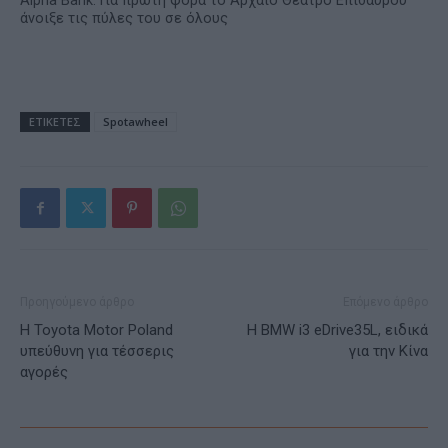
Alpha Bank: Για πρώτη φορά το Αρχαίο Θέατρο Επιδαύρου
άνοιξε τις πύλες του σε όλους
ΕΤΙΚΕΤΕΣ
Spotawheel
Προηγούμενο άρθρο
Επόμενο άρθρο
Η Toyota Motor Poland
Η BMW i3 eDrive35L, ειδικά
υπεύθυνη για τέσσερις
για την Κίνα
αγορές