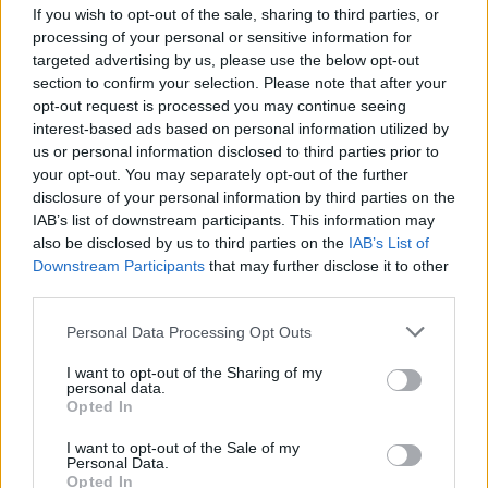
If you wish to opt-out of the sale, sharing to third parties, or
processing of your personal or sensitive information for
Εθνική Κορασίδων:
Fourlis: Συμφωνία για την
targeted advertising by us, please use the below opt-out
Απέναντι στη Δανία για το
πώληση συμμετοχής στο
section to confirm your selection. Please note that after your
2/2 στο Ευρωμπάσκετ (live
Sofia South Ring Mall έναντι
opt-out request is processed you may continue seeing
stream)
49,35 εκατ. ευρώ
interest-based ads based on personal information utilized by
us or personal information disclosed to third parties prior to
your opt-out. You may separately opt-out of the further
disclosure of your personal information by third parties on the
IAB’s list of downstream participants. This information may
also be disclosed by us to third parties on the
IAB’s List of
Β.Σ. Καρούλιας: Τζίρος 98,7 εκατ. ευρώ και αύξηση κερδών
Downstream Participants
that may further disclose it to other
57% - Τα νέα στοιχήματα σε low & non alcohol
third parties.
Please note that this website/app uses one or more Google
Personal Data Processing Opt Outs
services and may gather and store information including but
not limited to your visit or usage behaviour. You may click to
I want to opt-out of the Sharing of my
personal data.
grant or deny consent to Google and its third-party tags to
Opted In
use your data for below specified purposes in below Google
consent section.
I want to opt-out of the Sale of my
Personal Data.
Opted In