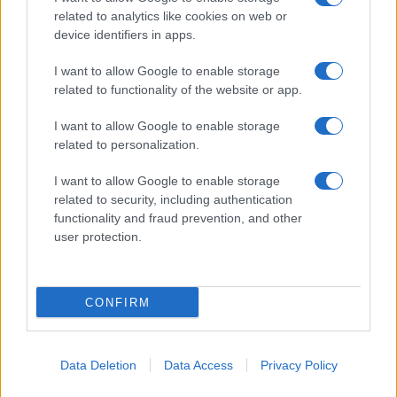
related to analytics like cookies on web or
device identifiers in apps.
I want to allow Google to enable storage
related to functionality of the website or app.
Νέο Audi A2 e-tron με στόχο την κορυφή της
αποδοτικότητας
I want to allow Google to enable storage
related to personalization.
I want to allow Google to enable storage
related to security, including authentication
functionality and fraud prevention, and other
Μασλαρινός: «Χάσαμε το
user protection.
μυαλό μας»
Ο Ένες Καντέρ θέλει να
δηλώσει συμμετοχή στο
ντραφτ του WNBA!
CONFIRM
Data Deletion
Data Access
Privacy Policy
ΕΛΣΤΑΤ: Στο 3,4% υποχώρησε ο πληθωρισμός τον Ιούλιο