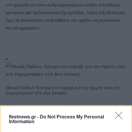
«Η εργασία σε έναν ανδροκρατούμενο κλάδο αποτέλεσε
για εμένα μία πρόκληση και όχι εμπόδιο. Χάρη στη θέση μου,
έχω τη δυνατότητα να βοηθήσω την ομάδα να μεγαλώσει
και να ωριμάσει».
Εθνική Παίδων: Κόντρα στο Ισραήλ για την πρώτη νίκη στο
Ευρωμπάσκετ U16 (live stream)
fleetnews.gr -
Do Not Process My Personal
Information