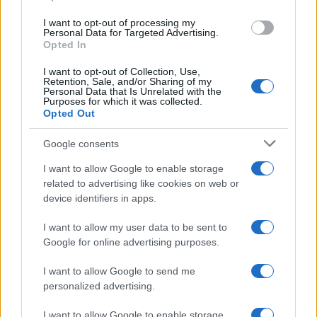
Deloitte Ελλάδος:
Χρηματοοικονομικός
Media: Με ενίσχυση 8 εκατ.
I want to opt-out of processing my
σύμβουλος της ΔΕΗ για την
ευρώ σε 451 επιχειρήσεις
Personal Data for Targeted Advertising.
είσοδο στην πολωνική
ξεκίνησε το πρόγραμμα
Opted In
αγορά ενέργειας
στήριξης- Κάλυψη
εισφορών ΕΔΟΕΑΠ
I want to opt-out of Collection, Use,
Retention, Sale, and/or Sharing of my
Personal Data that Is Unrelated with the
Purposes for which it was collected.
Opted Out
Google consents
IAB Hellas: Νέα Διοικούσα Επιτροπή και νέο Διοικητικό
I want to allow Google to enable storage
Συμβούλιο - Πρόεδρος ο Γαληνός Γιαγλής
related to advertising like cookies on web or
device identifiers in apps.
I want to allow my user data to be sent to
Google for online advertising purposes.
I want to allow Google to send me
Η Toyota φέρνει νέα γενιά
Σε κινεζική… πολιορκία η
personalized advertising.
μπαταριών για τα υβριδικά
ευρωπαϊκή
της
αυτοκινητοβιομηχανία
I want to allow Google to enable storage