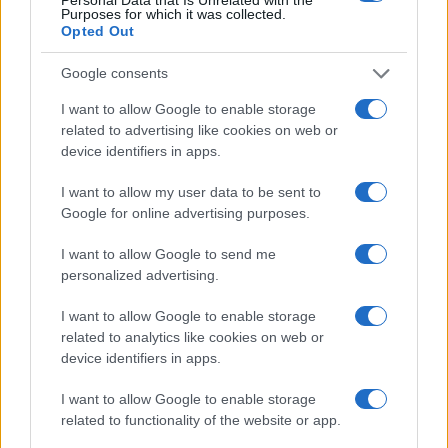
Purposes for which it was collected.
Opted Out
Google consents
Fourlis: Συμφωνία για την
I want to allow Google to enable storage
πώληση συμμετοχής στο
ΣΚΑΪ: Ολοκληρώθηκε η
related to advertising like cookies on web or
Sofia South Ring Mall έναντι
θητεία του Γρηγόρη
device identifiers in apps.
49,35 εκατ. ευρώ
Δημητριάδη - Ο Γιάννης
Αλαφούζος επιστρέφει στη
I want to allow my user data to be sent to
θέση του CEO
Google for online advertising purposes.
I want to allow Google to send me
personalized advertising.
I want to allow Google to enable storage
related to analytics like cookies on web or
Media: Με ενίσχυση 8 εκατ. ευρώ σε 451 επιχειρήσεις
device identifiers in apps.
ξεκίνησε το πρόγραμμα στήριξης- Κάλυψη εισφορών
ΕΔΟΕΑΠ
I want to allow Google to enable storage
related to functionality of the website or app.