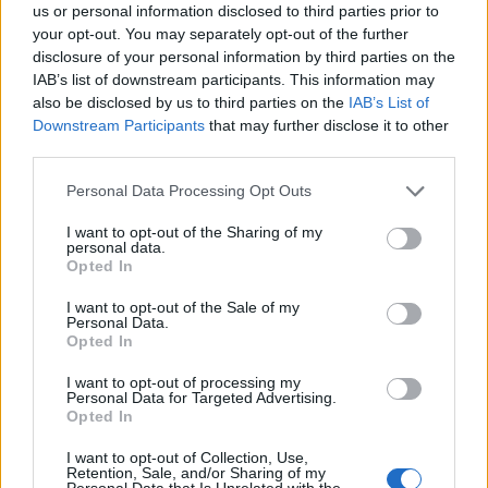
us or personal information disclosed to third parties prior to
your opt-out. You may separately opt-out of the further
disclosure of your personal information by third parties on the
IAB’s list of downstream participants. This information may
also be disclosed by us to third parties on the
IAB’s List of
Downstream Participants
that may further disclose it to other
third parties.
Εθνική Παίδων: Κόντρα στη
Στα 15 δισ. ευρώ ο στόχος
Please note that this website/app uses one or more Google
Γεωργία για την πρώτη νίκη
για νέα δάνεια το 2026 - Η
Personal Data Processing Opt Outs
services and may gather and store information including but
στο Ευρωμπάσκετ U16 (live
«ακτινογραφία» της
stream)
κερδοφορίας των
not limited to your visit or usage behaviour. You may click to
I want to opt-out of the Sharing of my
personal data.
τραπεζών το α΄ εξάμηνο
grant or deny consent to Google and its third-party tags to
Opted In
use your data for below specified purposes in below Google
consent section.
I want to opt-out of the Sale of my
Personal Data.
Opted In
I want to opt-out of processing my
Όμιλος ΔΕΗ: Νέα συμφωνία για χαρτοφυλάκιο έργων ΑΠΕ
Personal Data for Targeted Advertising.
άνω των 2 GW σε Πολωνία και Ουγγαρία
Opted In
I want to opt-out of Collection, Use,
Retention, Sale, and/or Sharing of my
Personal Data that Is Unrelated with the