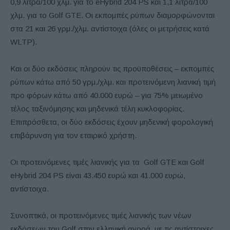
0,9 λίτρα/100 χλμ. για το eHybrid 204 PS και 1,1 λίτρα/100
χλμ. για το Golf GTE. Οι εκπομπές ρύπων διαμορφώνονται
στα 21 και 26 γρμ./χλμ. αντίστοιχα (όλες οι μετρήσεις κατά
WLTP).
Και οι δύο εκδόσεις πληρούν τις προϋποθέσεις – εκπομπές
ρύπων κάτω από 50 γρμ./χλμ. και προτεινόμενη λιανική τιμή
προ φόρων κάτω από 40.000 ευρώ – για 75% μειωμένο
τέλος ταξινόμησης και μηδενικά τέλη κυκλοφορίας.
Επιπρόσθετα, οι δύο εκδόσεις έχουν μηδενική φορολογική
επιβάρυνση για τον εταιρικό χρήστη.
Οι προτεινόμενες τιμές λιανικής για τα Golf GTE και Golf
eHybrid 204 PS είναι 43.450 ευρώ και 41.000 ευρώ,
αντίστοιχα.
Συνοπτικά, οι προτεινόμενες τιμές λιανικής των νέων
εκδόσεων του Golf στην ελληνική αγορά, με τις αντίστοιχες