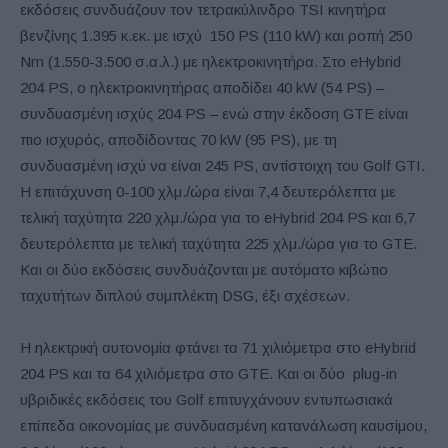
εκδόσεις συνδυάζουν τον τετρακύλινδρο TSI κινητήρα
βενζίνης 1.395 κ.εκ. με ισχύ 150 PS (110 kW) και ροπή 250
Nm (1.550-3.500 σ.α.λ.) με ηλεκτροκινητήρα. Στο eHybrid
204 PS, ο ηλεκτροκινητήρας αποδίδει 40 kW (54 PS) –
συνδυασμένη ισχύς 204 PS – ενώ στην έκδοση GTE είναι
πιο ισχυρός, αποδίδοντας 70 kW (95 PS), με τη
συνδυασμένη ισχύ να είναι 245 PS, αντίστοιχη του Golf GTI.
Η επιτάχυνση 0-100 χλμ./ώρα είναι 7,4 δευτερόλεπτα με
τελική ταχύτητα 220 χλμ./ώρα για το eHybrid 204 PS και 6,7
δευτερόλεπτα με τελική ταχύτητα 225 χλμ./ώρα για το GTE.
Και οι δύο εκδόσεις συνδυάζονται με αυτόματο κιβώτιο
ταχυτήτων διπλού συμπλέκτη DSG, έξι σχέσεων.
Η ηλεκτρική αυτονομία φτάνει τα 71 χιλιόμετρα στο eHybrid
204 PS και τα 64 χιλιόμετρα στο GTE. Και οι δύο plug-in
υβριδικές εκδόσεις του Golf επιτυγχάνουν εντυπωσιακά
επίπεδα οικονομίας με συνδυασμένη κατανάλωση καυσίμου,