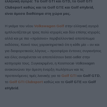
ελληνική αγορά:
Τα Golf GTI και GTD, το Golf GTI
Clubsport καθώς και τα Golf GTE και Golf eHybrid,
είναι άμεσα διαθέσιμα στη χώρα μας.
Η γκάμα του νέου
Volkswagen
Golf
στην ελληνική αγορά
εμπλουτίζεται με τρεις πολύ ισχυρές και δύο επίσης ισχυρές
αλλά και με πιο «πράσινο» περιβαλλοντικό αποτύπωμα
εκδόσεις. Κοινό τους χαρακτηριστικό ότι η κάθε μία – αν και
για διαφορετικούς λόγους – προσφέρει έντονες συγκινήσεις
και όλες αναμένεται να αποτελέσουν best-seller στην
κατηγορία τους. Συγκεκριμένα, η Kosmocar-Volkswagen
ανακοινώνει την άμεση έναρξη πωλήσεων και τις
προτεινόμενες τιμές λιανικής για τα
Golf
GTI
και
Golf
GTD
,
το
Golf
GTI
Clubsport
καθώς και τα
Golf
GTE
και
Golf
eHybrid
.