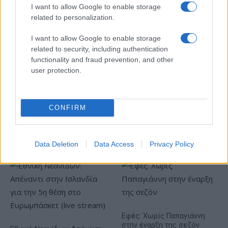
I want to allow Google to enable storage
related to personalization.
I want to allow Google to enable storage
Η Toyota φέρνει νέα γενιά
Σε κινεζική… πολιορκία η
related to security, including authentication
μπαταριών για τα υβριδικά
ευρωπαϊκή
functionality and fraud prevention, and other
της
αυτοκινητοβιομηχανία
user protection.
CONFIRM
Νέο Audi A2 e-tron με στόχο την κορυφή της
αποδοτικότητας
Data Deletion
Data Access
Privacy Policy
Εφές: Χωρίς Παπαγιάννη
στην έναρξη της σεζόν