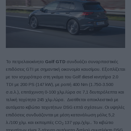
Το πετρελαιοκίνητο
Golf
GTD
συνδυάζει συναρπαστικές
επιδόσεις GTI με σημαντική οικονομία καυσίμου. Εξοπλίζεται
με τον ισχυρότερο στη γκάμα του Golf diesel κινητήρα 2.0
TDI με 200 PS (147 kW), με ροπή 400 Nm (1.750-3.500
σ.α.λ.), επιτάχυνση 0-100 χλμ./ώρα σε 7,1 δευτερόλεπτα και
τελική ταχύτητα 245 χλμ./ώρα. Διατίθεται αποκλειστικά με
αυτόματο κιβώτιο ταχυτήτων DSG επτά σχέσεων. Οι υψηλές
επιδόσεις συνδυάζονται με μέση κατανάλωση μόλις 5,2
λ./100 χλμ. και εκπομπές CO
137 γρμ./χλμ.. Το κιβώτιο
2
ταχυτήτων είναι 7-τάχυτο αυτόματο διπλού συμπλέκτη DSG.