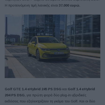
Η προτεινόμενη τιμή λιανικής είναι
37.000 ευρώ.
Golf
GTE
1.4 eHybrid 245
PS
DSG
και
Golf
1.4 eHybrid
204 PS DSG
, για πρώτη φορά δύο plug-in υβριδικές
εκδόσεις που εξηλεκτρίζουν τη γκάμα του Golf. Και οι δύο