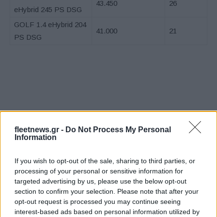
43.450
26
eHybrid 245 PS DSG
GOLF 1.4 eHybrid 204
41.000
21
PS DSG
fleetnews.gr -
Do Not Process My Personal
Information
If you wish to opt-out of the sale, sharing to third parties, or
processing of your personal or sensitive information for
targeted advertising by us, please use the below opt-out
«Η οικογένεια Μπας φέρεται να βρίσκεται κοντά στην
section to confirm your selection. Please note that after your
απόκτηση της Βιλερμπάν»
opt-out request is processed you may continue seeing
interest-based ads based on personal information utilized by