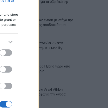
B’s List of
μπαταρίες για τα υβριδικά της
07/08/2026
er and store
to grant or
Νέο Audi A2 e-tron με στόχο την
ed purposes
κορυφή της αποδοτικότητας
05/08/2026
Η Chery επενδύει 75 εκατ.
δολάρια στην KG Mobility
04/08/2026
Το FIAT 500 Hybrid τώρα από
18.990 ευρώ
04/08/2026
Η συμφωνία Arval-Athlon
αναδιαμορφώνει την αγορά
leasing
03/08/2026