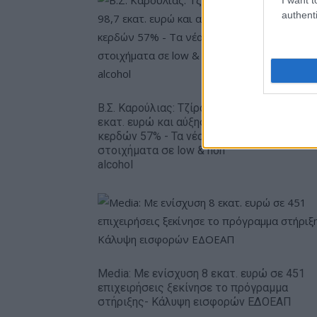
authenti
Metlen: 
εξάμηνο,
Β.Σ. Καρούλιας: Τζίρος 98,7
– Καθαρά
εκατ. ευρώ και αύξηση
ευρώ
κερδών 57% - Τα νέα
στοιχήματα σε low & non
alcohol
Media: Με ενίσχυση 8 εκατ. ευρώ σε 451
επιχειρήσεις ξεκίνησε το πρόγραμμα
στήριξης- Κάλυψη εισφορών ΕΔΟΕΑΠ