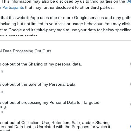
. This information may also be disclosed by us to third parties on the
IA
Participants
that may further disclose it to other third parties.
αθιστά τον χειρισμό της οθόνης αφής και των απτικών
ρια έχουν ενσωματωθεί και στο επανασχεδιασμένο τιμόνι
 that this website/app uses one or more Google services and may gath
υπάρχουν και στα πάνελ κάθε πόρτας. Ατμοσφαιρικός
including but not limited to your visit or usage behaviour. You may click 
 to Google and its third-party tags to use your data for below specifi
εσωτερικού, δηλώνει το επίπεδο φόρτισης και παρέχει
ogle consent section.
ο από το αυτοκίνητο. Το ενσωματωμένο παιδικό κάθισμα
φαλές μέρος σε ένα αυτοκίνητο. Οι πλάτες των
l Data Processing Opt Outs
 συσκευές πολυμέσων για τους επιβάτες στη δεύτερη και
ένα σακίδια πλάτης.
o opt-out of the Sharing of my personal data.
In
λικτη διαμόρφωση
o opt-out of the Sale of my Personal Data.
ότητα δύο διαφορετικών χωροταξικών διαρρυθμίσεων,
In
σης, όλα τα χειριστήρια βρίσκονται στην ιδανική θέση
to opt-out of processing my Personal Data for Targeted
ή οθόνη αφής είναι κάθετα ευθυγραμμισμένη,
ing.
In
ών που εμφανίζονται. Η διάταξη ανάπαυσης μπορεί να
 ξεκούραση. Σε αυτή, το τιμόνι και ο πίνακας οργάνων
o opt-out of Collection, Use, Retention, Sale, and/or Sharing
ersonal Data that Is Unrelated with the Purposes for which it
τα της πρώτης και της δεύτερης σειράς μετακινούνται
lected.