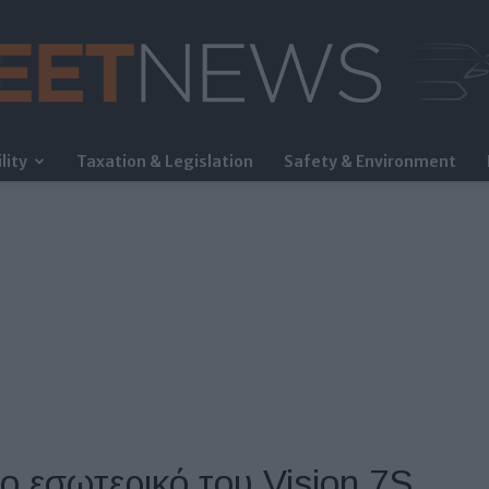
lity
Taxation & Legislation
Safety & Environment
FleetNews
ο εσωτερικό του Vision 7S