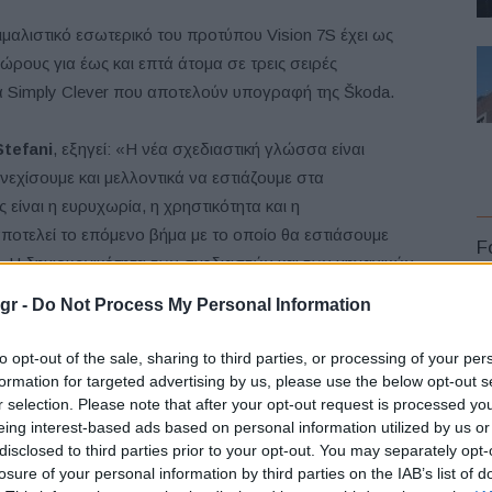
ιμαλιστικό εσωτερικό του προτύπου Vision 7S έχει ως
ρους για έως και επτά άτομα σε τρεις σειρές
ία Simply Clever που αποτελούν υπογραφή της Škoda.
Stefani
, εξηγεί: «Η νέα σχεδιαστική γλώσσα είναι
συνεχίσουμε και μελλοντικά να εστιάζουμε στα
ίναι η ευρυχωρία, η χρηστικότητα και η
αποτελεί το επόμενο βήμα με το οποίο θα εστιάσουμε
F
. Η δημιουργικότητα των σχεδιαστών και των μηχανικών
α του εσωτερικού και τα νέα λειτουργικά χαρακτηριστικά
gr -
Do Not Process My Personal Information
 κάθισμα. Οι σκόπιμα μινιμαλιστικές γραμμές
αι στο εσωτερικό».
to opt-out of the sale, sharing to third parties, or processing of your per
formation for targeted advertising by us, please use the below opt-out s
r selection. Please note that after your opt-out request is processed y
L
eing interest-based ads based on personal information utilized by us or
disclosed to third parties prior to your opt-out. You may separately opt-
διαθέτει συμμετρική σχεδίαση με χαρακτηριστικό
losure of your personal information by third parties on the IAB’s list of
ίνεται στις πόρτες, ενισχύοντας την αίσθηση ευρυχωρίας.