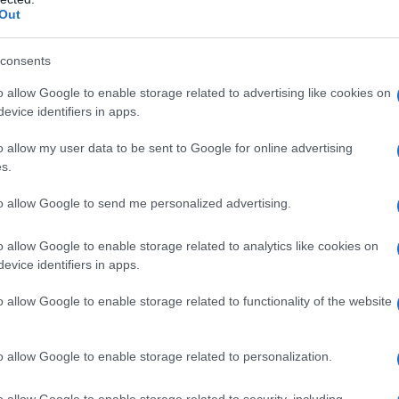
Out
ς έχουν στη διάθεσή τους περισσότερο χώρο για
consents
ή γλώσσα στη φετινή ετήσια συνέντευξη Τύπου τον
o allow Google to enable storage related to advertising like cookies on
ης εταιρείας, όπως η στιβαρότητα, η λειτουργικότητα και
evice identifiers in apps.
γλώσσα χαρακτηρίζεται από την ευρυχωρία, τα ανθεκτικά
o allow my user data to be sent to Google for online advertising
οδοτικές φόρμες.
s.
to allow Google to send me personalized advertising.
o allow Google to enable storage related to analytics like cookies on
evice identifiers in apps.
με
o allow Google to enable storage related to functionality of the website
Ευρωπαϊκό Κορασίδων: Τζάμπολ για την
Εθνική στα Ιωάννινα κόντρα στην Ιρλανδία
(live stream)
o allow Google to enable storage related to personalization.
o allow Google to enable storage related to security, including