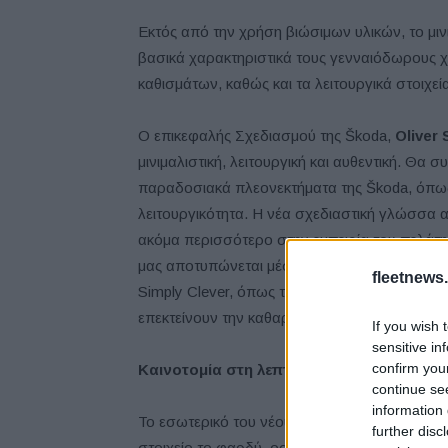
Εκτός από την χρήση βιώσιμων υλικών, το μιν
βασικά χαρακτηριστικά τους γενναιόδωρους χώ
καθισμάτων, καθώς και τα λειτουργικά στοιχε
Ο επικεφαλής Σχεδιασμού της Škoda,
Oliver 
μινιμαλιστική, λειτουργική και αυθεντική. Θα 
παραδοσιακά πλεονεκτήματα της Škoda, όπως ε
λειτουργικότητα. Η νέα σχεδιαστική γλώσσα 
ακόμα περισσότερο στην εμπειρία του πελάτη
μας αποτυπώνεται μέσα από τα κινητά στοιχεί
fleetnews.
Simply Clever, όπως το ενσωματωμένο παιδικό
επεκτείνουν την καθαρή εξωτερική σχεδίαση κ
If you wish 
sensitive in
confirm you
Καινοτομία στη λεπτομέρεια
continue se
information 
Το εσωτερικό του νέου πρωτότυπου Vision 7S 
further disc
στοιχείο το φαρδύ, οριζόντιο ταμπλό που εκτε