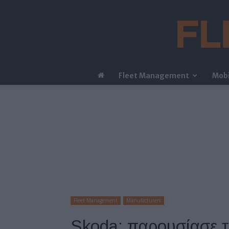
Fleet Management
Mobi
Fleet Management
Manufacturers
Skoda: παρουσίασε τ