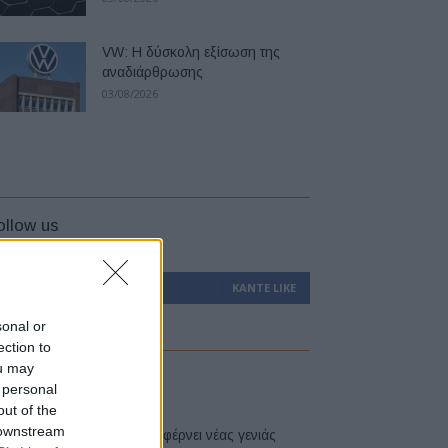
VW: Η δύσκολη εξίσωση της
αναδιάρθρωσης
03/08/2026
ollow us
0
Υποστηρικτές
ΚΆΝΤΕ LIKE
sonal or
ection to
ou may
atest
 personal
out of the
 downstream
Η Toyota φέρνει νέας γενιάς