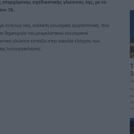
ς επερχόμενης σχεδιαστικής γλώσσας της, με το
ion 7S.
 εντελώς νέα, ευέλικτη εσωτερική αρχιτεκτονική, που
η δημιουργία του μινιμαλιστικού εσωτερικού
αστική γλώσσα εστιάζει στην ευκολία ελέγχου των
ης λειτουργικότητας.
Τ
1
04
Το
εν
αν
το