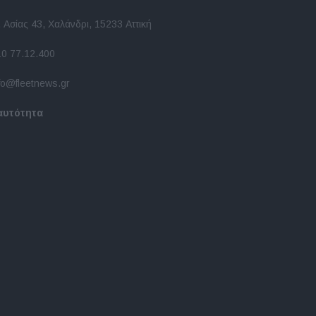
 Ασίας 43, Χαλάνδρι, 15233 Αττική
10 77.12.400
fo@fleetnews.gr
αυτότητα