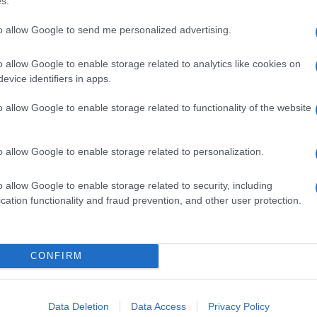
s.
to allow Google to send me personalized advertising.
o allow Google to enable storage related to analytics like cookies on
κτρικό Nissan Ariya στο Circuit de
evice identifiers in apps.
o allow Google to enable storage related to functionality of the website
ε την πρώτη του δημόσια εμφάνιση, πραγματοποιώντας με τον
εμπούτο του, στο εμβληματικό Circuit de Monaco στην
o allow Google to enable storage related to personalization.
o allow Google to enable storage related to security, including
cation functionality and fraud prevention, and other user protection.
 δοκιμών της Nissan για το Ariya
ι λεπτομέρειες από το σχολαστικό πρόγραμμα δοκιμών
CONFIRM
κνύοντας τα ασυναγώνιστα επίπεδα επιδόσεων, άνεσης και
κιμασμένο εκτενώς από μια...
Data Deletion
Data Access
Privacy Policy