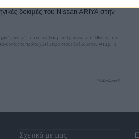
ηγικές δοκιμές του Nissan ARIYA στην
ηγικές δοκιμές του νέου ηλεκτρικού μοντέλου της Nissan, του
διανύοντας τα πρώτα χιλιόμετρα στους δρόμους του Atsugi. Το...
Σελίδα 4 από 5
Σχετικά με μας
Ε