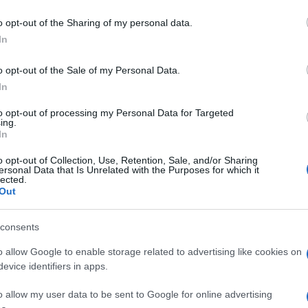
o opt-out of the Sharing of my personal data.
 στα τέλη καλοκαιριού νέα γκάμα και τεχνολογίες
In
σσοντας την πορεία της προς ένα βιώσιμο μέλλον και
ς...
o opt-out of the Sale of my Personal Data.
In
to opt-out of processing my Personal Data for Targeted
χιτεκτονική των επερχόμενων EV της
ing.
In
o opt-out of Collection, Use, Retention, Sale, and/or Sharing
ersonal Data that Is Unrelated with the Purposes for which it
 λεπτομερώς την αρχιτεκτονική των επερχόμενων ηλεκτρικών
lected.
MF-EV, μια πλατφόρμα του μέλλοντος Η Nissan προσφέρει μια
Out
νω στην...
consents
 Νορβηγία την παγκόσμια ημέρα EV
o allow Google to enable storage related to advertising like cookies on
evice identifiers in apps.
ην Παγκόσμια Ημέρα EV, ξεκινώντας τις προ-παραγγελίες του
o allow my user data to be sent to Google for online advertising
Νορβηγία στις 9 Σεπτεμβρίου. Το νέο κεφάλαιο στο ταξίδι της