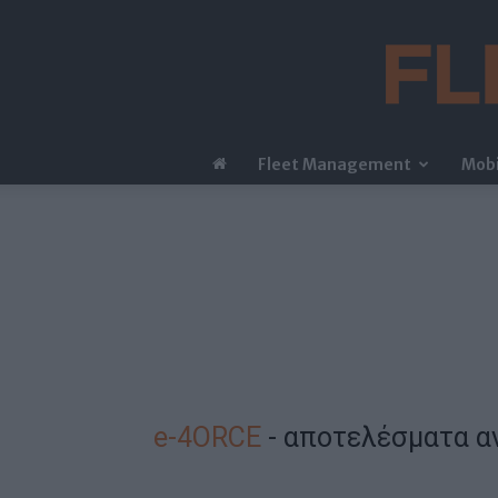
Fleet Management
Mobi
e-4ORCE
-
αποτελέσματα α