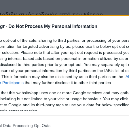
 Ταξιδιωτικός Οδηγός από την Nissan
gr -
Do Not Process My Personal Information
ικός Οδηγός (Electric Travel Guide) είναι ένα νέο εργαλείο που
α να βοηθήσει τους ταξιδιώτες παγκοσμίως να απολαμβάνουν
to opt-out of the sale, sharing to third parties, or processing of your per
formation for targeted advertising by us, please use the below opt-out s
r selection. Please note that after your opt-out request is processed y
eing interest-based ads based on personal information utilized by us or
disclosed to third parties prior to your opt-out. You may separately opt-
ya από τον Βόρειο στον Νότιο Πόλο
losure of your personal information by third parties on the IAB’s list of
. This information may also be disclosed by us to third parties on the
IA
Participants
that may further disclose it to other third parties.
Nissan Ariya θα ξεκινήσει την πρώτη παγκόσμια αποστολή από
 Πόλο, σε μια οδηγική περιπέτεια, με πάνω από...
 that this website/app uses one or more Google services and may gath
including but not limited to your visit or usage behaviour. You may click 
 to Google and its third-party tags to use your data for below specifi
ogle consent section.
κάμα και τεχνολογίες ηλεκτροκίνησης
l Data Processing Opt Outs