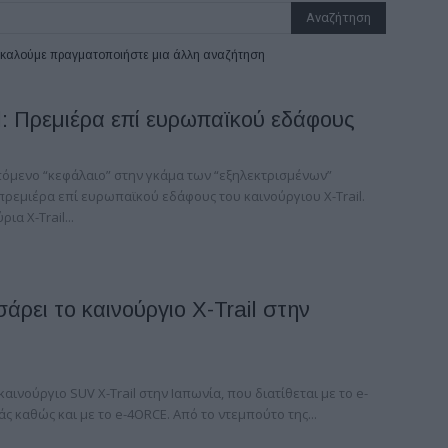
ρακαλούμε πραγματοποιήστε μια άλλη αναζήτηση
l: Πρεμιέρα επί ευρωπαϊκού εδάφους
επόμενο “κεφάλαιο” στην γκάμα των “εξηλεκτρισμένων”
 πρεμιέρα επί ευρωπαϊκού εδάφους του καινούργιου X-Trail.
α X-Trail...
άρει το καινούργιο X-Trail στην
καινούργιο SUV X-Trail στην Ιαπωνία, που διατίθεται με το e-
 καθώς και με το e-4ORCE. Από το ντεμπούτο της...