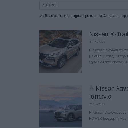
Αν δεν είστε ευχαριστημένοι με τα αποτελέσματα, πα
Nissan X-Trai
07/09/2022
Η Nissan ανοίγει το 
μοντέλων της, με την
Σχεδόν επτά εκατομμύρι
Η Nissan λανσ
Ιαπωνία
21/07/2022
Η Nissan λανσάρει το 
POWER δεύτερης γενιάς