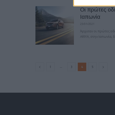
Οι πρώτες οδ
Ιαπωνία
23/01/2021
Άρχισαν οι πρώτες οδ
ARIYA, στην Ιαπωνία, 
...
1
3
4
5