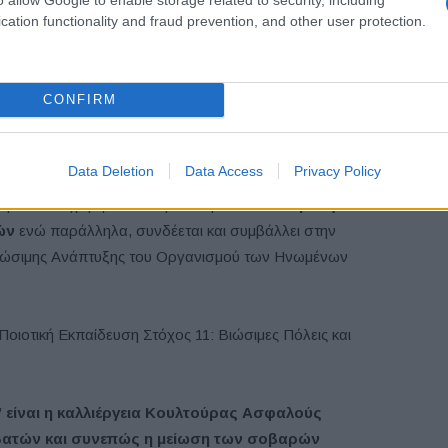
cation functionality and fraud prevention, and other user protection.
ifornia Superbike School, Ιδρυτής Σχολής
κης, Δημοσιογράφος – Ανταποκριτής Formula 1,
CONFIRM
τής Αθλητικής Δημοσιογραφίας, Ανώτερη Σχολή
Data Deletion
Data Access
Privacy Policy
Ομίλου Επιχειρήσεων Σαρακάκη τελεί
υπό την αιγίδα
ών
ενώ παράλληλα, συνδέεται και συμβάλλει στην
ώσιμης Ανάπτυξης του Οργανισμού των Ηνωμένων
 Ποιοτική Εκπαίδευση Στόχος 11: Βιώσιμες Πόλεις και
” είναι η καλλιέργεια Κουλτούρας Ασφαλούς
αβατών και συνεπώς η μείωση των σοβαρών