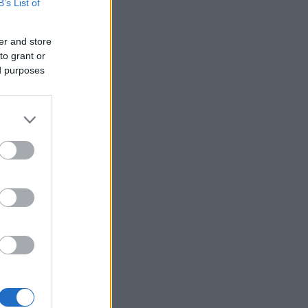
B’s List of
er and store
to grant or
ed purposes