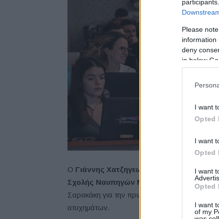
participants
Downstream 
Please note
information 
deny consent
in below Go
Persona
I want t
Opted 
I want t
Opted 
Ο
Γιάννης Χατζηγεωργίου, Πρύτανης
Εθν
I want 
Advertis
Σχολής Ναυπηγών Μηχανολόγων Μηχανι
Opted 
Σαρακάκη για την πρωτοβουλία και τόνισε τη
I want t
ατυχημάτων.
of my P
was col