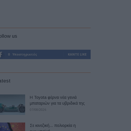
ollow us
0
Υποστηρικτές
ΚΆΝΤΕ LIKE
atest
Η Toyota φέρνει νέα γενιά
μπαταριών για τα υβριδικά της
07/08/2026
Σε κινεζική… πολιορκία η