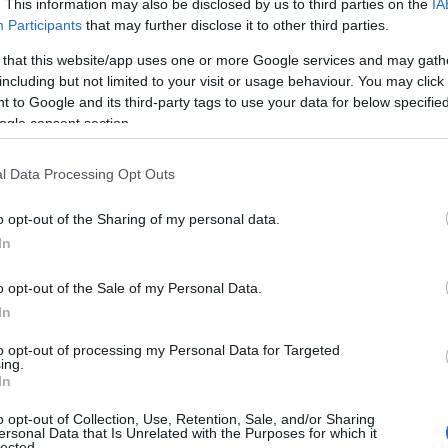
. This information may also be disclosed by us to third parties on the
IA
Participants
that may further disclose it to other third parties.
 that this website/app uses one or more Google services and may gath
including but not limited to your visit or usage behaviour. You may click 
 to Google and its third-party tags to use your data for below specifi
ogle consent section.
l Data Processing Opt Outs
o opt-out of the Sharing of my personal data.
In
o opt-out of the Sale of my Personal Data.
In
ικού Μετσόβιου Πολυτεχνείου και Καθηγητής της
to opt-out of processing my Personal Data for Targeted
ing.
κών (ΣΝΜΜ) ΕΜΠ
συνεχάρη τον Όμιλο Επιχειρήσεων
In
 σημασία της ατομικής ευθύνης στη μείωση των τροχαίων
o opt-out of Collection, Use, Retention, Sale, and/or Sharing
ersonal Data that Is Unrelated with the Purposes for which it
lected.