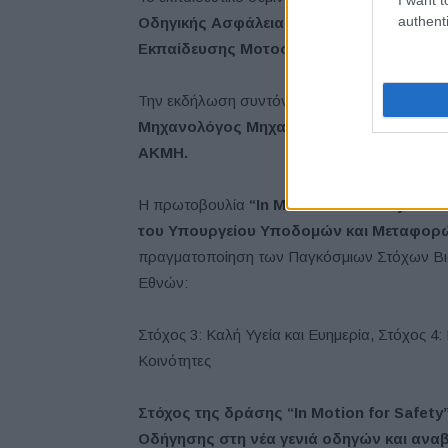
authenti
Οδηγικής Ασφάλειας Μοτοσυκλετιστών Cal
Εκπαίδευσης Μοτοσυκλέτας City Art.
Την εκδήλωση συντόνισε ο
Τάκης Πουρναρά
Μηχανολόγος Μηχανικός ΕΜΠ και Καθηγη
ΑΚΜΗ.
H πρωτοβουλία
“In Motion for Safety”
του 
του Υπουργείου Υποδομών και Μεταφορ
πραγματοποίηση των Παγκόσμιων Στόχων Βι
Εθνών:
Στόχος 3: Καλή Υγεία και Ευημερία, Στόχος 4:
Κοινότητες
Στόχος της δράσης “In Motion for Safety
Οδήγησης στη νέα γενιά οδηγών και αν