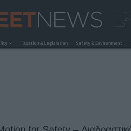
lity
Taxation & Legislation
Safety & Environment
FleetNews
tion for Safety – Διαδραστικ