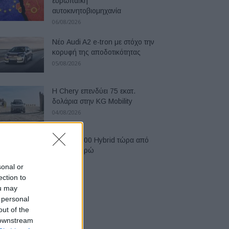
ευρωπαϊκή
αυτοκινητοβιομηχανία
06/08/2026
Νέο Audi A2 e-tron με στόχο την
κορυφή της αποδοτικότητας
05/08/2026
Η Chery επενδύει 75 εκατ.
δολάρια στην KG Mobility
04/08/2026
Το FIAT 500 Hybrid τώρα από
18.990 ευρώ
04/08/2026
sonal or
ection to
ou may
 personal
out of the
 downstream