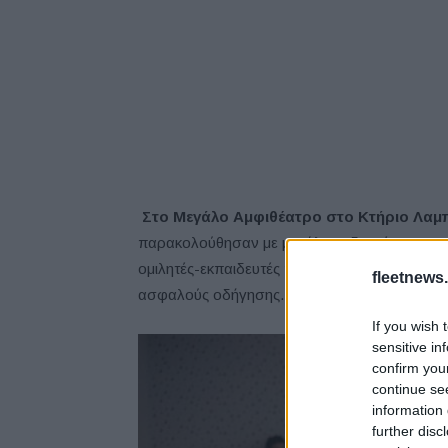
Στο Μεγάλο Αμφιθέατρο στο Κτήριο Λαμ
παρακολούθησαν με μεγάλο ενδιαφέρον και σ
ομιλητές-εκπαιδευτές που ανέλαβαν την παρ
fleetnews.
ασφαλούς οδήγησης.
If you wish 
sensitive in
confirm you
continue se
information 
further disc