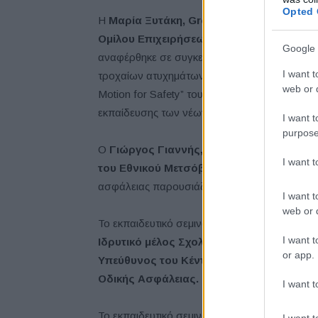
Opted 
Η
Μαρία Ξυτάκη, Group Corporate Affair
Ομίλου Επιχειρήσεων Σαρακάκη,
ευχαρίστη
Google 
αναφέρθηκε σε συγκεκριμένα στατιστικά στοι
I want t
τροχαίων ατυχημάτων και των νεκρών στη χώρ
web or d
Motion for Safety” του Ομίλου Επιχειρήσεων 
εκπαίδευσης των νέων, να σωθούν ανθρώπιν
I want t
purpose
Ο
Γιώργος Γιαννής, Καθηγητής και Διευ
I want 
του Εθνικού Μετσόβιου Πολυτεχνείου
αναφ
ασφάλειας παρουσιάζοντας χρήσιμα στοιχεία κ
I want t
web or d
Το εκπαιδευτικό σεμινάριο οδηγών αυτοκινή
I want t
Ιδρυτικό μέλος Σχολής Οδικής Συμπεριφο
or app.
Υπεύθυνος του Κέντρου Διαχείρισης Κυκλ
Οδικής Ασφάλειας.
I want t
Το εκπαιδευτικό σεμινάριο οδηγών μοτοσυκλ
I want t