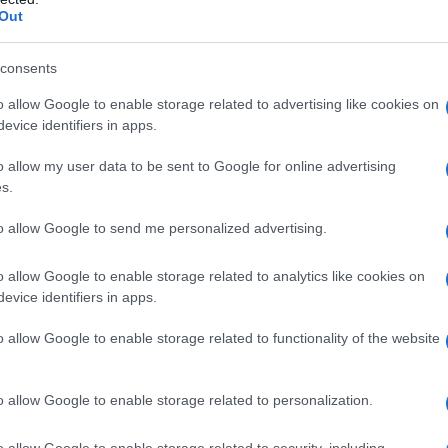
Out
s, Communications and ESG Senior Manager του
σε το Εθνικό Μετσόβιο Πολυτεχνείο για τη φιλοξενία και
consents
χεία του 2024-2025 όσον αφορά την αύξηση των
o allow Google to enable storage related to advertising like cookies on
α μας και τόνισε πως στόχος της πρωτοβουλίας “In
evice identifiers in apps.
Σαρακάκη είναι, μέσω της ευαισθητοποίησης και της
ες ζωές.
o allow my user data to be sent to Google for online advertising
s.
θυντής του Εργαστηρίου Κυκλοφοριακής Τεχνικής
to allow Google to send me personalized advertising.
έρθηκε στις σύγχρονες προκλήσεις της οδικής
αι αιτίες οδικών ατυχημάτων.
o allow Google to enable storage related to analytics like cookies on
evice identifiers in apps.
των ανέλαβε ο
Κωνσταντίνος Μαρκουίζος Ιαβέρης –
o allow Google to enable storage related to functionality of the website
ράς «Ιαβέρης», Αντιπεριφερειάρχης Αττικής,
οφορίας και Μελετών και Εντεταλμένος στα θέματα
o allow Google to enable storage related to personalization.
ετών ανέλαβε ο
Σπύρος Κούτρας – Εκπαιδευτής
o allow Google to enable storage related to security, including