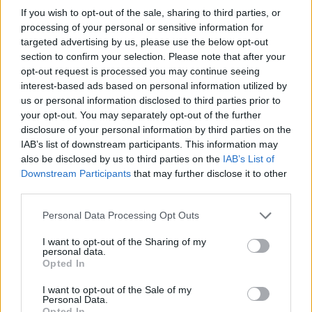
If you wish to opt-out of the sale, sharing to third parties, or
processing of your personal or sensitive information for
targeted advertising by us, please use the below opt-out
section to confirm your selection. Please note that after your
opt-out request is processed you may continue seeing
VW: Η δύσκολη εξίσωση
της αναδιάρθρωσης
interest-based ads based on personal information utilized by
us or personal information disclosed to third parties prior to
Alpha Bank: Για πρώτη φορά
your opt-out. You may separately opt-out of the further
το Αρχαίο Θέατρο
disclosure of your personal information by third parties on the
Επιδαύρου άνοιξε τις πύλες
IAB’s list of downstream participants. This information may
του σε όλους
also be disclosed by us to third parties on the
IAB’s List of
Downstream Participants
that may further disclose it to other
third parties.
Please note that this website/app uses one or more Google
Personal Data Processing Opt Outs
services and may gather and store information including but
ESG Report 2025: Πώς η ΑΒ Βασιλόπουλος μετατρέπει τη
not limited to your visit or usage behaviour. You may click to
I want to opt-out of the Sharing of my
βιωσιμότητα σε καθημερινή πράξη
personal data.
grant or deny consent to Google and its third-party tags to
Opted In
use your data for below specified purposes in below Google
consent section.
I want to opt-out of the Sale of my
Personal Data.
Opted In