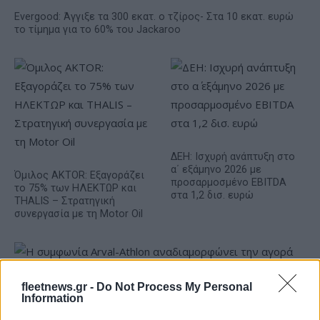
Evergood: Άγγιξε τα 300 εκατ. ο τζίρος- Στα 10 εκατ. ευρώ
το τίμημα για το 60% του Jackaroo
ΔΕΗ: Ισχυρή ανάπτυξη στο
α΄ εξάμηνο 2026 με
Όμιλος AKTOR: Εξαγοράζει
προσαρμοσμένο EBITDA
το 75% των ΗΛΕΚΤΩΡ και
στα 1,2 δισ. ευρώ
THALIS – Στρατηγική
συνεργασία με τη Motor Oil
fleetnews.gr -
Do Not Process My Personal
Information
Η συμφωνία Arval-Athlon αναδιαμορφώνει την αγορά leasing