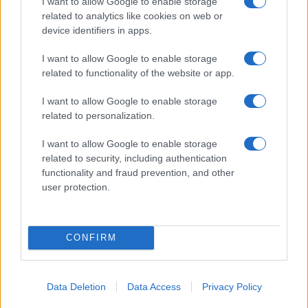
I want to allow Google to enable storage
ΠΑΡΟΜΟΙΑ ΑΡΘΡΑ
related to analytics like cookies on web or
device identifiers in apps.
ΠΕΡΙΣΣΟΤΕΡΑ ΑΠΟ ΤΟΝ ΔΗΜΙΟΥΡΓΟ
I want to allow Google to enable storage
related to functionality of the website or app.
Η Chery επενδύει 75 εκατ. δολάρια
στην KG Mobility
I want to allow Google to enable storage
related to personalization.
Manufacturers
I want to allow Google to enable storage
VW: Η δύσκολη εξίσωση της
related to security, including authentication
αναδιάρθρωσης
functionality and fraud prevention, and other
Manufacturers
user protection.
Ford: Θέμα χρόνου η είσοδος των
Κινέζων στις ΗΠΑ
CONFIRM
Manufacturers
BMW Group: Δύσκολο β’ τρίμηνο εν
Data Deletion
Data Access
Privacy Policy
μέσω έντονου ανταγωνισμού