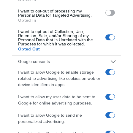
Stoiximan: «Πού ήσουν;» στις μεγάλες στιγμές του
I want to opt-out of processing my
Ολυμπιακού
Personal Data for Targeted Advertising.
Opted In
I want to opt-out of Collection, Use,
Retention, Sale, and/or Sharing of my
Personal Data that Is Unrelated with the
Purposes for which it was collected.
ΕΤΙΚΕΤΕΣ
Bugatti Rimac
Porsche
Rimac
Opted Out
Google consents
I want to allow Google to enable storage
related to advertising like cookies on web or
device identifiers in apps.
I want to allow my user data to be sent to
Προηγούμενο άρθρο
Επόμενο άρθρο
Google for online advertising purposes.
ACEA: Ουσιαστικά κίνητρα το
DS Smith – Jaguar Land Rover:
«κλειδί» για το CO2
Επέκταση της συνεργασίας
I want to allow Google to send me
personalized advertising.