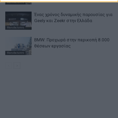
Manufacturers
Ένας χρόνος δυναμικής παρουσίας για
Geely και Zeekr στην Ελλάδα
Manufacturers
BMW: Προχωρά στην περικοπή 8.000
θέσεων εργασίας
Manufacturers