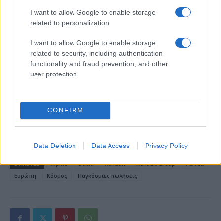
I want to allow Google to enable storage
related to personalization.
18η συνεχόμενη χρονιά για τον ΟΤΕ στη διεθνή σειρά
δεικτών FTSE4Good
I want to allow Google to enable storage
related to security, including authentication
functionality and fraud prevention, and other
user protection.
Alpha Bank: Για πρώτη φορά το Αρχαίο Θέατρο Επιδαύρου
CONFIRM
άνοιξε τις πύλες του σε όλους
Data Deletion
Data Access
Privacy Policy
ΕΤΙΚΕΤΕΣ
Alpine
Dacia
Renault
Renault Group
Γαλλία
Ευρώπη
Κόσμος
Παγκόσμιες πωλήσεις