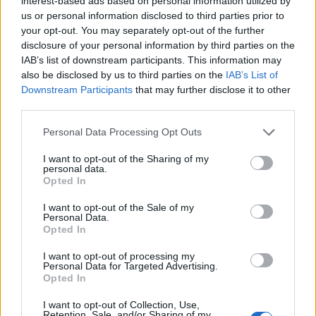
interest-based ads based on personal information utilized by
us or personal information disclosed to third parties prior to
Εθνική Κορασίδων: Νίκησε
με 74-65 τη Δανία και παίζει
your opt-out. You may separately opt-out of the further
ημιτελικό με τη Νορβηγία
disclosure of your personal information by third parties on the
IAB’s list of downstream participants. This information may
also be disclosed by us to third parties on the
IAB’s List of
Downstream Participants
that may further disclose it to other
third parties.
Please note that this website/app uses one or more Google
Ελληνική Αναπτυξιακή Τράπεζα: Με «προίκα» 2 δισ. ευρώ
Personal Data Processing Opt Outs
ανοίγει δρόμο για δάνεια έως 5 δισ. σε μικρομεσαίες
services and may gather and store information including but
not limited to your visit or usage behaviour. You may click to
I want to opt-out of the Sharing of my
personal data.
grant or deny consent to Google and its third-party tags to
Opted In
use your data for below specified purposes in below Google
consent section.
I want to opt-out of the Sale of my
Personal Data.
Opted In
I want to opt-out of processing my
Personal Data for Targeted Advertising.
Opted In
Β.Σ. Καρούλιας: Τζίρος 98,7
Deloitte Ελλάδος:
εκατ. ευρώ και αύξηση
Χρηματοοικονομικός
I want to opt-out of Collection, Use,
κερδών 57% - Τα νέα
σύμβουλος της ΔΕΗ για την
Retention, Sale, and/or Sharing of my