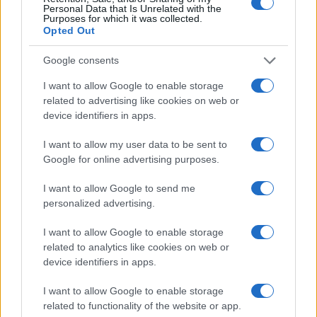
Personal Data that Is Unrelated with the
στοιχήματα σε low & non
είσοδο στην πολωνική
Purposes for which it was collected.
alcohol
αγορά ενέργειας
Opted Out
Google consents
I want to allow Google to enable storage
Η Chery επενδύει 75 εκατ. δολάρια στην KG Mobility
related to advertising like cookies on web or
device identifiers in apps.
I want to allow my user data to be sent to
Google for online advertising purposes.
Το FIAT 500 Hybrid τώρα
I want to allow Google to send me
από 18.990 ευρώ
personalized advertising.
I want to allow Google to enable storage
Ατρόμητος και Novibet
related to analytics like cookies on web or
συνεχίζουν μαζί: Ανανέωση
device identifiers in apps.
της συνεργασίας τους μέχρι
το 2028
I want to allow Google to enable storage
related to functionality of the website or app.