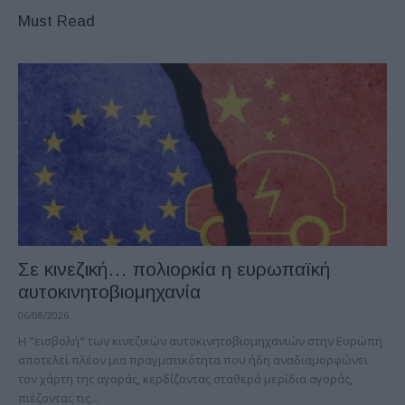
Must Read
Σε κινεζική… πολιορκία η ευρωπαϊκή
αυτοκινητοβιομηχανία
06/08/2026
Η "εισβολή" των κινεζικών αυτοκινητοβιομηχανιών στην Ευρώπη
αποτελεί πλέον μια πραγματικότητα που ήδη αναδιαμορφώνει
τον χάρτη της αγοράς, κερδίζοντας σταθερά μερίδια αγοράς,
πιέζοντας τις...