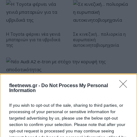
Η Toyota φέρνει νέα γενιά
Σε κινεζική… πολιορκία η
μπαταριών για τα υβριδικά
ευρωπαϊκή
της
αυτοκινητοβιομηχανία
Νέο Audi A2 e-tron με στόχο την κορυφή της
fleetnews.gr -
Do Not Process My Personal
αποδοτικότητας
Information
If you wish to opt-out of the sale, sharing to third parties, or
processing of your personal or sensitive information for
targeted advertising by us, please use the below opt-out
section to confirm your selection. Please note that after your
Σασλόγλου: «Ξεχνάμε ό,τι
opt-out request is processed you may continue seeing
έγινε και προχωράμε»