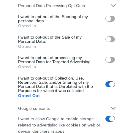
Please note that this website/app uses one or more Google
το Αρχαίο Θέατρο
Personal Data Processing Opt Outs
Επιδαύρου άνοιξε τις πύλες
services and may gather and store information including but
του σε όλους
not limited to your visit or usage behaviour. You may click to
I want to opt-out of the Sharing of my
personal data.
grant or deny consent to Google and its third-party tags to
Opted In
use your data for below specified purposes in below Google
consent section.
I want to opt-out of the Sale of my
Personal Data.
Opted In
ESG Report 2025: Πώς η ΑΒ Βασιλόπουλος μετατρέπει τη
I want to opt-out of processing my
βιωσιμότητα σε καθημερινή πράξη
Personal Data for Targeted Advertising.
Opted In
I want to opt-out of Collection, Use,
Retention, Sale, and/or Sharing of my
Personal Data that Is Unrelated with the
Purposes for which it was collected.
Stoiximan: «Πού ήσουν;» στις μεγάλες στιγμές του
Opted Out
Ολυμπιακού
Google consents
I want to allow Google to enable storage
related to advertising like cookies on web or
device identifiers in apps.
ΕΤΙΚΕΤΕΣ
Honda
Αδελφοί Σαρακάκη