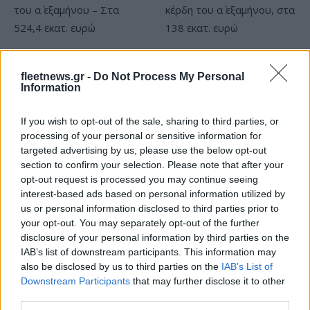
Coca-Cola HBC: Άνοδος
Cenergy Holdings: Άνοδος
11,4% στα καθαρά κέρδη
45% στα καθαρά κέρδη του
fleetnews.gr -
Do Not Process My Personal
του α΄ εξαμήνου – Στα 524,4
α΄ εξαμήνου, στα 138 εκατ.
Information
εκατ. ευρώ
ευρώ
If you wish to opt-out of the sale, sharing to third parties, or
processing of your personal or sensitive information for
targeted advertising by us, please use the below opt-out
section to confirm your selection. Please note that after your
opt-out request is processed you may continue seeing
Η συμφωνία Arval-Athlon αναδιαμορφώνει την αγορά leasing
interest-based ads based on personal information utilized by
us or personal information disclosed to third parties prior to
your opt-out. You may separately opt-out of the further
disclosure of your personal information by third parties on the
IAB’s list of downstream participants. This information may
also be disclosed by us to third parties on the
IAB’s List of
VW: Η δύσκολη εξίσωση
Downstream Participants
that may further disclose it to other
της αναδιάρθρωσης
third parties.
Alpha Bank: Για πρώτη φορά