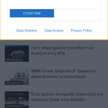
Η Chery επενδύει 75 εκατ. δολάρια
στην KG Mobility
CONFIRM
Manufacturers
VW: Η δύσκολη εξίσωση της
αναδιάρθρωσης
Data Deletion
Data Access
Privacy Policy
Manufacturers
Ford: Θέμα χρόνου η είσοδος των
Κινέζων στις ΗΠΑ
Manufacturers
BMW Group: Δύσκολο β’ τρίμηνο εν
μέσω έντονου ανταγωνισμού
Manufacturers
Ένας χρόνος δυναμικής παρουσίας για
Geely και Zeekr στην Ελλάδα
Manufacturers