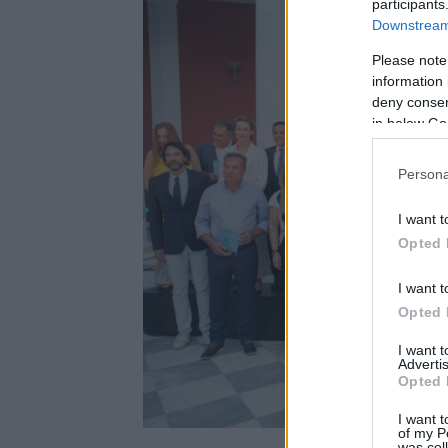
participants
Downstream 
Please note
information 
deny consent
in below Go
Persona
I want t
Opted 
I want t
Opted 
I want 
Advertis
Opted 
I want t
of my P
was col