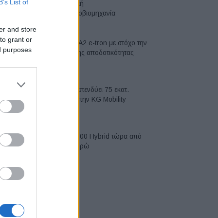
B’s List of
ευρωπαϊκή
αυτοκινητοβιομηχανία
06/08/2026
er and store
to grant or
Νέο Audi A2 e-tron με στόχο την
ed purposes
κορυφή της αποδοτικότητας
05/08/2026
Η Chery επενδύει 75 εκατ.
δολάρια στην KG Mobility
04/08/2026
Το FIAT 500 Hybrid τώρα από
18.990 ευρώ
04/08/2026