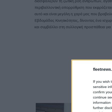
διασφαλίζουν τη ζωτική ροή ανθρώπων, αγα
περιβαλλοντική απορρύθμιση που εκφράζεται με
αυτό και είναι μεγάλη η χαρά μας που βραβεύ
Εβδομάδας Κινητικότητας, δίνοντας ένα ισχυρ
και συμβάλλει στη συλλογική προσπάθεια για
fleetnews.
If you wish 
sensitive in
confirm you
continue se
information 
further disc