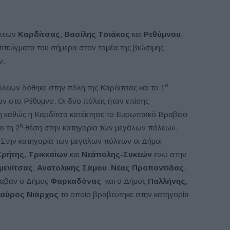
λεων
Καρδίτσας
,
Βασίλης Τσιάκος
και
Ρεθύμνου
,
τεύγματα του σήμερα στον τομέα της βιώσιμης
ν.
ο
λεων δόθηκε στην πόλη της Καρδίτσας και το 1
 στο Ρέθυμνο. Οι δυο πόλεις ήταν επίσης
η καθώς η Καρδίτσα κατέκτησε το Ευρωπαϊκό Βραβείο
η
ο τη 2
θέση στην κατηγορία των μεγάλων πόλεων.
 Στην κατηγορία των μεγάλων πόλεων οι Δήμοι
Κρήτης
,
Τρικκαίων
και
Νεάπολης-Συκεών
ενώ στην
μενίτσας
,
Ανατολικής Σάμου
,
Νέας Προποντίδας
,
 έλαβαν ο Δήμος
Φαρκαδόνας
και ο Δήμος
Παλλήνης
,
ταύρος Νιάρχος
το οποίο βραβεύτηκε στην κατηγορία