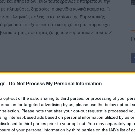
θών και υπηρεσιών, ενώ ταυτοχρόνως αποτρέπουν την
 πλημμύρες, ξηρασίες, ή αιφνίδια κυνικά καύματα. Γι’
ονται ελληνικές πόλεις στο πλαίσιο της Ευρωπαϊκής
ό μήνυμα στο εξωτερικό ότι και η χώρα μας συμμετέχει
 βελτίωση της ποιότητας ζωής των ευρωπαίων πολιτών”.
F
gr -
Do Not Process My Personal Information
L
to opt-out of the sale, sharing to third parties, or processing of your per
formation for targeted advertising by us, please use the below opt-out s
r selection. Please note that after your opt-out request is processed y
eing interest-based ads based on personal information utilized by us or
disclosed to third parties prior to your opt-out. You may separately opt-
losure of your personal information by third parties on the IAB’s list of