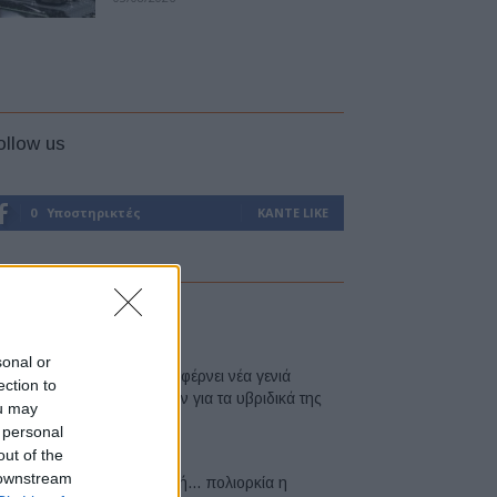
ollow us
0
Υποστηρικτές
ΚΆΝΤΕ LIKE
atest
sonal or
Η Toyota φέρνει νέα γενιά
ection to
μπαταριών για τα υβριδικά της
ou may
07/08/2026
 personal
out of the
 downstream
Σε κινεζική… πολιορκία η