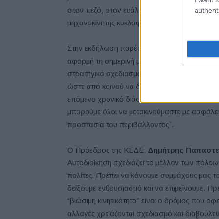
στον πεζό, στον ευάλωτο χρήστη, στον ποδηλ
authenti
μηχανοκίνητης κυκλοφορίας”.
Στην εκδήλωση παρέστη ο Περιφερειάρχης Ατ
αφορμή τη σημερινή μέρα μας δίνεται η δυνα
στρατηγικό σχεδιασμό και το όραμά της Περιφ
ώστε από κοινού να δημιουργήσουμε μια αμφ
επόμενο χρονικό διάστημα να έχουμε την Αττι
μπορούμε όλοι να μετακινούμαστε με ασφάλει
προστασία του περιβάλλοντος”.
Ο Πρόεδρος της ΚΕΔΕ,
Δημήτρης Παπαστε
Αυτοδιοίκηση σχεδιάζει το μέλλον των πόλεων
πολίτες. Πρέπει να κάνουμε συμμάχους μας του
δείξουμε ενθουσιασμό και να επιμείνουμε. Πρ
“βιώσιμη κινητικότητα” είναι ο δρόμος που ο
αλλαγές χρειάζονται σχεδιασμό και διαβούλε