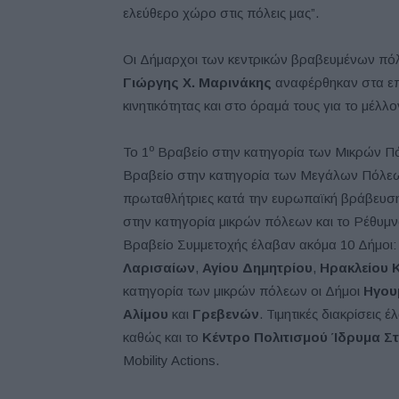
ελεύθερο χώρο στις πόλεις μας”.
Οι Δήμαρχοι των κεντρικών βραβευμένων πό
Γιώργης Χ. Μαρινάκης
αναφέρθηκαν στα επι
κινητικότητας και στο όραμά τους για το μέλλο
ο
Το 1
Βραβείο στην κατηγορία των Μικρών Πό
Βραβείο στην κατηγορία των Μεγάλων Πόλεων
πρωταθλήτριες κατά την ευρωπαϊκή βράβευσ
στην κατηγορία μικρών πόλεων και το Ρέθυμν
Βραβείο Συμμετοχής έλαβαν ακόμα 10 Δήμοι:
Λαρισαίων
,
Αγίου Δημητρίου
,
Ηρακλείου 
κατηγορία των μικρών πόλεων οι Δήμοι
Ηγου
Αλίμου
και
Γρεβενών
. Τιμητικές διακρίσεις
καθώς και το
Κέντρο Πολιτισμού Ίδρυμα Σ
Mobility Actions.