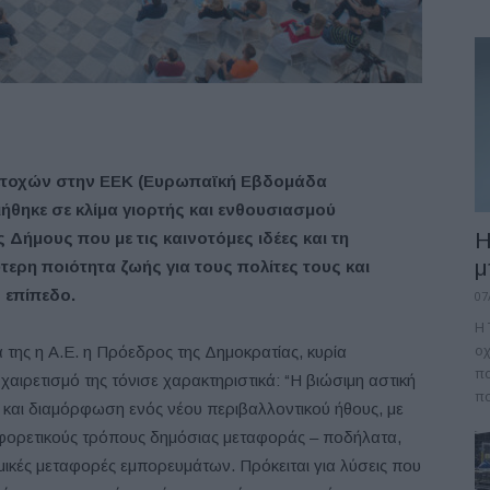
ετοχών στην ΕΕΚ (Ευρωπαϊκή Εβδομάδα
ήθηκε σε κλίμα γιορτής και ενθουσιασμού
Η
Δήμους που με τις καινοτόμες ιδέες και τη
μ
ερη ποιότητα ζωής για τους πολίτες τους και
 επίπεδο.
07
Η 
οχ
 της η Α.Ε. η Πρόεδρος της Δημοκρατίας, κυρία
πο
 χαιρετισμό της τόνισε χαρακτηριστικά: “H βιώσιμη αστική
πα
ας και διαμόρφωση ενός νέου περιβαλλοντικού ήθους, με
αφορετικούς τρόπους δημόσιας μεταφοράς – ποδήλατα,
ικές μεταφορές εμπορευμάτων. Πρόκειται για λύσεις που