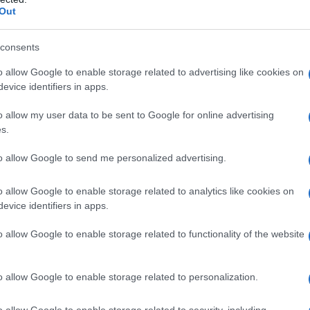
Out
ό τον Υπουργό Περιβάλλοντος & Ενέργειας,
Κωστή
ριμένα μέτρα που υιοθετεί η ελληνική κυβέρνηση για τη
consents
μο έργο. Εκφράζοντας την ουσιαστική στήριξη της
o allow Google to enable storage related to advertising like cookies on
“Οι ραγδαίες αλλαγές στο φυσικό περιβάλλον λόγω της
evice identifiers in apps.
 αλλαγής επηρεάζουν και τις πόλεις μας και όσους ζούμε
ις και δρα. Είναι όμως κρίσιμη η συμμετοχή της κοινωνίας
o allow my user data to be sent to Google for online advertising
Αυτοδιοίκησης. Διότι τις πόλεις του μέλλοντος θα τις
s.
φώσουμε μαζί! Ελπίζω η σημερινή τελετή να ενθαρρύνει
to allow Google to send me personalized advertising.
χνάρια της Καρδίτσας και του Ρεθύμνου που βραβεύτηκαν
λλοντος και Ενέργειας θα σταθεί έμπρακτος αρωγός κάθε
o allow Google to enable storage related to analytics like cookies on
evice identifiers in apps.
o allow Google to enable storage related to functionality of the website
ωρικού Σχεδιασμού και Αστικού Περιβάλλοντος,
παθήσουμε, μέσα από όλα όσα θα σας παρουσιάσουμε
λαγή που έγινε στις πόλεις μας έστω και σε αυτό το πολύ
o allow Google to enable storage related to personalization.
τικότητας του 2019. Νομίζω ότι το στοίχημα για το
ος μία κινητικότητα η οποία θα δίνει προτεραιότητα
o allow Google to enable storage related to security, including