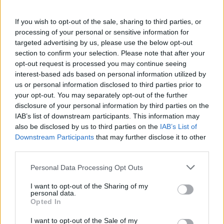
εξάμηνο, στα 4,3 δισ. ευρώ
– Στα 446 εκατ. ευρώ τα
EBITDA
If you wish to opt-out of the sale, sharing to third parties, or
processing of your personal or sensitive information for
targeted advertising by us, please use the below opt-out
section to confirm your selection. Please note that after your
opt-out request is processed you may continue seeing
interest-based ads based on personal information utilized by
Η συμφωνία Arval-Athlon αναδιαμορφώνει την αγορά leasing
us or personal information disclosed to third parties prior to
your opt-out. You may separately opt-out of the further
disclosure of your personal information by third parties on the
IAB’s list of downstream participants. This information may
also be disclosed by us to third parties on the
IAB’s List of
Downstream Participants
that may further disclose it to other
VW: Η δύσκολη εξίσωση
third parties.
της αναδιάρθρωσης
18η συνεχόμενη χρονιά για
Please note that this website/app uses one or more Google
Personal Data Processing Opt Outs
τον ΟΤΕ στη διεθνή σειρά
services and may gather and store information including but
δεικτών FTSE4Good
not limited to your visit or usage behaviour. You may click to
I want to opt-out of the Sharing of my
personal data.
grant or deny consent to Google and its third-party tags to
Opted In
use your data for below specified purposes in below Google
consent section.
I want to opt-out of the Sale of my