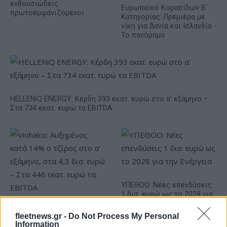
ενθουσιώδεις
Ευρωπαϊκό Κορασίδων Β'
πρωτοεμφανιζόμενοι
Κατηγορίας: Πρεμιέρα με
νίκη για Δανία και Ισλανδία -
Το πανόραμα
HELLENiQ ENERGY: Κέρδη 393 εκατ. ευρώ στο α' εξάμηνο –
Στα 734 εκατ. ευρώ τα EBITDA
ΥΠΕΘΟΟ: Νέες επενδύσεις
1 δισ. ευρώ ως το 2028 για
την Ενέργεια
Viohalco: Αυξημένος κατά
fleetnews.gr -
Do Not Process My Personal
14% ο τζίρος στο α'
Information