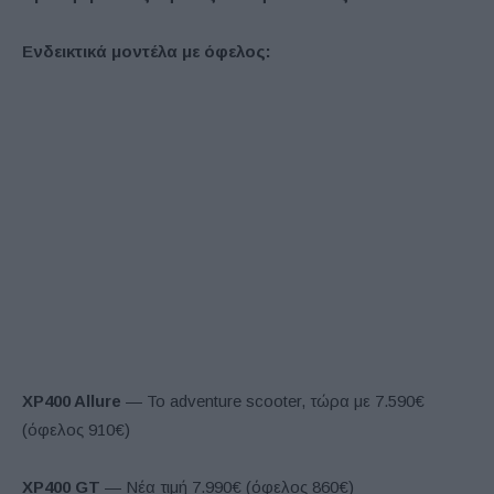
Ενδεικτικά μοντέλα με όφελος:
XP
400
Allure
— Το adventure scooter, τώρα με 7.590€
(όφελος 910€)
XP400 GT
— Νέα τιμή 7.990€ (όφελος 860€)