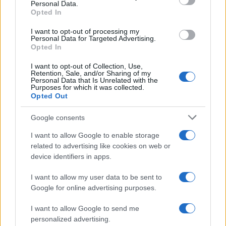
Personal Data.
Opted In
Alpha Bank: Για πρώτη φορά το Αρχαίο Θέατρο Επιδαύρου
άνοιξε τις πύλες του σε όλους
I want to opt-out of processing my
Personal Data for Targeted Advertising.
Opted In
I want to opt-out of Collection, Use,
Retention, Sale, and/or Sharing of my
Personal Data that Is Unrelated with the
Purposes for which it was collected.
ESG Report 2025: Πώς η ΑΒ Βασιλόπουλος μετατρέπει τη
Opted Out
βιωσιμότητα σε καθημερινή πράξη
Google consents
I want to allow Google to enable storage
related to advertising like cookies on web or
ΕΤΙΚΕΤΕΣ
Peugeot Motocycles
device identifiers in apps.
I want to allow my user data to be sent to
Google for online advertising purposes.
I want to allow Google to send me
personalized advertising.