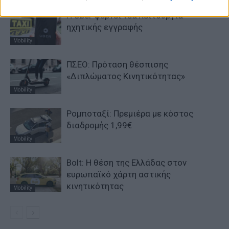
H Uber φέρνει νέα λειτουργία
ηχητικής εγγραφής
Mobility
ΠΣΕΟ: Πρόταση θέσπισης
«Διπλώματος Κινητικότητας»
Mobility
Ρομποταξί: Πρεμιέρα με κόστος
διαδρομής 1,99€
Mobility
Bolt: Η θέση της Ελλάδας στον
ευρωπαϊκό χάρτη αστικής
κινητικότητας
Mobility