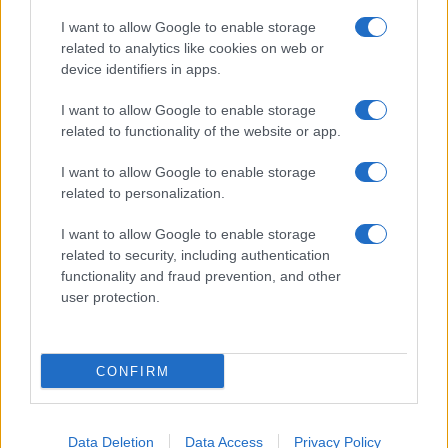
I want to allow Google to enable storage
Προηγούμενο άρθρο
Επόμενο άρθρο
related to analytics like cookies on web or
OMODA & JAECOO:
KIA EV3: Παγκόσμιο
device identifiers in apps.
Προνομιακές παραγγελίες
Αυτοκίνητο της Χρονιάς 2025
μέχρι 31 Μαΐου
I want to allow Google to enable storage
related to functionality of the website or app.
I want to allow Google to enable storage
ΠΑΡΟΜΟΙΑ ΑΡΘΡΑ
related to personalization.
ΠΕΡΙΣΣΟΤΕΡΑ ΑΠΟ ΤΟΝ ΔΗΜΙΟΥΡΓΟ
I want to allow Google to enable storage
related to security, including authentication
functionality and fraud prevention, and other
Το Πολυτεχνείο Κρήτης δημιούργησε
user protection.
εφαρμογή διαμοιρασμού διαδρομών
Mobility
CONFIRM
ΔΕΗ blue – Visa: Eπιβράβευση έως
18€ τον μήνα για τη φόρτιση EV
Mobility
Data Deletion
Data Access
Privacy Policy