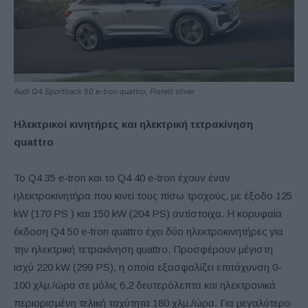
Audi Q4 Sportback 50 e-tron quattro, Florett silver
Ηλεκτρικοί κινητήρες και ηλεκτρική τετρακίνηση
quattro
Το Q4 35 e-tron και το Q4 40 e-tron έχουν έναν
ηλεκτροκινητήρα που κινεί τους πίσω τροχούς, με έξοδο 125
kW (170 PS ) και 150 kW (204 PS) αντίστοιχα. Η κορυφαία
έκδοση Q4 50 e-tron quattro έχει δύο ηλεκτροκινητήρες για
την ηλεκτρική τετρακίνηση quattro. Προσφέρουν μέγιστη
ισχύ 220 kW (299 PS), η οποία εξασφαλίζει επιτάχυνση 0-
100 χλμ./ώρα σε μόλις 6,2 δευτερόλεπτα και ηλεκτρονικά
περιορισμένη τελική ταχύτητα 180 χλμ./ώρα. Για μεγαλύτερο