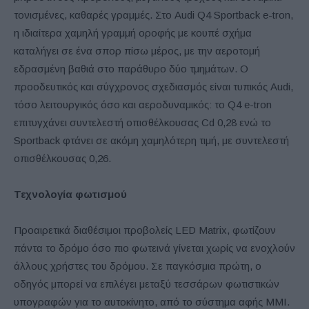
τονισμένες, καθαρές γραμμές. Στο Audi Q4 Sportback e-tron,
η ιδιαίτερα χαμηλή γραμμή οροφής με κουπέ σχήμα
καταλήγει σε ένα σπορ πίσω μέρος, με την αεροτομή
εδρασμένη βαθιά στο παράθυρο δύο τμημάτων. Ο
προοδευτικός και σύγχρονος σχεδιασμός είναι τυπικός Audi,
τόσο λειτουργικός όσο και αεροδυναμικός: το Q4 e-tron
επιτυγχάνει συντελεστή οπισθέλκουσας Cd 0,28 ενώ το
Sportback φτάνει σε ακόμη χαμηλότερη τιμή, με συντελεστή
οπισθέλκουσας 0,26.
Τεχνολογία φωτισμού
Προαιρετικά διαθέσιμοι προβολείς LED Matrix, φωτίζουν
πάντα το δρόμο όσο πιο φωτεινά γίνεται χωρίς να ενοχλούν
άλλους χρήστες του δρόμου. Σε παγκόσμια πρώτη, ο
οδηγός μπορεί να επιλέγει μεταξύ τεσσάρων φωτιστικών
υπογραφών για το αυτοκίνητο, από το σύστημα αφής MMI.