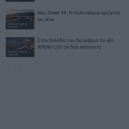
Νέο Zeekr 9X: Η πολυτέλεια ορίζεται
εκ νέου
Electric Cars &
Hybrids
Στην Ελλάδα τον Οκτώβριο το νέο
XPENG L03 σε δύο εκδόσεις
Electric Cars &
Hybrids