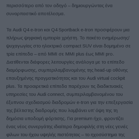
περισσότερο από τον οδηγό – δημιουργώντας ένα
συναρπαστικό αποτέλεσμα.
Τα Audi Q4 e-tron και Q4 Sportback e-tron προσφέρουν μια
πλήρως ψηφιακή εμπειρία χρήστη. Το πακέτο ενημέρωσης/
ψυχαγωγίας στο ηλεκτρικό compact SUV είναι δομημένο σε
τρία επίπεδα – από MMI σε MMI plus έως MMI pro.
Διατίθενται διάφορες λειτουργίες ανάλογα με το επίπεδο
διαμόρφωσης, συμπεριλαμβανομένης της head-up οθόνης
επαυξημένης πραγματικότητας και του Audi virtual cockpit
plus. Τα προαιρετικά επίπεδα παρέχουν τις διαδικτυακές
υπηρεσίες του Audi connect, συμπεριλαμβανομένου του
έξυπνου σχεδιασμού διαδρομών e-tron για την επεξεργασία
της βέλτιστης διαδρομής που λαμβάνει υπ’ όψη της τη
δημόσια υποδομή φόρτισης. Για premium ήχο, φροντίζει
ένας νέος συνεργάτης ιδιαίτερα δημοφιλής στη νέες γενιές
φίλων του ήχου υψηλής πιστότητας – το ηχοσύστημα της