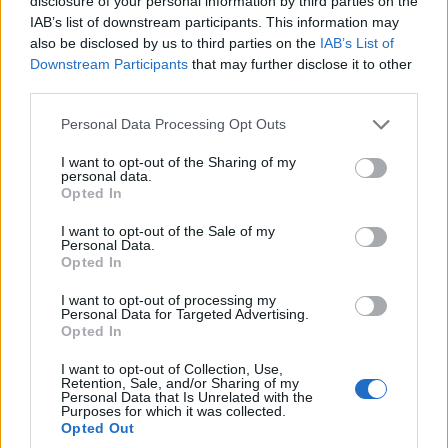
disclosure of your personal information by third parties on the
Προαιρετικά, η Audi θα παρέχει μια σπορ ανάρτηση για όλες
IAB’s list of downstream participants. This information may
τις εκδόσεις Q4 e-tron που χαμηλώνουν το αμάξωμα κατά
also be disclosed by us to third parties on the
IAB’s List of
15 χιλιοστά (στάνταρ χαρακτηριστικό στην S line). Επιπλέον,
Downstream Participants
that may further disclose it to other
μπορεί να εγκατασταθεί το σύστημα Audi drive select με
third parties.
διαφορετικά προφίλ οδήγησης (στάνταρ στο Sportback),
Please note that this website/app uses one or more Google
Personal Data Processing Opt Outs
όπως και το προοδευτικό τιμόνι, το οποίο λειτουργεί όλο και
services and may gather and store information including but
not limited to your visit or usage behaviour. You may click to
I want to opt-out of the Sharing of my
πιο άμεσα καθώς αυξάνεται η γωνία διεύθυνσης (ως
personal data.
grant or deny consent to Google and its third-party tags to
στάνταρ στα μοντέλα quattro). Η ανάρτηση με έλεγχο
Opted In
use your data for below specified purposes in below Google
απόσβεσης – μια επιλογή για όλες τις εκδόσεις κινητήρων –
consent section.
I want to opt-out of the Sale of my
παρέχει ακόμα πιο ευέλικτη εμπειρία οδήγησης. Οι ζάντες
Personal Data.
Opted In
από 19 έως 21 ίντσες χαρακτηρίζονται από διάφορα
αεροδυναμικά σχέδια – το σε μεγάλο βαθμό κλειστό σχέδιο
I want to opt-out of processing my
Personal Data for Targeted Advertising.
παίζει επίσης ρόλο στη βελτίωση της ενεργειακής
Opted In
κατανάλωσης.
I want to opt-out of Collection, Use,
Retention, Sale, and/or Sharing of my
Συστήματα υποβοήθησης
Personal Data that Is Unrelated with the
Purposes for which it was collected.
Opted Out