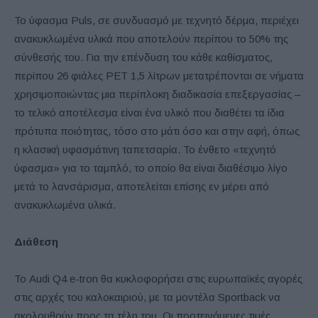
Το ύφασμα Puls, σε συνδυασμό με τεχνητό δέρμα, περιέχει
ανακυκλωμένα υλικά που αποτελούν περίπου το 50% της
σύνθεσής του. Για την επένδυση του κάθε καθίσματος,
περίπου 26 φιάλες PET 1,5 λίτρων μετατρέπονται σε νήματα
χρησιμοποιώντας μια περίπλοκη διαδικασία επεξεργασίας –
το τελικό αποτέλεσμα είναι ένα υλικό που διαθέτει τα ίδια
πρότυπα ποιότητας, τόσο στο μάτι όσο και στην αφή, όπως
η κλασική υφασμάτινη ταπετσαρία. Το ένθετο «τεχνητό
ύφασμα» για το ταμπλό, το οποίο θα είναι διαθέσιμο λίγο
μετά το λανσάρισμα, αποτελείται επίσης εν μέρει από
ανακυκλωμένα υλικά.
Διάθεση
Το Audi Q4 e-tron θα κυκλοφορήσει στις ευρωπαϊκές αγορές
στις αρχές του καλοκαιριού, με τα μοντέλα Sportback να
ακολουθούν προς τα τέλη του. Οι προτεινόμενες τιμές