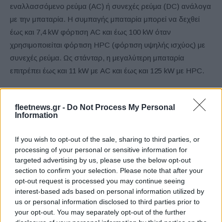
εναλλασσόμενο ρεύμα (AC) ή συνεχές ρεύμα (DC) ανάλογα
με την μπαταρία. Η συμπαγής μπαταρία μπορεί να δεχθεί
έως και 7,4 kW φόρτιση AC και έως 100 kW όταν
χρησιμοποιείται φόρτιση HPC (φόρτιση υψηλής ισχύος) με
συνεχές ρεύμα. Ως στάνταρ, η μεγαλύτερη μπαταρία
επιτρέπει έως και 11 kW με AC και έως και 125 kW με HPC.
Η μπαταρία υψηλής τάσης των Audi Q4 e-tron και Q4
fleetnews.gr -
Do Not Process My Personal
Sportback e-tron βρίσκεται τοποθετημένη μεταξύ των
Information
αξόνων, εξασφαλίζοντας χαμηλό κέντρο βάρους και
ισορροπημένη κατανομή μαζών. Τα συστήματα ελέγχου για
If you wish to opt-out of the sale, sharing to third parties, or
την κίνηση και την ανάρτηση συνεργάζονται στενά – η
processing of your personal or sensitive information for
targeted advertising by us, please use the below opt-out
οδήγηση των compact ηλεκτρικών SUV είναι ασφαλής,
section to confirm your selection. Please note that after your
σπορ και άνετη ταυτόχρονα.
opt-out request is processed you may continue seeing
interest-based ads based on personal information utilized by
Ανάρτηση
us or personal information disclosed to third parties prior to
your opt-out. You may separately opt-out of the further