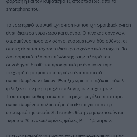
φόρτιση ή και τον κλιματισμό εξ αποστάσεως, από το
smartphone του.
Το εσωτερικό του Audi Q4 e-tron και του Q4 Sportback e-tron
είναι ιδιαίτερα ευρύχωρο και ευάερο. Ο πίνακας οργάνων,
στραμμένος προς τον οδηγό, ενσωματώνει δύο οθόνες, οι
οποίες είναι ταυτόχρονα ιδιαίτερα σχεδιαστικά στοιχεία. Το
διακοσμητικό πλαίσιο επένδυσης στην πλευρά του
συνοδηγού διατίθεται προαιρετικά με ένα καινοτόμο
«τεχνητό ύφασμα» που περιέχει ένα ποσοστό
ανακυκλωμένων υλικών. Ένα ξεχωριστό οριζόντιο πάνελ
φιλοξενεί τον μικρό μοχλό επιλογής των ταχυτήτων.
Ταπετσαρία καθισμάτων που περιέχει μεγάλες ποσότητες
ανακυκλωμένου πολυεστέρα διατίθεται για το σπορ
εσωτερικό της σειράς S. Για κάθε θέση χρησιμοποιούνται
περίπου 26 ανακυκλωμένες φιάλες PET 1,5 λίτρων.
Εντελώς καινούργιο είναι το πολυλειτουργικό τιμόνι με τις