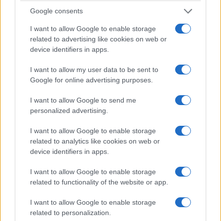
Τα compact ηλεκτρικά SUV διαθέτουν πολλά συστήματα
Google consents
υποβοήθησης οδηγού ως στάνταρ. Σε αυτά περιλαμβάνεται
το predictive efficiency assist (προγνωστική υποβοήθηση
I want to allow Google to enable storage
ενεργειακής απόδοσης), που υποστηρίζει ένα στυλ
related to advertising like cookies on web or
device identifiers in apps.
οδήγησης που βελτιστοποιεί την κατανάλωση ενέργειας. Τα
προαιρετικά συστήματα – όπως πολλά άλλα χαρακτηριστικά
I want to allow my user data to be sent to
εξοπλισμού – χωρίζονται σε πακέτα. Το αποκορύφωμα
Google for online advertising purposes.
αυτών είναι το adaptive cruise assist, το οποίο βοηθά τον
I want to allow Google to send me
οδηγό με διαμήκη και πλευρική καθοδήγηση σε ολόκληρο το
personalized advertising.
εύρος ταχύτητας, προσδίδοντας στοιχεία αυτόνομης
οδήγησης. Οι κάμερες surround view είναι μια εξαιρετικά
I want to allow Google to enable storage
related to analytics like cookies on web or
μεγάλη βοήθεια κατά την οδήγηση στην πόλη και κατά τη
device identifiers in apps.
στάθμευση.
I want to allow Google to enable storage
Βιωσιμότητα
related to functionality of the website or app.
I want to allow Google to enable storage
Η Audi κατασκευάζει τα Q4 e-tron και Q4 Sportback e-tron
related to personalization.
για τις αγορές της Ευρώπης και των Ηνωμένων Πολιτειών