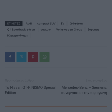
ΕΤΙΚΕΤΕΣ
Audi
compact SUV
EV
Q4 e-tron
Q4 Sportback e-tron
quattro
Volkswagen Group
Ευρώπη
Ηλεκτροκίνηση
Προηγούμενο άρθρο
Επόμενο άρθρο
Το Nissan GT-R NISMO Special
Mercedes-Benz – Siemens:
Edition
συνεργασία στην παραγωγή