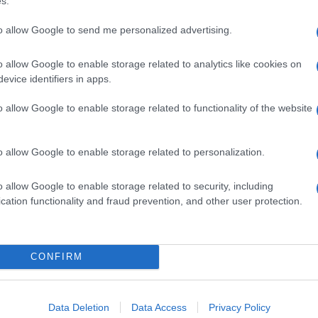
s.
ιού,...
to allow Google to send me personalized advertising.
o allow Google to enable storage related to analytics like cookies on
λής επενδυτικών σχέσεων στη
evice identifiers in apps.
o allow Google to enable storage related to functionality of the website
σε τον διορισμό του Charles Christman ως Επικεφαλής
Head of Investor Relations), με άμεση ισχύ και θα αναφέρεται
o allow Google to enable storage related to personalization.
o allow Google to enable storage related to security, including
cation functionality and fraud prevention, and other user protection.
σ. ευρώ για την Stellantis το 2025
ην πιο δύσκολη καμπή από τη δημιουργία της το 2021, όταν οι
CONFIRM
 Group ένωσαν δυνάμεις δημιουργώντας έναν...
Data Deletion
Data Access
Privacy Policy