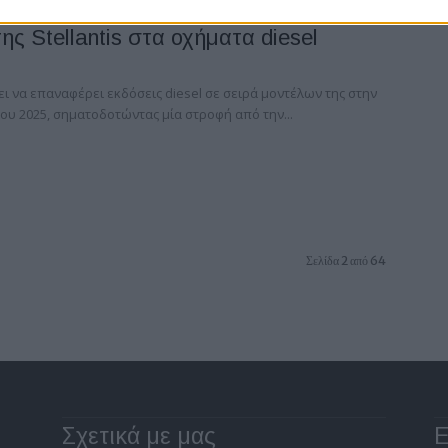
ης Stellantis στα οχήματα diesel
ίσει να επαναφέρει εκδόσεις diesel σε σειρά μοντέλων της στην
ου 2025, σηματοδοτώντας μία στροφή από την...
Σελίδα 2 από 64
Σχετικά με μας
Ε