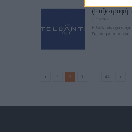
(Επί)στροφή τ
20/02/2026
Η Stellantis έχει αρχ
Ευρώπη από τα τέλη τ
...
1
2
3
64