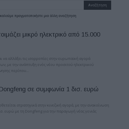
ρακαλούμε πραγματοποιήστε μια άλλη αναζήτηση
ετοιμάζει μικρό ηλεκτρικό από 15.000
ται να αλλάξει τις ισορροπίες στην ευρωπαϊκή αγορά
ων, με την ανάπτυξη ενός νέου προσιτού ηλεκτρικού
νησης περίπου...
ι Dongfeng σε συμφωνία 1 δισ. ευρώ
οθετείται στρατηγικά στην κινεζική αγορά, με την ανακοίνωση
σ. ευρώ με τη Dongfeng για την παραγωγή νέας γενιάς