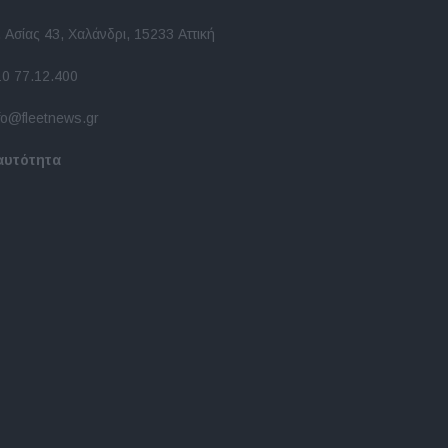
 Ασίας 43, Χαλάνδρι, 15233 Αττική
10 77.12.400
fo@fleetnews.gr
αυτότητα