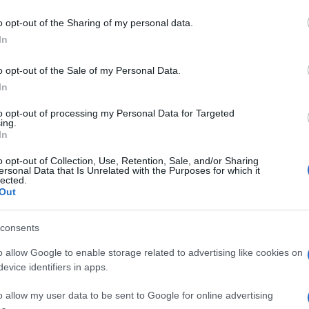
o opt-out of the Sharing of my personal data.
In
τά την οποία οι ισορροπίες στην παγκόσμια
 μεταβάλλονται γρήγορα, η Stellantis προχωρά σε μια
o opt-out of the Sale of my Personal Data.
η δυνάμεων με σαφές...
In
to opt-out of processing my Personal Data for Targeted
Άνοδος 12% στις παγκόσμιες παραδόσεις
ing.
In
o opt-out of Collection, Use, Retention, Sale, and/or Sharing
ersonal Data that Is Unrelated with the Purposes for which it
 το 2026 με ισχυρή δυναμική, καταγράφοντας σημαντική άνοδο
lected.
όσεις οχημάτων στο α΄ τρίμηνο, σε μια περίοδο που η αγορά...
Out
consents
«ξανασυστήνεται» στο Σαλόνι Παρισιού
o allow Google to enable storage related to advertising like cookies on
evice identifiers in apps.
 Οκτωβρίου θα πραγματοποιηθεί φέτος μία από τις
o allow my user data to be sent to Google for online advertising
ώσεις της αυτοκινητοβιομηχανίας, η 91η Διεθνής Έκθεση