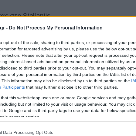
ς στη Stellantis
gr -
Do Not Process My Personal Information
σε τον διορισμό της Marta Navarro στη θέση της Επικεφαλής
ια τη Διευρυμένη Ευρώπη, με άμεση ισχύ. Στον νέο...
to opt-out of the sale, sharing to third parties, or processing of your per
formation for targeted advertising by us, please use the below opt-out s
r selection. Please note that after your opt-out request is processed y
eing interest-based ads based on personal information utilized by us or
disclosed to third parties prior to your opt-out. You may separately opt-
μαχίας Stellantis – Leapmotor: Νέο
losure of your personal information by third parties on the IAB’s list of
γασία με την Opel
. This information may also be disclosed by us to third parties on the
IA
Participants
that may further disclose it to other third parties.
 that this website/app uses one or more Google services and may gath
tor ανακοίνωσαν ότι εξετάζουν την επέκταση της στρατηγικής
including but not limited to your visit or usage behaviour. You may click 
σω μιας σειράς πρωτοβουλιών που αποσκοπούν στην
 to Google and its third-party tags to use your data for below specifi
 επιτυχίας της...
ogle consent section.
eset» για την Stellantis – Έμφαση σε 4
l Data Processing Opt Outs