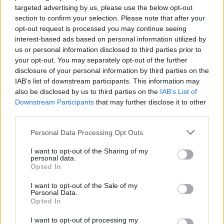
VW: Η δύσκολη εξίσωση
targeted advertising by us, please use the below opt-out
της αναδιάρθρωσης
section to confirm your selection. Please note that after your
opt-out request is processed you may continue seeing
Alpha Bank: Για πρώτη φορά
interest-based ads based on personal information utilized by
το Αρχαίο Θέατρο
us or personal information disclosed to third parties prior to
Επιδαύρου άνοιξε τις πύλες
του σε όλους
your opt-out. You may separately opt-out of the further
disclosure of your personal information by third parties on the
IAB’s list of downstream participants. This information may
also be disclosed by us to third parties on the
IAB’s List of
Downstream Participants
that may further disclose it to other
third parties.
ESG Report 2025: Πώς η ΑΒ Βασιλόπουλος μετατρέπει τη
Please note that this website/app uses one or more Google
βιωσιμότητα σε καθημερινή πράξη
Personal Data Processing Opt Outs
services and may gather and store information including but
not limited to your visit or usage behaviour. You may click to
I want to opt-out of the Sharing of my
personal data.
grant or deny consent to Google and its third-party tags to
Opted In
use your data for below specified purposes in below Google
consent section.
I want to opt-out of the Sale of my
Personal Data.
Stoiximan: «Πού ήσουν;» στις μεγάλες στιγμές του
Opted In
Ολυμπιακού
I want to opt-out of processing my