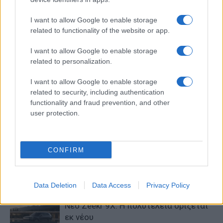
Νέο Audi A2 e-tron με στόχο την
I want to allow Google to enable storage
κορυφή της αποδοτικότητας
related to functionality of the website or app.
Electric Cars &
Hybrids
I want to allow Google to enable storage
related to personalization.
Το FIAT 500 Hybrid τώρα από 18.990
ευρώ
I want to allow Google to enable storage
Electric Cars &
Hybrids
related to security, including authentication
functionality and fraud prevention, and other
Το Ford Ranger τώρα σε εκδόσεις
user protection.
ντίζελ και PHEV
Electric Cars &
Hybrids
CONFIRM
Νέο Hyundai IONIQ 3 με ευρωπαϊκό
χαρακτήρα
Electric Cars &
Hybrids
Data Deletion
Data Access
Privacy Policy
Νέο Zeekr 9X: Η πολυτέλεια ορίζεται
εκ νέου