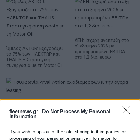
ΔΕΗ: Ισχυρή ανάπτυξη στο
α΄ εξάμηνο 2026 με
Όμιλος AKTOR: Εξαγοράζει
προσαρμοσμένο EBITDA
το 75% των ΗΛΕΚΤΩΡ και
στα 1,2 δισ. ευρώ
THALIS – Στρατηγική
συνεργασία με τη Motor Oil
Η συμφωνία Arval-Athlon αναδιαμορφώνει την αγορά leasing
fleetnews.gr -
Do Not Process My Personal
Information
If you wish to opt-out of the sale, sharing to third parties, or
processing of your personal or sensitive information for