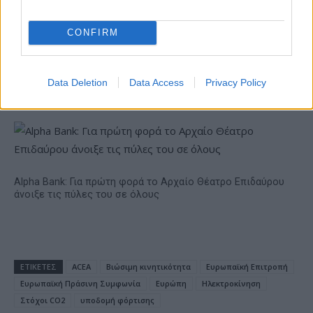
CONFIRM
18η συνεχόμενη χρονιά για τον ΟΤΕ στη διεθνή σειρά
Data Deletion
Data Access
Privacy Policy
δεικτών FTSE4Good
Alpha Bank: Για πρώτη φορά το Αρχαίο Θέατρο Επιδαύρου
άνοιξε τις πύλες του σε όλους
ΕΤΙΚΕΤΕΣ
ACEA
Βιώσιμη κινητικότητα
Ευρωπαϊκή Επιτροπή
Ευρωπαϊκή Πράσινη Συμφωνία
Ευρώπη
Ηλεκτροκίνηση
Στόχοι CO2
υποδομή φόρτισης