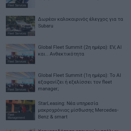
Fleet Services
Δωρέαν καλοκαιρινός έλεγχος για τα
Subaru
Fleet Services
Global Fleet Summit (2η ημέρα): EV, AI
και… Ανθεκτικότητα
Fleet Services
Global Fleet Summit (1η ημέρα): Το ΑΙ
εξαφανίζει ή εξελίσσει τον fleet
manager;
Fleet Services
StarLeasing: Νέα υπηρεσία
μακροχρόνιας μίσθωσης Mercedes-
Fleet
Benz & smart
Management