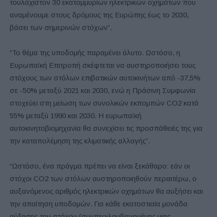
τουλάχιστον 30 εκατομμυρίων ηλεκτρικών οχημάτων που
αναμένουμε στους δρόμους της Ευρώπης έως το 2030,
βάσει των σημερινών στόχων”.
“Το θέμα της υποδομής παραμένει άλυτο. Ωστόσο, η
Ευρωπαϊκή Επιτροπή σκέφτεται να αυστηροποιήσει τους
στόχους των στόλων επιβατικών αυτοκινήτων από -37,5%
σε -50% μεταξύ 2021 και 2030, ενώ η Πράσινη Συμφωνία
στοχεύει στη μείωση των συνολικών εκπομπών CO2 κατά
55% μεταξύ 1990 και 2030. Η ευρωπαϊκή
αυτοκινητοβιομηχανία θα συνεχίσει τις προσπάθειές της για
την καταπολέμηση της κλιματικής αλλαγής”.
“Ωστόσο, ένα πράγμα πρέπει να είναι ξεκάθαρο: εάν οι
στόχοι CO2 των στόλων αυστηροποιηθούν περαιτέρω, ο
αυξανόμενος αριθμός ηλεκτρικών οχημάτων θα αυξήσει και
την απαίτηση υποδομών. Για κάθε εκατοστιαία μονάδα
αύξησης του στόχου (συμπεριλαμβανομένης μιας