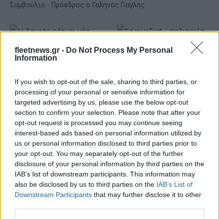
Συμβούλιο - Πρόεδρος ο Γαληνός Γιαγλής
fleetnews.gr -
Do Not Process My Personal
Information
Η Toyota φέρνει νέα γενιά
Σε κινεζική… πολιορκία η
If you wish to opt-out of the sale, sharing to third parties, or
μπαταριών για τα υβριδικά
ευρωπαϊκή
processing of your personal or sensitive information for
της
αυτοκινητοβιομηχανία
targeted advertising by us, please use the below opt-out
section to confirm your selection. Please note that after your
opt-out request is processed you may continue seeing
interest-based ads based on personal information utilized by
us or personal information disclosed to third parties prior to
your opt-out. You may separately opt-out of the further
Νέο Audi A2 e-tron με στόχο την κορυφή της
disclosure of your personal information by third parties on the
αποδοτικότητας
IAB’s list of downstream participants. This information may
also be disclosed by us to third parties on the
IAB’s List of
Downstream Participants
that may further disclose it to other
third parties.