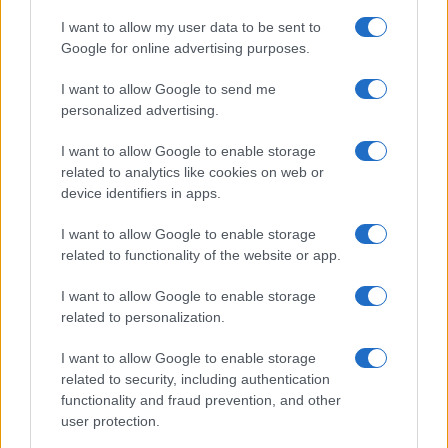
α' εξάμηνο, στα 550 εκατ.
Χρηματοδότηση 8 εκατ.
ευρώ – Καθαρά κέρδη 313
ευρώ σε 843 μέσα
I want to allow my user data to be sent to
εκατ. ευρώ
ενημέρωσης- Ξεκίνησε το
Google for online advertising purposes.
πενταετές πρόγραμμα
ενίσχυσης του Τύπου
I want to allow Google to send me
personalized advertising.
I want to allow Google to enable storage
related to analytics like cookies on web or
Η Chery επενδύει 75 εκατ. δολάρια στην KG Mobility
device identifiers in apps.
I want to allow Google to enable storage
related to functionality of the website or app.
I want to allow Google to enable storage
Το FIAT 500 Hybrid τώρα
related to personalization.
από 18.990 ευρώ
I want to allow Google to enable storage
related to security, including authentication
Ατρόμητος και Novibet
functionality and fraud prevention, and other
συνεχίζουν μαζί: Ανανέωση
της συνεργασίας τους μέχρι
user protection.
το 2028