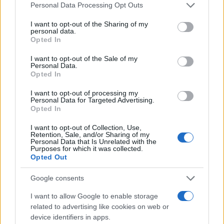
Please note that this website/app uses one or more Google
Personal Data Processing Opt Outs
services and may gather and store information including but
Γιαννακόπουλος: «Όταν σου
not limited to your visit or usage behaviour. You may click to
I want to opt-out of the Sharing of my
personal data.
ρίχνουν μια πέτρα, τους
grant or deny consent to Google and its third-party tags to
Ευρωπαϊκό Κορασίδων:
Opted In
καταστρέφεις» (vid)
use your data for below specified purposes in below Google
Άνετη νίκη της Ελλάδας
στην πρεμιέρα, 78-36 την
consent section.
I want to opt-out of the Sale of my
Ιρλανδία
Personal Data.
Opted In
I want to opt-out of processing my
Personal Data for Targeted Advertising.
Opted In
ΕΛΣΤΑΤ: Στο 3,4% υποχώρησε ο πληθωρισμός τον Ιούλιο
I want to opt-out of Collection, Use,
Retention, Sale, and/or Sharing of my
Personal Data that Is Unrelated with the
Purposes for which it was collected.
Opted Out
Google consents
I want to allow Google to enable storage
related to advertising like cookies on web or
Metlen: Ρεκόρ EBITDA στο
device identifiers in apps.