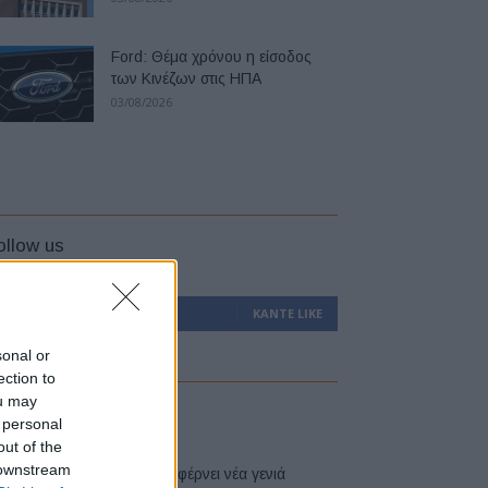
Ford: Θέμα χρόνου η είσοδος
των Κινέζων στις ΗΠΑ
03/08/2026
ollow us
0
Υποστηρικτές
ΚΆΝΤΕ LIKE
sonal or
ection to
ou may
atest
 personal
out of the
 downstream
Η Toyota φέρνει νέα γενιά