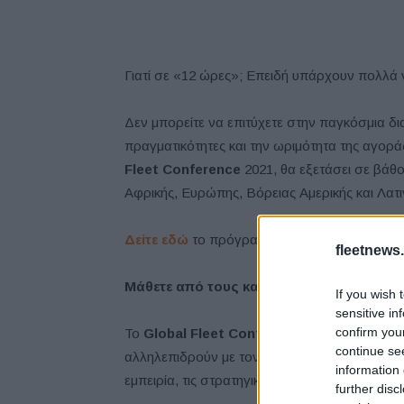
Γιατί σε «12 ώρες»; Επειδή υπάρχουν πολλά ν
Δεν μπορείτε να επιτύχετε στην παγκόσμια δι
πραγματικότητες και την ωριμότητα της αγοράς
Fleet
Conference
2021, θα εξετάσει σε βάθο
Αφρικής, Ευρώπης, Βόρειας Αμερικής και Λατιν
Δείτε εδώ
το πρόγραμμα της εκδήλωσης.
fleetnews.
Μάθετε από τους καλύτερους
If you wish 
sensitive in
confirm you
Το
Global
Fleet
Conference
είναι μια εκδή
continue se
αλληλεπιδρούν με τον κλάδο του στόλου, αλλά
information 
εμπειρία, τις στρατηγικές, τον δρόμο τους προς
further disc