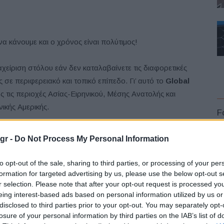
α κάνουμε και ο χρόνος είναι πολύτιμος!
αχείριση στόλου εάν δεν καταλαβαίνετε τις διαφορετικές
 σε περιφερειακό και τοπικό επίπεδο. Γι’ αυτό το
Global
ς τις περιοχές Ασίας-Ειρηνικού, Μέσης Ανατολής και
ικής Αμερικής.
F
gr -
Do Not Process My Personal Information
to opt-out of the sale, sharing to third parties, or processing of your per
formation for targeted advertising by us, please use the below opt-out s
r selection. Please note that after your opt-out request is processed y
λωση στην οποία οι
global
fleet
managers
L
eing interest-based ads based on personal information utilized by us or
 είναι επίσης και ένα σημείο στο οποίο μοιράζονται την
disclosed to third parties prior to your opt-out. You may separately opt-
 την επιτυχία.
losure of your personal information by third parties on the IAB’s list of