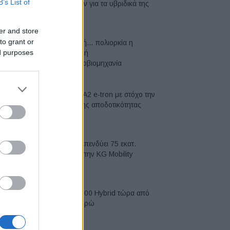
B’s List of
μπαταριών για τα υβριδικά της
07/08/2026
er and store
to grant or
Σε κινεζική… πολιορκία η
ed purposes
ευρωπαϊκή
αυτοκινητοβιομηχανία
06/08/2026
Νέο Audi A2 e-tron με στόχο την
κορυφή της αποδοτικότητας
05/08/2026
Η Chery επενδύει 75 εκατ.
δολάρια στην KG Mobility
04/08/2026
Το FIAT 500 Hybrid τώρα από
18.990 ευρώ
04/08/2026