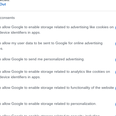
Out
έχουν επίσης την ευκαιρία να αλληλεπιδράσουν και
να ανταλλάξουν ιδέες με τον κ. Caraës.
consents
ήσεις του στόλου σε ευκαιρίες
o allow Google to enable storage related to advertising like cookies on
evice identifiers in apps.
α που έχει δύο πλευρές. Είναι σημαντικό να βρείτε ποια
o allow my user data to be sent to Google for online advertising
 ανάλογα τις πολιτικές σας. Σε αυτήν τη συζήτηση
s.
τις απόψεις τους για τι τι πρέπει και τι δεν πρέπει να
to allow Google to send me personalized advertising.
o allow Google to enable storage related to analytics like cookies on
evice identifiers in apps.
o allow Google to enable storage related to functionality of the website
o allow Google to enable storage related to personalization.
o allow Google to enable storage related to security, including