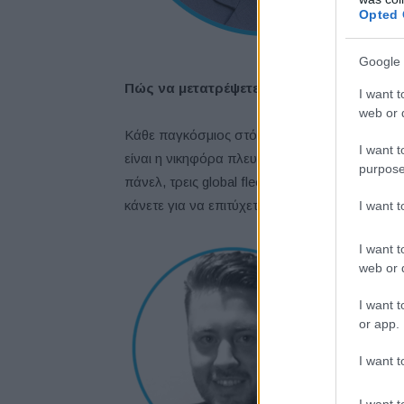
Opted 
Google 
Πώς να μετατρέψετε τις παγκόσμιες προκλ
I want t
web or d
Κάθε παγκόσμιος στόλος είναι σαν ένα νόμισμ
I want t
είναι η νικηφόρα πλευρά και να προσαρμόσετε
purpose
πάνελ, τρεις global fleet managers μοιράζονται 
κάνετε για να επιτύχετε.
I want 
I want t
web or d
I want t
or app.
I want t
I want t