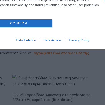
cation functionality and fraud prevention, and other user protection.
CONFIRM
)
, Head of Global Procurement, G4S
bal Fleet Leader Facilities & Services, 3M
Data Deletion
Data Access
Privacy Policy
obal Category Leader Fleet, IBM Procurement Services.
et Conference 2021 και
εγγραφείτε εδώ στο website της
Εθνική Κορασίδων: Απέναντι στη Δανία για το
2/2 στο Ευρωμπάσκετ (live stream)