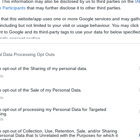
. This information may also be disclosed by us to third parties on the
IA
Participants
that may further disclose it to other third parties.
i), τον Global Fleet Manager of the Year 2020 και τους
chael Cuzzo (IBM) και Mark Peabody (3M). Το
Global
 that this website/app uses one or more Google services and may gath
ς 12 Μαΐου.
including but not limited to your visit or usage behaviour. You may click 
 to Google and its third-party tags to use your data for below specifi
ogle consent section.
the Year
l Data Processing Opt Outs
Ο
Jean-Philippe Caraës
είναι E&I Segment
Manager Power – στην περιοχή της Λατινικής
o opt-out of the Sharing of my personal data.
Αμερικής για τον Όμιλο Hilti και ανακηρύχθηκε Global
In
Fleet Manager of the Year 2020. Θα μοιραστεί τα
θεμέλια της νικηφόρας στρατηγικής του και θα
o opt-out of the Sale of my Personal Data.
αποκαλύψει πώς δημιουργείται ένα παγκόσμιο
In
πρόγραμμα που επιτυγχάνει εταιρικούς στόχους σε
to opt-out of processing my Personal Data for Targeted
σχέση με την περιφερειακή και τοπική συμμετοχή
ing.
In
των ενδιαφερομένων.
o opt-out of Collection, Use, Retention, Sale, and/or Sharing
ersonal Data that Is Unrelated with the Purposes for which it
Οι συμμετέχοντες στο Global Fleet Conference θα
lected.