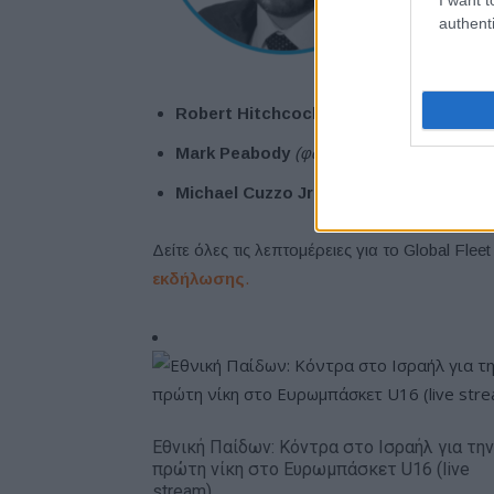
authenti
Robert Hitchcock
(φωτογραφία αριστερά
Mark Peabody
(φωτογραφία κέντρο)
, Glo
Michael Cuzzo Jr
(φωτογραφία δεξιά)
, Gl
Δείτε όλες τις λεπτομέρειες για το Global Fle
εκδήλωσης
.
Εθνική Παίδων: Κόντρα στο Ισραήλ για την
πρώτη νίκη στο Ευρωμπάσκετ U16 (live
stream)