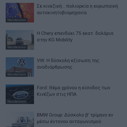
Σε κινεζική… πολιορκία η ευρωπαϊκή
αυτοκινητοβιομηχανία
Manufacturers
Η Chery επενδύει 75 εκατ. δολάρια
στην KG Mobility
Manufacturers
VW: Η δύσκολη εξίσωση της
αναδιάρθρωσης
Manufacturers
Ford: Θέμα χρόνου η είσοδος των
Κινέζων στις ΗΠΑ
Manufacturers
BMW Group: Δύσκολο β’ τρίμηνο εν
μέσω έντονου ανταγωνισμού