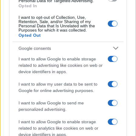
Personal Data for Targeted Advertising.
Opted In
I want to opt-out of Collection, Use,
Retention, Sale, and/or Sharing of my
Ελληνική Αναπτυξιακή
Υπ. Μεταφορών: Οριστική
Personal Data that Is Unrelated with the
Purposes for which it was collected.
Τράπεζα: Με «προίκα» 2
λύση στο ζήτημα των
Opted Out
δισ. ευρώ ανοίγει δρόμο για
πινακίδων κυκλοφορίας -
δάνεια έως 5 δισ. σε
Τέλος στις χρονοβόρες
μικρομεσαίες
διαδικασίες
Google consents
I want to allow Google to enable storage
related to advertising like cookies on web or
device identifiers in apps.
Η Chery επενδύει 75 εκατ. δολάρια στην KG Mobility
I want to allow my user data to be sent to
Google for online advertising purposes.
I want to allow Google to send me
personalized advertising.
Το FIAT 500 Hybrid τώρα
από 18.990 ευρώ
I want to allow Google to enable storage
related to analytics like cookies on web or
device identifiers in apps.