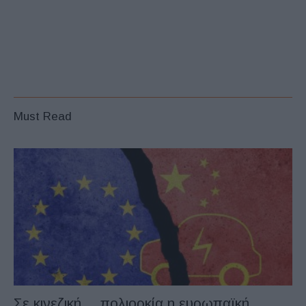
Must Read
Σε κινεζική… πολιορκία η ευρωπαϊκή