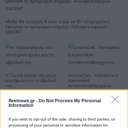
Media: Με ενίσχυση 8 εκατ. ευρώ σε 451 επιχειρήσεις
ξεκίνησε το πρόγραμμα στήριξης- Κάλυψη εισφορών
ΕΔΟΕΑΠ
Η Toyota φέρνει νέα γενιά
Σε κινεζική… πολιορκία η
μπαταριών για τα υβριδικά
ευρωπαϊκή
της
αυτοκινητοβιομηχανία
fleetnews.gr -
Do Not Process My Personal
Information
If you wish to opt-out of the sale, sharing to third parties, or
Νέο Audi A2 e-tron με στόχο την κορυφή της
processing of your personal or sensitive information for
αποδοτικότητας