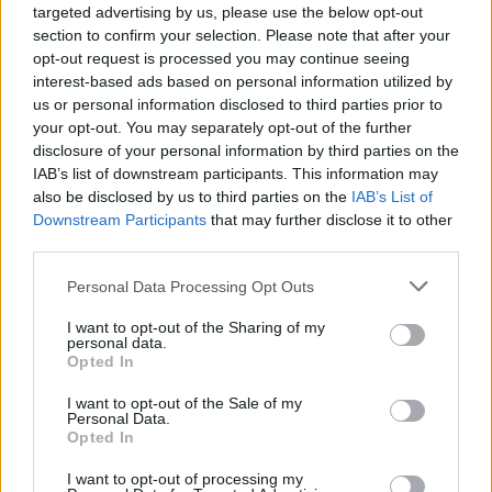
targeted advertising by us, please use the below opt-out
section to confirm your selection. Please note that after your
opt-out request is processed you may continue seeing
interest-based ads based on personal information utilized by
us or personal information disclosed to third parties prior to
your opt-out. You may separately opt-out of the further
disclosure of your personal information by third parties on the
Άρης: Το πρόγραμμα
ΠΑΟΚ: Έφτασε στη
IAB’s list of downstream participants. This information may
προετοιμασίας και τα
Θεσσαλονίκη ο ΡαϊΚουάν
also be disclosed by us to third parties on the
IAB’s List of
φιλικά
Γκρέι (vid & pics)
Downstream Participants
that may further disclose it to other
third parties.
Please note that this website/app uses one or more Google
Personal Data Processing Opt Outs
services and may gather and store information including but
not limited to your visit or usage behaviour. You may click to
I want to opt-out of the Sharing of my
Χρηματιστήριο Αθηνών: Εβδομαδιαία άνοδος 1,76%, κέρδη
personal data.
grant or deny consent to Google and its third-party tags to
23,31% από τις αρχές του έτους
Opted In
use your data for below specified purposes in below Google
consent section.
I want to opt-out of the Sale of my
Personal Data.
Opted In
I want to opt-out of processing my