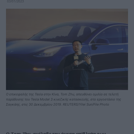
03/01/2023
Ο επικεφαλής της Tesla στην Κίνα, Tom Zhu, απευθύνει ομιλία σε τελετή
παράδοσης του Tesla Model 3 κινεζικής κατασκευής, στο εργοστάσιο της
Σαγκάης, στις 30 Δεκεμβρίου 2019. REUTERS/Yilei Sun/File Photo
Ο Tom Zhu, ανέλαβε την άμεση επίβλεψη των