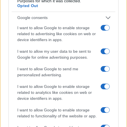
Purposes for which it was collected.
Opted Out
18η συνεχόμενη χρονιά για τον ΟΤΕ στη διεθνή σειρά
δεικτών FTSE4Good
Google consents
I want to allow Google to enable storage
related to advertising like cookies on web or
device identifiers in apps.
Alpha Bank: Για πρώτη φορά το Αρχαίο Θέατρο Επιδαύρου
I want to allow my user data to be sent to
άνοιξε τις πύλες του σε όλους
Google for online advertising purposes.
I want to allow Google to send me
personalized advertising.
ΕΤΙΚΕΤΕΣ
Fleet Europe Awards
Fleet Europe Days 2023
I want to allow Google to enable storage
Securitas
Βραβεία
Ευρώπη
συνδεσιμότητα
related to analytics like cookies on web or
device identifiers in apps.
I want to allow Google to enable storage
related to functionality of the website or app.