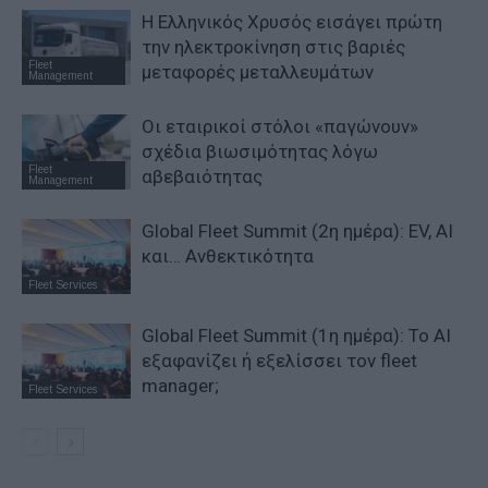
Η Ελληνικός Χρυσός εισάγει πρώτη
την ηλεκτροκίνηση στις βαριές
Fleet
μεταφορές μεταλλευμάτων
Management
Οι εταιρικοί στόλοι «παγώνουν»
σχέδια βιωσιμότητας λόγω
Fleet
αβεβαιότητας
Management
Global Fleet Summit (2η ημέρα): EV, AI
και… Ανθεκτικότητα
Fleet Services
Global Fleet Summit (1η ημέρα): Το ΑΙ
εξαφανίζει ή εξελίσσει τον fleet
manager;
Fleet Services