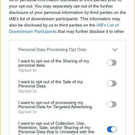
your opt-out. You may separately opt-out of the further
disclosure of your personal information by third parties on the
IAB’s list of downstream participants. This information may
Νέο Audi A2 e-tron με στόχο την κορυφή της
also be disclosed by us to third parties on the
IAB’s List of
αποδοτικότητας
Downstream Participants
that may further disclose it to other
third parties.
Please note that this website/app uses one or more Google
Personal Data Processing Opt Outs
services and may gather and store information including but
not limited to your visit or usage behaviour. You may click to
I want to opt-out of the Sharing of my
personal data.
grant or deny consent to Google and its third-party tags to
Opted In
Η Chery επενδύει 75 εκατ.
use your data for below specified purposes in below Google
δολάρια στην KG Mobility
consent section.
I want to opt-out of the Sale of my
Personal Data.
Ατρόμητος και Novibet
Opted In
συνεχίζουν μαζί: Ανανέωση
της συνεργασίας τους μέχρι
I want to opt-out of processing my
το 2028
Personal Data for Targeted Advertising.
Opted In
I want to opt-out of Collection, Use,
Retention, Sale, and/or Sharing of my
Personal Data that Is Unrelated with the