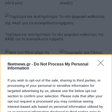
(vid & pics)
stream)
Ταχύτερα και αυστηρότερα: Το νέο ψηφιακό καθεστώς της
ΑΑΔΕ για τα ανασφάλιστα οχήματα
fleetnews.gr -
Do Not Process My Personal
Information
If you wish to opt-out of the sale, sharing to third parties, or
Από τον Ρήνο μέχρι τη
Τουρισμός για Όλους:
processing of your personal or sensitive information for
Μεσόγειο: Η κλιματική
Kατάθεση αιτήσεων
targeted advertising by us, please use the below opt-out
κρίση παραλύει την
ανεξάρτητα από το
section to confirm your selection. Please note that after your
ευρωπαϊκή οικονομία
τελευταίο ψηφίο του ΑΦΜ
opt-out request is processed you may continue seeing
interest-based ads based on personal information utilized by
us or personal information disclosed to third parties prior to