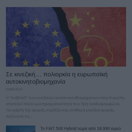
Σε κινεζική… πολιορκία η ευρωπαϊκή
αυτοκινητοβιομηχανία
06/08/2026
Η "εισβολή" των κινεζικών αυτοκινητοβιομηχανιών στην Ευρώπη
αποτελεί πλέον μια πραγματικότητα που ήδη αναδιαμορφώνει
τον χάρτη της αγοράς, κερδίζοντας σταθερά μερίδια αγοράς,
πιέζοντας τις...
Το FIAT 500 Hybrid τώρα από 18.990 ευρώ