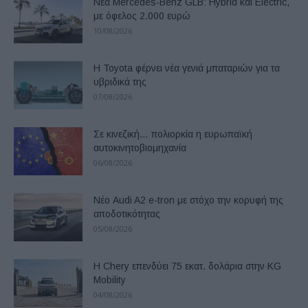
Νέα Mercedes-Benz GLB: Hybrid και Electric,
με όφελος 2.000 ευρώ
10/08/2026
Η Toyota φέρνει νέα γενιά μπαταριών για τα
υβριδικά της
07/08/2026
Σε κινεζική… πολιορκία η ευρωπαϊκή
αυτοκινητοβιομηχανία
06/08/2026
Νέο Audi A2 e-tron με στόχο την κορυφή της
αποδοτικότητας
05/08/2026
Η Chery επενδύει 75 εκατ. δολάρια στην KG
Mobility
04/08/2026