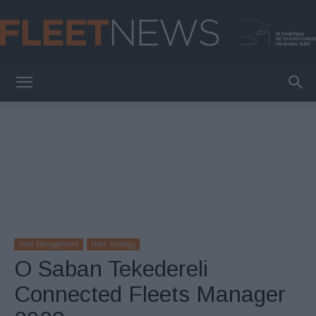
FleetNews
Fleet Management
Fleet Strategy
Ο Saban Tekedereli
Connected Fleets Manager