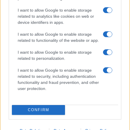
διευρυμένη υβριδική σειρά
65% της Logbatind
I want to allow Google to enable storage
related to analytics like cookies on web or
device identifiers in apps.
ΠΑΡΟΜΟΙΑ ΑΡΘΡΑ
I want to allow Google to enable storage
related to functionality of the website or app.
ΠΕΡΙΣΣΟΤΕΡΑ ΑΠΟ ΤΟΝ ΔΗΜΙΟΥΡΓΟ
I want to allow Google to enable storage
related to personalization.
Σε κινεζική… πολιορκία η ευρωπαϊκή
αυτοκινητοβιομηχανία
I want to allow Google to enable storage
Manufacturers
related to security, including authentication
functionality and fraud prevention, and other
Η Chery επενδύει 75 εκατ. δολάρια
user protection.
στην KG Mobility
Manufacturers
CONFIRM
VW: Η δύσκολη εξίσωση της
αναδιάρθρωσης
Manufacturers