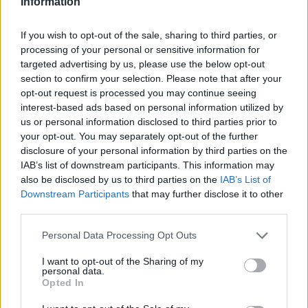
Information
Η Chery επενδύει 75 εκατ. δολάρια στην KG Mobility
If you wish to opt-out of the sale, sharing to third parties, or
processing of your personal or sensitive information for
targeted advertising by us, please use the below opt-out
section to confirm your selection. Please note that after your
opt-out request is processed you may continue seeing
interest-based ads based on personal information utilized by
Το FIAT 500 Hybrid τώρα
us or personal information disclosed to third parties prior to
από 18.990 ευρώ
your opt-out. You may separately opt-out of the further
disclosure of your personal information by third parties on the
IAB’s list of downstream participants. This information may
Ατρόμητος και Novibet
συνεχίζουν μαζί: Ανανέωση
also be disclosed by us to third parties on the
IAB’s List of
της συνεργασίας τους μέχρι
Downstream Participants
that may further disclose it to other
το 2028
third parties.
Please note that this website/app uses one or more Google
Personal Data Processing Opt Outs
services and may gather and store information including but
not limited to your visit or usage behaviour. You may click to
I want to opt-out of the Sharing of my
personal data.
grant or deny consent to Google and its third-party tags to
Opted In
18η συνεχόμενη χρονιά για τον ΟΤΕ στη διεθνή σειρά
use your data for below specified purposes in below Google
δεικτών FTSE4Good
consent section.