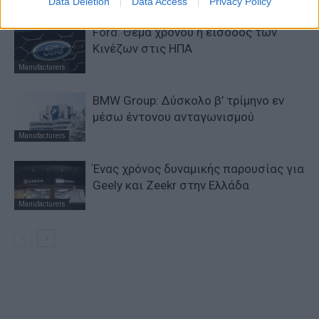
Data Deletion
Data Access
Privacy Policy
Ford: Θέμα χρόνου η είσοδος των
Κινέζων στις ΗΠΑ
Manufacturers
BMW Group: Δύσκολο β’ τρίμηνο εν
μέσω έντονου ανταγωνισμού
Manufacturers
Ένας χρόνος δυναμικής παρουσίας για
Geely και Zeekr στην Ελλάδα
Manufacturers