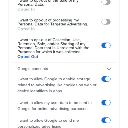
I want to opt-out of the Sale of my
Personal Data.
Opted In
I want to opt-out of processing my
Personal Data for Targeted Advertising.
Opted In
Alpha Bank: Για πρώτη φορά το Αρχαίο Θέατρο Επιδαύρου
άνοιξε τις πύλες του σε όλους
I want to opt-out of Collection, Use,
Retention, Sale, and/or Sharing of my
Personal Data that Is Unrelated with the
Purposes for which it was collected.
Opted Out
ΕΤΙΚΕΤΕΣ
INFINITI
Nissan Motor
Κόσμος
Google consents
I want to allow Google to enable storage
related to advertising like cookies on web or
device identifiers in apps.
I want to allow my user data to be sent to
Google for online advertising purposes.
Προηγούμενο άρθρο
Επόμενο άρθρο
I want to allow Google to send me
personalized advertising.
Το νέο Yaris προσφέρει
Sunlight Group: Εξαγορά του