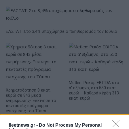
ΕΛΣΤΑΤ: Στο 3,4% υποχώρησε ο πληθωρισμός τον Ιούλιο
Metlen: Ρεκόρ EBITDA στο
α' εξάμηνο, στα 550 εκατ.
Χρηματοδότηση 8 εκατ.
ευρώ – Καθαρά κέρδη 313
ευρώ σε 843 μέσα
εκατ. ευρώ
ενημέρωσης- Ξεκίνησε το
πενταετές πρόγραμμα
ενίσχυσης του Τύπου
fleetnews.gr -
Do Not Process My Personal