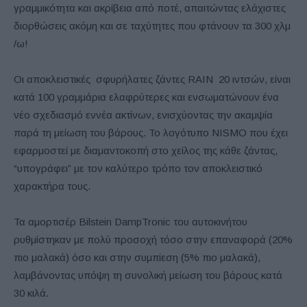
γραμμικότητα και ακρίβεια από ποτέ, απαιτώντας ελάχιστες
διορθώσεις ακόμη και σε ταχύτητες που φτάνουν τα 300 χλμ
/ω!
Οι αποκλειστικές σφυρήλατες ζάντες RAIN 20 ιντσών, είναι
κατά 100 γραμμάρια ελαφρύτερες και ενσωματώνουν ένα
νέο σχεδιασμό εννέα ακτίνων, ενισχύοντας την ακαμψία
παρά τη μείωση του βάρους. Το λογότυπο NISMO που έχει
εφαρμοστεί με διαμαντοκοπή στο χείλος της κάθε ζάντας,
“υπογράφει” με τον καλύτερο τρόπο τον αποκλειστικό
χαρακτήρα τους.
Τα αμορτισέρ Bilstein DampTronic του αυτοκινήτου
ρυθμίστηκαν με πολύ προσοχή τόσο στην επαναφορά (20%
πιο μαλακά) όσο και στην συμπίεση (5% πιο μαλακά),
λαμβάνοντας υπόψη τη συνολική μείωση του βάρους κατά
30 κιλά.