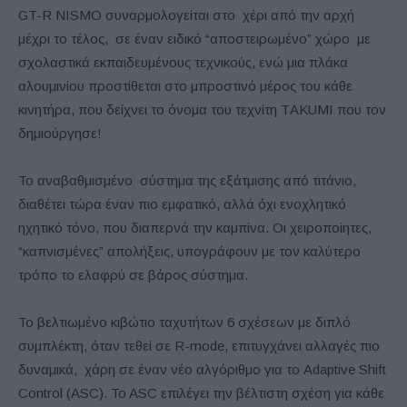
GT-R NISMO συναρμολογείται στο χέρι από την αρχή
μέχρι το τέλος, σε έναν ειδικό “αποστειρωμένο” χώρο με
σχολαστικά εκπαιδευμένους τεχνικούς, ενώ μια πλάκα
αλουμινίου προστίθεται στο μπροστινό μέρος του κάθε
κινητήρα, που δείχνει το όνομα του τεχνίτη ΤAKUMI που τον
δημιούργησε!
Το αναβαθμισμένο σύστημα της εξάτμισης από τιτάνιο,
διαθέτει τώρα έναν πιο εμφατικό, αλλά όχι ενοχλητικό
ηχητικό τόνο, που διαπερνά την καμπίνα. Οι χειροποίητες,
“καπνισμένες” απολήξεις, υπογράφουν με τον καλύτερο
τρόπο το ελαφρύ σε βάρος σύστημα.
Το βελτιωμένο κιβώτιο ταχυτήτων 6 σχέσεων με διπλό
συμπλέκτη, όταν τεθεί σε R-mode, επιτυγχάνει αλλαγές πιο
δυναμικά, χάρη σε έναν νέο αλγόριθμο για το Adaptive Shift
Control (ASC). To ASC επιλέγει την βέλτιστη σχέση για κάθε