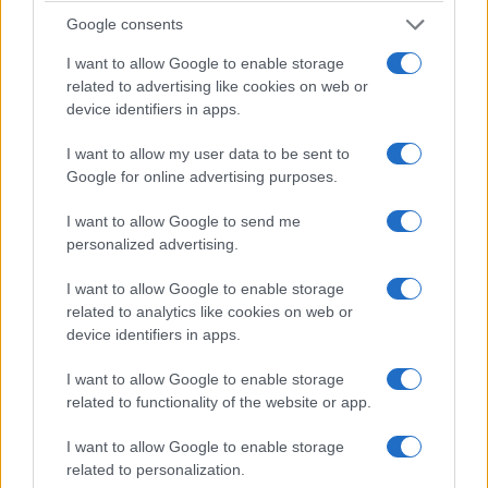
Google consents
Φρένα: Οι δαγκάνες της Brembo “αγκαλιάζουν” τους
I want to allow Google to enable storage
κεραμικούς ρότορες
related to advertising like cookies on web or
device identifiers in apps.
Η Nissan συνεργάστηκε με τον Ιταλό κατασκευαστή φρένων
I want to allow my user data to be sent to
Brembo για να δημιουργήσει ένα ολοκαίνουργιο πακέτο
Google for online advertising purposes.
φρένων για το GT-R NISMO 2020. Οι ειδικές μεγάλες
δαγκάνες συνοδεύονται από μεγάλους κεραμικούς ρότορες,
I want to allow Google to send me
τους μεγαλύτερους που έχουν τοποθετηθεί ποτέ σε
personalized advertising.
Ιαπωνικό αυτοκίνητο, διάστασης 410 mm (16,1 ίντσων)
I want to allow Google to enable storage
εμπρός και 390 mm (15,3 ίντσων) πίσω.
related to analytics like cookies on web or
device identifiers in apps.
I want to allow Google to enable storage
related to functionality of the website or app.
I want to allow Google to enable storage
related to personalization.