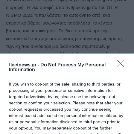
η οροφή. Η νέα οροφή από ανθρακονήματα του GT-R
NISMO 2020, “απαλλάσσει” το αυτοκίνητο από ένα
σημαντικό βάρος, μειώνοντας παράλληλα το κέντρο
βάρους του αυτοκινήτου . Το ίδιο το πάνελ οροφής
κατασκευάζεται χρησιμοποιώντας μια παγκοσμίως πρώτη
τεχνική που συνδυάζει μια διαδικασία συμπιεσμένης
χύτευσης Prepreg με μια πλάκα άνθρακα και μια ελαφριά
δομή με “σάντουιτς” σκληρού αφρού. Αυτό δίνει στη δομή
fleetnews.gr -
Do Not Process My Personal
Information
του άνθρακα μια πιο σφιχτή και ελαφριά πλέξη,
βελτιώνοντας την ηχομόνωση, καθώς και μια εντυπωσιακή
If you wish to opt-out of the sale, sharing to third parties, or
εμφάνιση. Στις επιπλέον βελτιώσεις με ανθρακονήματα,
processing of your personal or sensitive information for
συναντώνται και οι αεραγωγοί NACA στο καπό, οι οποίοι
targeted advertising by us, please use the below opt-out
τώρα ενσωματώνονται στη σύνθετη δομή.
section to confirm your selection. Please note that after your
opt-out request is processed you may continue seeing
interest-based ads based on personal information utilized by
Το αγωνιστικό αυτοκίνητο GT3 GT-R, ενέπνευσε έντονα το
us or personal information disclosed to third parties prior to
σχεδιασμό των νέων μπροστινών φτερωτών του GT-R
your opt-out. You may separately opt-out of the further
NISMO 2020. Τώρα διαθέτουν σπορ περσίδες που