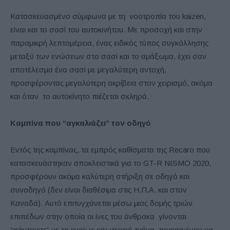
Κατασκευασμένο σύμφωνα με τη νοοτροπία του kaizen,
είναι και το σασί του αυτοκινήτου. Με προσοχή και στην
παραμικρή λεπτομέρεια, ένας ειδικός τύπος συγκόλλησης
μεταξύ των ενώσεων στο σασί και το αμάξωμα, έχει σαν
αποτέλεσμα ένα σασί με μεγαλύτερη αντοχή,
προσφέροντας μεγαλύτερη ακρίβεια στον χειρισμό, ακόμα
και όταν το αυτοκίνητο πιέζεται σκληρά.
Καμπίνα που “αγκαλιάζει” τον οδηγό
Εντός της καμπίνας, τα εμπρός καθίσματα της Recaro που
κατασκευάστηκαν αποκλειστικά για το GT-R NISMO 2020,
προσφέρουν ακόμα καλύτερη στήριξη σε οδηγό και
συνοδηγό (δεν είναι διαθέσιμα στις Η.Π.Α. και στον
Καναδά). Αυτό επιτυγχάνεται μέσω μιας δομής τριών
επιπέδων στην οποία οι ίνες του άνθρακα γίνονται
“σάντουιτς” με το κυρίως εσωτερικό τμήμα, προκειμένου να