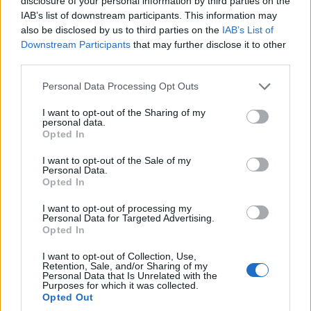
disclosure of your personal information by third parties on the
αυξάνουν την κάθετη δύναμη κατά 7 κιλά, χωρίς να
IAB’s list of downstream participants. This information may
also be disclosed by us to third parties on the
IAB’s List of
δημιουργούν πρόσθετη οπισθέλκουσα. Τα αεριζόμενα
Downstream Participants
that may further disclose it to other
φτερά που έχουν δοκιμαστεί σε αεροδυναμική σήραγγα,
third parties.
συμβάλλουν στην ομαλή ροή του αέρα κατά μήκος του
Please note that this website/app uses one or more Google
υπόλοιπου αυτοκινήτου και αποτρέπουν τη δημιουργία
Personal Data Processing Opt Outs
services and may gather and store information including but
στροβιλισμού στο πίσω φτερό, προσφέροντας ακόμα
not limited to your visit or usage behaviour. You may click to
I want to opt-out of the Sharing of my
μεγαλύτερη σταθερότητα στις υψηλές ταχύτητες. Ως
personal data.
grant or deny consent to Google and its third-party tags to
Opted In
πολύλειτουργικό χαρακτηριστικό, βοηθούν επίσης στην
use your data for below specified purposes in below Google
consent section.
απομάκρυνση του καυτού αέρα, μακριά από τον χώρο του
I want to opt-out of the Sale of my
Personal Data.
κινητήρα.
Opted In
I want to opt-out of processing my
Στις διαθέσιμες επιλογές χρωμάτων του Nissan GT-R
Personal Data for Targeted Advertising.
NISMO 2020 περιλαμβάνονται τα Solid Red, Jet Black Pearl,
Opted In
Super Silver Quadcoat και Pearl White Tricoat. Σε όλα τα
I want to opt-out of Collection, Use,
χρώματα, το αυτοκίνητο διαθέτει μαύρους πλευρικούς
Retention, Sale, and/or Sharing of my
Personal Data that Is Unrelated with the
καθρέπτες που το διαφοροποιούν από τα άλλα μοντέλα GT-
Purposes for which it was collected.
Opted Out
R.