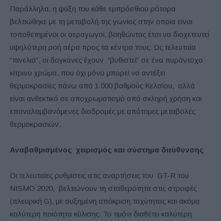
Παράλληλα, η ψύξη του κάθε εμπρόσθιου ρότορα
βελτιώθηκε με τη μεταβολή της γωνίας στην οποία είναι
τοποθετημένοι οι αεραγωγοί, βοηθώντας έτσι να διοχετευτεί
υψηλότερη ροή αέρα προς τα κέντρα τους. Ως τελευταία
“πινελιά”, οι δαγκάνες έχουν “βυθιστεί” σε ένα πυράντοχο
κίτρινο χρώμα, που όχι μόνο μπορεί να αντέξει
θερμοκρασίες πάνω από 1.000 βαθμούς Κελσίου, αλλά
είναι ανθεκτικό σε αποχρωματισμό από σκληρή χρήση και
επαναλαμβανόμενες διαδρομές με απότομες μεταβολές
θερμοκρασιών.
Αναβαθμισμένος χειρισμός και σύστημα διεύθυνσης
Οι τελευταίες ρυθμίσεις στις αναρτήσεις του GT-R του
NISMO 2020, βελτιώνουν τη σταθερότητα στις στροφές
(πλευρική G), με αυξημένη απόκριση ταχύτητας και ακόμα
καλύτερη ποιότητα κύλισης. Το τιμόνι διαθέτει καλύτερη