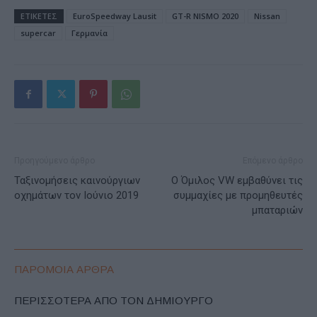
ΕΤΙΚΕΤΕΣ
EuroSpeedway Lausit
GT-R NISMO 2020
Nissan
supercar
Γερμανία
Προηγούμενο άρθρο
Επόμενο άρθρο
Ταξινομήσεις καινούργιων
Ο Όμιλος VW εμβαθύνει τις
οχημάτων τον Ιούνιο 2019
συμμαχίες με προμηθευτές
μπαταριών
ΠΑΡΟΜΟΙΑ ΑΡΘΡΑ
ΠΕΡΙΣΣΟΤΕΡΑ ΑΠΟ ΤΟΝ ΔΗΜΙΟΥΡΓΟ