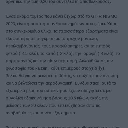
αρνητικά την τιμή 0,26 του συντελεστή οπισθέλκουσας.
Ένας ακόμα τομέας που κάνει ξεχωριστό το GT-R NISMO
2020, είναι η ποσότητα ανθρακονημάτων που φέρει. Χάρη
στο συγκεκριμένο υλικό, τα περισσότερα εξαρτήματα είναι
ελαφρύτερα σε σύγκριση με το τρέχον μοντέλο,
περιλαμβάνοντας τους προφυλακτήρες και τα εμπρός
φτερά (-4,5 κιλά), το καπό (-2 κιλά), την οροφή (-4 κιλά), το
πορτμπαγκάζ και την πίσω αεροτομή. Ακλουθώντας την
φιλοσοφία του kaizen, κάθε επιμέρους στοιχείο έχει
βελτιωθεί για να μειώσει το βάρος, να αυξήσει την άντωση
και να βελτιώσει την αεροδυναμική. Συνδυαστικά, αυτά τα
εξωτερικά μέρη του αυτοκινήτου έχουν οδηγήσει σε μια
συνολική εξοικονόμηση βάρους 10,5 κιλών, εκτός της
μείωσης των 20 κιλών που επετεύχθησαν από τις
αναβαθμίσεις και τα νέα εξαρτήματα.
Το πιο σημαντικό κομμάτι εφαρμογής ανθρακονήματος είναι