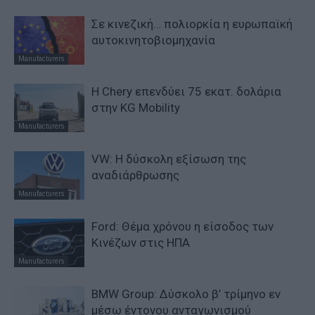
Σε κινεζική… πολιορκία η ευρωπαϊκή
αυτοκινητοβιομηχανία
Manufacturers
Η Chery επενδύει 75 εκατ. δολάρια
στην KG Mobility
Manufacturers
VW: Η δύσκολη εξίσωση της
αναδιάρθρωσης
Manufacturers
Ford: Θέμα χρόνου η είσοδος των
Κινέζων στις ΗΠΑ
Manufacturers
BMW Group: Δύσκολο β’ τρίμηνο εν
μέσω έντονου ανταγωνισμού