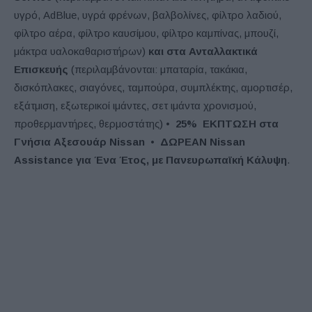
υγρό, AdBlue, υγρά φρένων, βαλβολίνες, φίλτρο λαδιού,
φίλτρο αέρα, φίλτρο καυσίμου, φίλτρο καμπίνας, μπουζί,
μάκτρα υαλοκαθαριστήρων)
και στα Ανταλλακτικά
Επισκευής
(περιλαμβάνονται: μπαταρία, τακάκια,
δισκόπλακες, σιαγόνες, ταμπούρα, συμπλέκτης, αμορτισέρ,
εξάτμιση, εξωτερικοί ιμάντες, σετ ιμάντα χρονισμού,
προθερμαντήρες, θερμοστάτης) •
25% ΕΚΠΤΩΣΗ στα
Γνήσια Αξεσουάρ Nissan
•
ΔΩΡΕΑΝ Nissan
Assistance για Ένα Έτος, με Πανευρωπαϊκή Κάλυψη
.