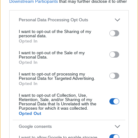
Downstream Participants
that may further disclose it to other
third parties.
Το FIAT 500 Hybrid τώρα
από 18.990 ευρώ
Please note that this website/app uses one or more Google
Personal Data Processing Opt Outs
services and may gather and store information including but
not limited to your visit or usage behaviour. You may click to
I want to opt-out of the Sharing of my
Ατρόμητος και Novibet
personal data.
grant or deny consent to Google and its third-party tags to
συνεχίζουν μαζί: Ανανέωση
Opted In
use your data for below specified purposes in below Google
της συνεργασίας τους μέχρι
consent section.
το 2028
I want to opt-out of the Sale of my
Personal Data.
Opted In
I want to opt-out of processing my
Personal Data for Targeted Advertising.
Opted In
18η συνεχόμενη χρονιά για τον ΟΤΕ στη διεθνή σειρά
I want to opt-out of Collection, Use,
δεικτών FTSE4Good
Retention, Sale, and/or Sharing of my
Personal Data that Is Unrelated with the
Purposes for which it was collected.
Opted Out
Google consents
Alpha Bank: Για πρώτη φορά το Αρχαίο Θέατρο Επιδαύρου
I want to allow Google to enable storage