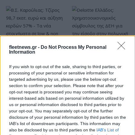
fleetnews.gr -
Do Not Process My Personal
Information
Β.Σ. Καρούλιας: Τζίρος 98,7
Deloitte Ελλάδος:
εκατ. ευρώ και αύξηση
Χρηματοοικονομικός
κερδών 57% - Τα νέα
σύμβουλος της ΔΕΗ για την
If you wish to opt-out of the sale, sharing to third parties, or
στοιχήματα σε low & non
είσοδο στην πολωνική
processing of your personal or sensitive information for
alcohol
αγορά ενέργειας
targeted advertising by us, please use the below opt-out
section to confirm your selection. Please note that after your
opt-out request is processed you may continue seeing
interest-based ads based on personal information utilized by
us or personal information disclosed to third parties prior to
Η Chery επενδύει 75 εκατ. δολάρια στην KG Mobility
your opt-out. You may separately opt-out of the further
disclosure of your personal information by third parties on the
IAB’s list of downstream participants. This information may
also be disclosed by us to third parties on the
IAB’s List of