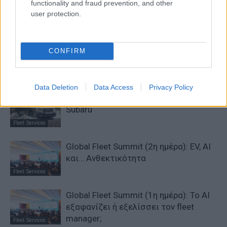
functionality and fraud prevention, and other
user protection.
ΠΕΡΙΣΣΟΤΕΡΑ ΑΠΟ ΤΟΝ ΔΗΜΙΟΥΡΓΟ
DigiCar: Leasing με «σωστό»
CONFIRM
περιβαλλοντικό αποτύπωμα
Fleet Services
Data Deletion
Data Access
Privacy Policy
Δωρέαν καλοκαιρινός έλεγχος για τα
Subaru
Fleet Services
Global Fleet Summit (2η ημέρα): EV, AI
και… Ανθεκτικότητα
Fleet Services
Global Fleet Summit (1η ημέρα): Το ΑΙ
εξαφανίζει ή εξελίσσει τον fleet
manager;
Fleet Services