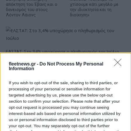
απόκτηση του Έβανς και ο
χτίσουμε κάτι μεγάλο με
δανεισμός του στους
την ιδιοκτησία και τη
Λόντον Λάιονς
διοίκηση»
ΕΛΣΤΑΤ: Στο 3,4% υποχώρησε ο πληθωρισμός τον Ιούλιο
fleetnews.gr -
Do Not Process My Personal
Information
If you wish to opt-out of the sale, sharing to third parties, or
processing of your personal or sensitive information for
targeted advertising by us, please use the below opt-out
section to confirm your selection. Please note that after your
Metlen: Ρεκόρ EBITDA στο
opt-out request is processed you may continue seeing
α' εξάμηνο, στα 550 εκατ.
Χρηματοδότηση 8 εκατ.
interest-based ads based on personal information utilized by
ευρώ – Καθαρά κέρδη 313
ευρώ σε 843 μέσα
us or personal information disclosed to third parties prior to
εκατ. ευρώ
ενημέρωσης- Ξεκίνησε το
your opt-out. You may separately opt-out of the further
πενταετές πρόγραμμα