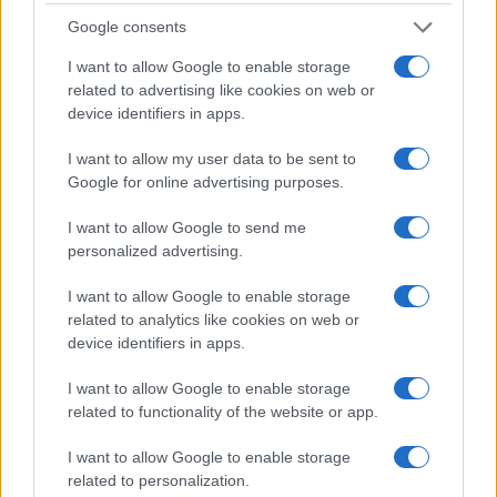
Google consents
18η συνεχόμενη χρονιά για τον ΟΤΕ στη διεθνή σειρά
δεικτών FTSE4Good
I want to allow Google to enable storage
related to advertising like cookies on web or
device identifiers in apps.
I want to allow my user data to be sent to
Google for online advertising purposes.
Alpha Bank: Για πρώτη φορά το Αρχαίο Θέατρο Επιδαύρου
άνοιξε τις πύλες του σε όλους
I want to allow Google to send me
personalized advertising.
I want to allow Google to enable storage
related to analytics like cookies on web or
ΕΤΙΚΕΤΕΣ
e-Bikes
e-Shop
Kosmoride
Ελλάδα
device identifiers in apps.
Ηλεκτροκίνηση
Μικροκινητικότητα
I want to allow Google to enable storage
related to functionality of the website or app.
I want to allow Google to enable storage
related to personalization.