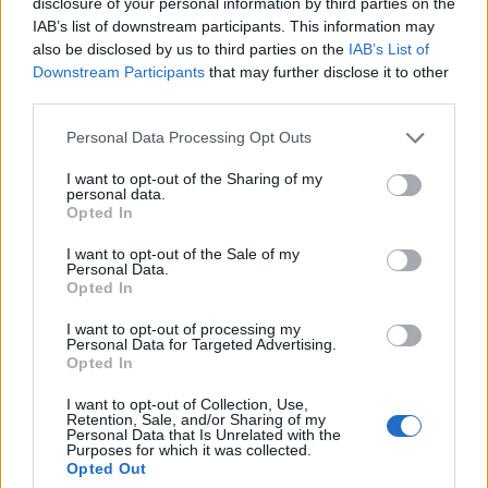
disclosure of your personal information by third parties on the
ενίσχυσης του Τύπου
IAB’s list of downstream participants. This information may
also be disclosed by us to third parties on the
IAB’s List of
Downstream Participants
that may further disclose it to other
third parties.
Η Chery επενδύει 75 εκατ. δολάρια στην KG Mobility
Please note that this website/app uses one or more Google
Personal Data Processing Opt Outs
services and may gather and store information including but
not limited to your visit or usage behaviour. You may click to
I want to opt-out of the Sharing of my
personal data.
grant or deny consent to Google and its third-party tags to
Opted In
use your data for below specified purposes in below Google
consent section.
Το FIAT 500 Hybrid τώρα
I want to opt-out of the Sale of my
Personal Data.
από 18.990 ευρώ
Opted In
I want to opt-out of processing my
Ατρόμητος και Novibet
Personal Data for Targeted Advertising.
συνεχίζουν μαζί: Ανανέωση
Opted In
της συνεργασίας τους μέχρι
το 2028
I want to opt-out of Collection, Use,
Retention, Sale, and/or Sharing of my
Personal Data that Is Unrelated with the
Purposes for which it was collected.
Opted Out