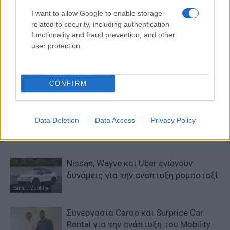
I want to allow Google to enable storage
related to security, including authentication
Προηγούμενο άρθρο
Επόμενο άρθρο
functionality and fraud prevention, and other
user protection.
Β’ κύκλος “Κινούμαι
Audi RS 6: 20 χρόνια, τέσσερις
Ηλεκτρικά” με αύξηση
γενιές με επιδόσεις
επιδότησης
CONFIRM
ΠΑΡΟΜΟΙΑ ΑΡΘΡΑ
Data Deletion
Data Access
Privacy Policy
ΠΕΡΙΣΣΟΤΕΡΑ ΑΠΟ ΤΟΝ ΔΗΜΙΟΥΡΓΟ
Nissan, Wayve και Uber ενώνουν
δυνάμεις για την ανάπτυξη ρομποταξί
Smart Mobility
Συνεργασία Caroo και Surprice Car
Rental για την ανάπτυξη του Mobility