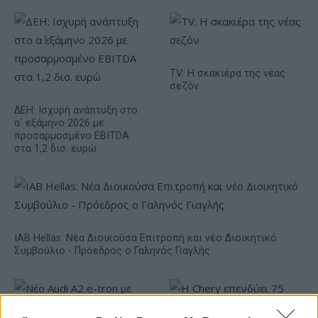
TV: Η σκακιέρα της νέας
σεζόν
ΔΕΗ: Ισχυρή ανάπτυξη στο
α΄ εξάμηνο 2026 με
προσαρμοσμένο EBITDA
στα 1,2 δισ. ευρώ
IAB Hellas: Νέα Διοικούσα Επιτροπή και νέο Διοικητικό
Συμβούλιο - Πρόεδρος ο Γαληνός Γιαγλής