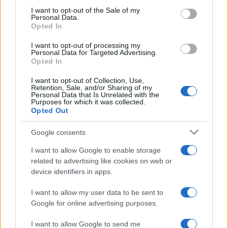
τους στη Μύκονο (pic)
consent section.
I want to opt-out of the Sale of my
Personal Data.
Opted In
I want to opt-out of processing my
Personal Data for Targeted Advertising.
Opted In
Είσοδος της γαλλικής Meridiam στην ηλεκτρική διασύνδεση
Ελλάδας – Κύπρου
I want to opt-out of Collection, Use,
Retention, Sale, and/or Sharing of my
Personal Data that Is Unrelated with the
Purposes for which it was collected.
Opted Out
Google consents
I want to allow Google to enable storage
related to advertising like cookies on web or
Coca-Cola HBC: Άνοδος
Cenergy Holdings: Άνοδος
device identifiers in apps.
11,4% στα καθαρά κέρδη
45% στα καθαρά κέρδη του
του α΄ εξαμήνου – Στα 524,4
α΄ εξαμήνου, στα 138 εκατ.
I want to allow my user data to be sent to
εκατ. ευρώ
ευρώ
Google for online advertising purposes.
I want to allow Google to send me