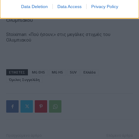
Data Deletion
Data Access
Privacy Policy
Stoiximan: «Πού ήσουν;» στις μεγάλες στιγμές του
Ολυμπιακού
ΕΤΙΚΕΤΕΣ
MG EHS
MG HS
SUV
Ελλάδα
Όμιλος Συγγελίδη
Προηγούμενο άρθρο
Επόμενο άρθρο