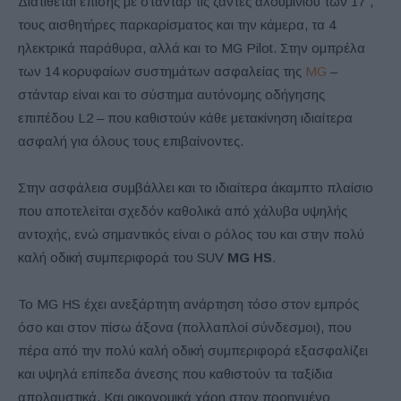
Διατίθεται επίσης με στάνταρ τις ζάντες αλουμινίου των 17”,
τους αισθητήρες παρκαρίσματος και την κάμερα, τα 4
ηλεκτρικά παράθυρα, αλλά και το MG Pilot. Στην ομπρέλα
των 14 κορυφαίων συστημάτων ασφαλείας της
MG
–
στάνταρ είναι και το σύστημα αυτόνομης οδήγησης
επιπέδου L2 – που καθιστούν κάθε μετακίνηση ιδιαίτερα
ασφαλή για όλους τους επιβαίνοντες.
Στην ασφάλεια συμβάλλει και το ιδιαίτερα άκαμπτο πλαίσιο
που αποτελείται σχεδόν καθολικά από χάλυβα υψηλής
αντοχής, ενώ σημαντικός είναι ο ρόλος του και στην πολύ
καλή οδική συμπεριφορά του SUV
MG
HS
.
Το MG HS έχει ανεξάρτητη ανάρτηση τόσο στον εμπρός
όσο και στον πίσω άξονα (πολλαπλοί σύνδεσμοι), που
πέρα από την πολύ καλή οδική συμπεριφορά εξασφαλίζει
και υψηλά επίπεδα άνεσης που καθιστούν τα ταξίδια
απολαυστικά. Και οικονομικά χάρη στον προηγμένο