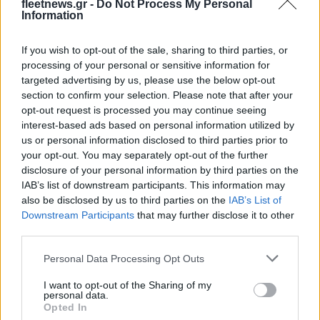
fleetnews.gr -
Do Not Process My Personal
Information
Νέο Audi A2 e-tron με
Η Chery επενδύει 75 εκατ.
If you wish to opt-out of the sale, sharing to third parties, or
στόχο την κορυφή της
δολάρια στην KG Mobility
processing of your personal or sensitive information for
αποδοτικότητας
targeted advertising by us, please use the below opt-out
section to confirm your selection. Please note that after your
opt-out request is processed you may continue seeing
interest-based ads based on personal information utilized by
Το FIAT 500 Hybrid τώρα από 18.990 ευρώ
us or personal information disclosed to third parties prior to
your opt-out. You may separately opt-out of the further
disclosure of your personal information by third parties on the
IAB’s list of downstream participants. This information may
also be disclosed by us to third parties on the
IAB’s List of
Downstream Participants
that may further disclose it to other
third parties.
Ντουράντ: "Ο Γιάννης θα
Please note that this website/app uses one or more Google
Personal Data Processing Opt Outs
μπορούσε να 'ναι ο
services and may gather and store information including but
κορυφαίος όλων"! (vid)
Οι διακοπές των Γάλλων
not limited to your visit or usage behaviour. You may click to
I want to opt-out of the Sharing of my
personal data.
του Παναθηναϊκού με
grant or deny consent to Google and its third-party tags to
Opted In
τέσσερις συμπατριώτες
use your data for below specified purposes in below Google