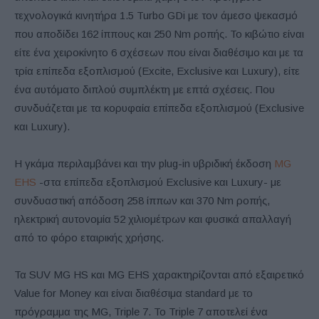
τεχνολογικά κινητήρα 1.5 Turbo GDi με τον άμεσο ψεκασμό
που αποδίδει 162 ίππους και 250 Nm ροπής. Το κιβώτιο είναι
είτε ένα χειροκίνητο 6 σχέσεων που είναι διαθέσιμο και με τα
τρία επίπεδα εξοπλισμού (Excite, Exclusive και Luxury), είτε
ένα αυτόματο διπλού συμπλέκτη με επτά σχέσεις. Που
συνδυάζεται με τα κορυφαία επίπεδα εξοπλισμού (Exclusive
και Luxury).
H γκάμα περιλαμβάνει και την plug-in υβριδική έκδοση
MG
EHS
-στα επίπεδα εξοπλισμού Exclusive και Luxury- με
συνδυαστική απόδοση 258 ίππων και 370 Nm ροπής,
ηλεκτρική αυτονομία 52 χιλιομέτρων και φυσικά απαλλαγή
από το φόρο εταιρικής χρήσης.
Τα SUV MG HS και MG EHS χαρακτηρίζονται από εξαιρετικό
Value for Money και είναι διαθέσιμα standard με το
πρόγραμμα της MG, Triple 7. Το Triple 7 αποτελεί ένα