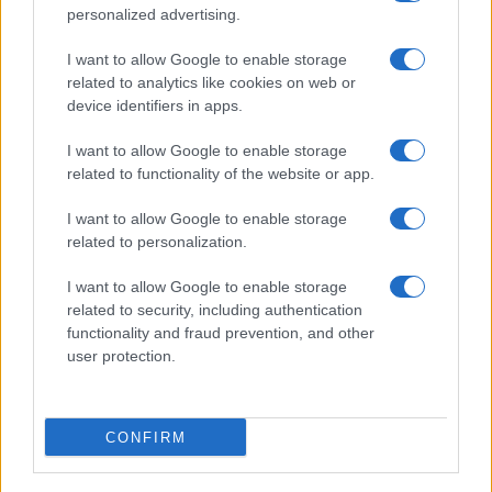
personalized advertising.
I want to allow Google to enable storage
Η συμφωνία Arval-Athlon αναδιαμορφώνει την αγορά leasing
related to analytics like cookies on web or
device identifiers in apps.
I want to allow Google to enable storage
related to functionality of the website or app.
VW: Η δύσκολη εξίσωση
I want to allow Google to enable storage
της αναδιάρθρωσης
related to personalization.
Alpha Bank: Για πρώτη φορά
το Αρχαίο Θέατρο
I want to allow Google to enable storage
Επιδαύρου άνοιξε τις πύλες
related to security, including authentication
του σε όλους
functionality and fraud prevention, and other
user protection.
CONFIRM
ESG Report 2025: Πώς η ΑΒ Βασιλόπουλος μετατρέπει τη
βιωσιμότητα σε καθημερινή πράξη