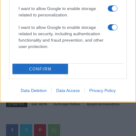
I want to allow Google to enable storage
related to personalization.
18η συνεχόμενη χρονιά για τον ΟΤΕ στη διεθνή σειρά
I want to allow Google to enable storage
δεικτών FTSE4Good
related to security, including authentication
functionality and fraud prevention, and other
user protection.
Alpha Bank: Για πρώτη φορά το Αρχαίο Θέατρο Επιδαύρου
CONFIRM
άνοιξε τις πύλες του σε όλους
Data Deletion
Data Access
Privacy Policy
ΕΤΙΚΕΤΕΣ
GAC AION
Inchcape Hellas
Αγορά αυτοκινήτου