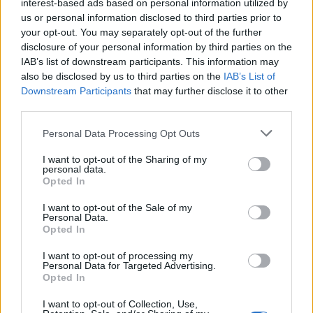
interest-based ads based on personal information utilized by
Γιαννακόπουλος: «Όταν σου
ρίχνουν μια πέτρα, τους
us or personal information disclosed to third parties prior to
Ευρωπαϊκό Κορασίδων:
καταστρέφεις» (vid)
your opt-out. You may separately opt-out of the further
Άνετη νίκη της Ελλάδας
disclosure of your personal information by third parties on the
στην πρεμιέρα, 78-36 την
Ιρλανδία
IAB’s list of downstream participants. This information may
also be disclosed by us to third parties on the
IAB’s List of
Downstream Participants
that may further disclose it to other
third parties.
Please note that this website/app uses one or more Google
Personal Data Processing Opt Outs
services and may gather and store information including but
ΕΛΣΤΑΤ: Στο 3,4% υποχώρησε ο πληθωρισμός τον Ιούλιο
not limited to your visit or usage behaviour. You may click to
I want to opt-out of the Sharing of my
personal data.
grant or deny consent to Google and its third-party tags to
Opted In
use your data for below specified purposes in below Google
consent section.
I want to opt-out of the Sale of my
Personal Data.
Opted In
I want to opt-out of processing my
Personal Data for Targeted Advertising.
Metlen: Ρεκόρ EBITDA στο
Opted In
α' εξάμηνο, στα 550 εκατ.
Χρηματοδότηση 8 εκατ.
ευρώ – Καθαρά κέρδη 313
ευρώ σε 843 μέσα
I want to opt-out of Collection, Use,
εκατ. ευρώ