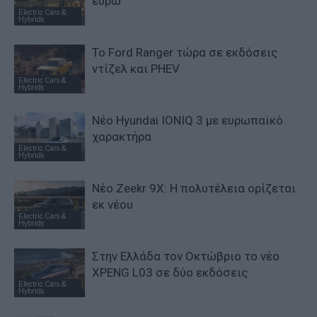
ευρώ
Electric Cars &
Hybrids
Το Ford Ranger τώρα σε εκδόσεις
ντίζελ και PHEV
Electric Cars &
Hybrids
Νέο Hyundai IONIQ 3 με ευρωπαϊκό
χαρακτήρα
Electric Cars &
Hybrids
Νέο Zeekr 9X: Η πολυτέλεια ορίζεται
εκ νέου
Electric Cars &
Hybrids
Στην Ελλάδα τον Οκτώβριο το νέο
XPENG L03 σε δύο εκδόσεις
Electric Cars &
Hybrids