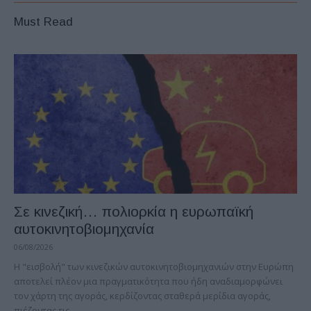
Must Read
Σε κινεζική… πολιορκία η ευρωπαϊκή
αυτοκινητοβιομηχανία
06/08/2026
Η "εισβολή" των κινεζικών αυτοκινητοβιομηχανιών στην Ευρώπη
αποτελεί πλέον μια πραγματικότητα που ήδη αναδιαμορφώνει
τον χάρτη της αγοράς, κερδίζοντας σταθερά μερίδια αγοράς,
πιέζοντας τις...