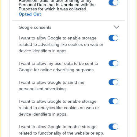
Retention, Sale, and/or Sharing of my
ενημέρωσης- Ξεκίνησε το
Personal Data that Is Unrelated with the
πενταετές πρόγραμμα
Purposes for which it was collected.
ενίσχυσης του Τύπου
Opted Out
Google consents
I want to allow Google to enable storage
Η Chery επενδύει 75 εκατ. δολάρια στην KG Mobility
related to advertising like cookies on web or
device identifiers in apps.
I want to allow my user data to be sent to
Google for online advertising purposes.
Το FIAT 500 Hybrid τώρα
I want to allow Google to send me
από 18.990 ευρώ
personalized advertising.
I want to allow Google to enable storage
Ατρόμητος και Novibet
related to analytics like cookies on web or
συνεχίζουν μαζί: Ανανέωση
device identifiers in apps.
της συνεργασίας τους μέχρι
το 2028
I want to allow Google to enable storage
related to functionality of the website or app.